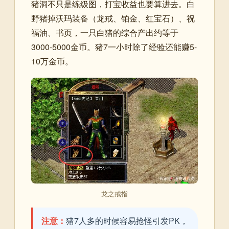
猪洞不只是练级图，打宝收益也要算进去。白
野猪掉沃玛装备（龙戒、铂金、红宝石）、祝
福油、书页，一只白猪的综合产出约等于
3000-5000金币。猪7一小时除了经验还能赚5-
10万金币。
龙之戒指
注意：
猪7人多的时候容易抢怪引发PK，