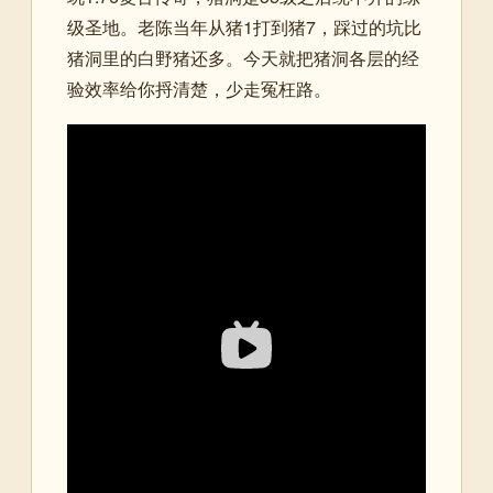
级圣地。老陈当年从猪1打到猪7，踩过的坑比
猪洞里的白野猪还多。今天就把猪洞各层的经
验效率给你捋清楚，少走冤枉路。