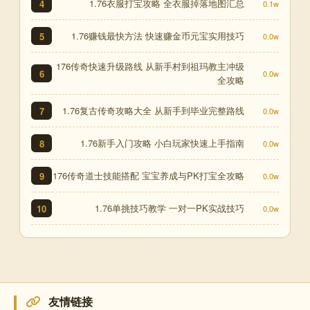
1.76衣服打宝攻略 全衣服掉落地图汇总
4
0.1w
1.76赚钱最快方法 快速赚金币元宝实用技巧
5
0.0w
176传奇快速升级路线 从新手村到祖玛教主冲级
6
0.0w
全攻略
1.76复古传奇攻略大全 从新手到毕业完整路线
7
0.0w
1.76新手入门攻略 小白玩家快速上手指南
8
0.0w
176传奇道士技能搭配 宝宝养成与PK打宝全攻略
9
0.0w
1.76单挑技巧教学 一对一PK实战技巧
10
0.0w
友情链接