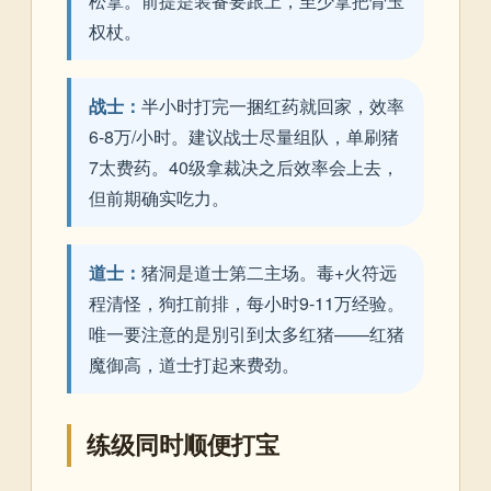
松拿。前提是装备要跟上，至少拿把骨玉
权杖。
战士：
半小时打完一捆红药就回家，效率
6-8万/小时。建议战士尽量组队，单刷猪
7太费药。40级拿裁决之后效率会上去，
但前期确实吃力。
道士：
猪洞是道士第二主场。毒+火符远
程清怪，狗扛前排，每小时9-11万经验。
唯一要注意的是別引到太多红猪——红猪
魔御高，道士打起来费劲。
练级同时顺便打宝