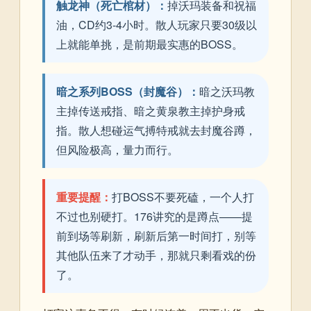
触龙神（死亡棺材）：
掉沃玛装备和祝福
油，CD约3-4小时。散人玩家只要30级以
上就能单挑，是前期最实惠的BOSS。
暗之系列BOSS（封魔谷）：
暗之沃玛教
主掉传送戒指、暗之黄泉教主掉护身戒
指。散人想碰运气搏特戒就去封魔谷蹲，
但风险极高，量力而行。
重要提醒：
打BOSS不要死磕，一个人打
不过也别硬打。176讲究的是蹲点——提
前到场等刷新，刷新后第一时间打，别等
其他队伍来了才动手，那就只剩看戏的份
了。