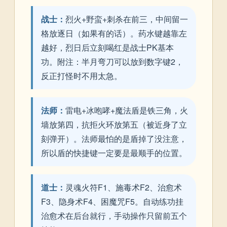
战士：
烈火+野蛮+刺杀在前三，中间留一
格放逐日（如果有的话）。药水键越靠左
越好，烈日后立刻喝红是战士PK基本
功。附注：半月弯刀可以放到数字键2，
反正打怪时不用太急。
法师：
雷电+冰咆哮+魔法盾是铁三角，火
墙放第四，抗拒火环放第五（被近身了立
刻弹开）。法师最怕的是盾掉了没注意，
所以盾的快捷键一定要是最顺手的位置。
道士：
灵魂火符F1、施毒术F2、治愈术
F3、隐身术F4、困魔咒F5。自动练功挂
治愈术在后台就行，手动操作只留前五个