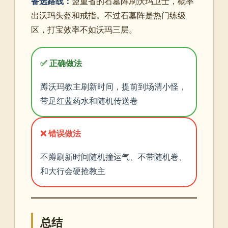
备选路线：
盟重省的石墓阵刷沃玛卫士，概率
出沃玛头盔和戒指。不过石墓阵是热门练级
区，打宝效率不如沃玛三层。
✅ 正确做法
蹲沃玛教主刷新时间，提前到场清小怪，
带足红蓝药水和随机传送卷
❌ 错误做法
不蹲刷新时间随机撞运气、不带随机卷、
和大行会硬抢教主
总结