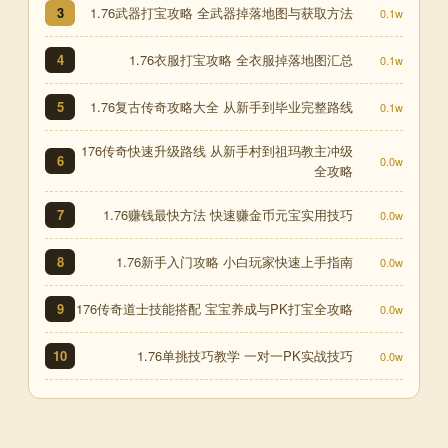
1.76武器打宝攻略 全武器掉落地图与获取方法
3
0.1w
1.76衣服打宝攻略 全衣服掉落地图汇总
4
0.1w
1.76复古传奇攻略大全 从新手到毕业完整路线
5
0.1w
176传奇快速升级路线 从新手村到祖玛教主冲级
6
0.0w
全攻略
1.76赚钱最快方法 快速赚金币元宝实用技巧
7
0.0w
1.76新手入门攻略 小白玩家快速上手指南
8
0.0w
176传奇道士技能搭配 宝宝养成与PK打宝全攻略
9
0.0w
1.76单挑技巧教学 一对一PK实战技巧
10
0.0w