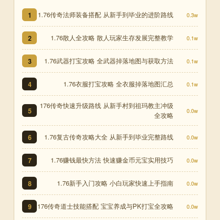
1.76传奇法师装备搭配 从新手到毕业的进阶路线
1
0.3w
1.76散人全攻略 散人玩家生存发展完整教学
2
0.1w
1.76武器打宝攻略 全武器掉落地图与获取方法
3
0.1w
1.76衣服打宝攻略 全衣服掉落地图汇总
4
0.1w
176传奇快速升级路线 从新手村到祖玛教主冲级
5
0.0w
全攻略
1.76复古传奇攻略大全 从新手到毕业完整路线
6
0.0w
1.76赚钱最快方法 快速赚金币元宝实用技巧
7
0.0w
1.76新手入门攻略 小白玩家快速上手指南
8
0.0w
176传奇道士技能搭配 宝宝养成与PK打宝全攻略
9
0.0w