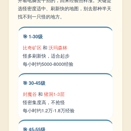
开着电脑去干别的，回来经验照样涨。关键是
选怪密度适中、刷新快的地图，别去那种半天
找不到一只怪的地方。
🎯 1-30级
比奇矿区
和
沃玛森林
怪多刷新快，适合起步
每小时约5000-8000经验
🎯 30-45级
封魔谷
和
猪洞1-3层
怪密集度高，不抢怪
每小时约1.2万-1.8万经验
🎯 45-55级