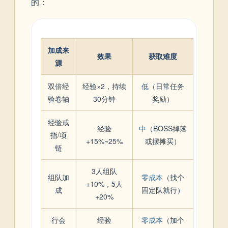
的：
加成来
效果
获取难度
源
双倍经
经验×2，持续
低
（日常任务
验卷轴
30分钟
奖励）
经验戒
经验
中
（BOSS掉落
指/项
+15%~25%
或摆摊买）
链
3人组队
组队加
零成本
（找个
+10%，5人
成
固定队就行）
+20%
行会
经验
零成本
（加个