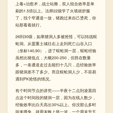
上毒+治愈术，战士站撸，双人组合效率是单
刷的1.5倍以上。法师22级学了火墙就舒服
了，找个窄通道一放，猪跑过来自己烫死，你
站那看着就行。
26到30级，如果猪洞人多被抢怪，可以转战蜈
蚣洞。从盟重土城往右上走到死亡山谷入口
（坐标140,90），进了蜈蚣洞一层，蜈蚣经验
虽然比猪低点，大概200-250，但胜在数量
多，一条通道走过去能扫十几只，总经验效率
跟猪洞差不了多少。而且蜈蚣洞人少，不容易
遇到PK抢怪的情况。
有个时间节点的讲究——半夜十二点到凌晨四
点这个时间段的猪洞一层，因为在线人数少，
经验效率比白天高出30%以上。你没那么多时
间来蹲免，就周末晚上熬一波，一个周末升五