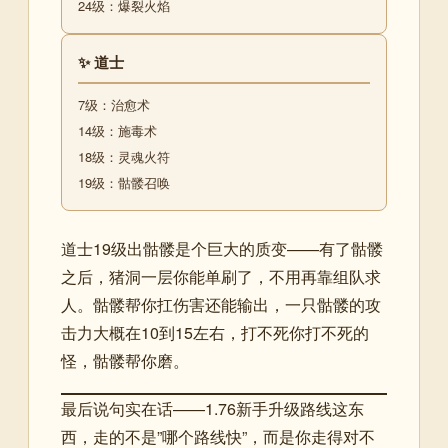
24级：爆裂火焰
✨ 道士
7级：治愈术
14级：施毒术
18级：灵魂火符
19级：骷髅召唤
道士19级出骷髅是个巨大的质变——有了骷髅
之后，猪洞一层你能单刷了，不用再靠组队求
人。骷髅帮你扛伤害还能输出，一只骷髅的攻
击力大概在10到15左右，打不死你打不死的
怪，骷髅帮你磨。
最后说句实在话——1.76新手升级路线这东
西，走的不是”哪个路线快”，而是你走得对不