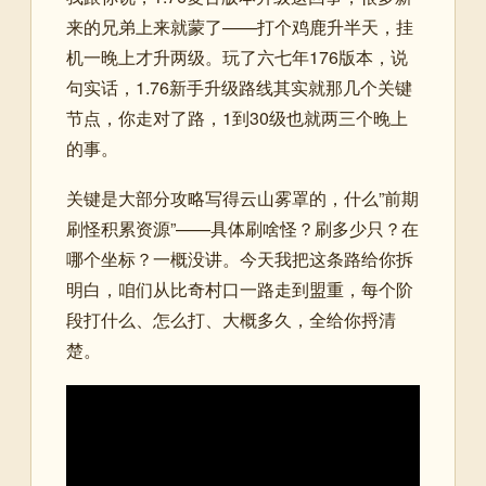
来的兄弟上来就蒙了——打个鸡鹿升半天，挂
机一晚上才升两级。玩了六七年176版本，说
句实话，1.76新手升级路线其实就那几个关键
节点，你走对了路，1到30级也就两三个晚上
的事。
关键是大部分攻略写得云山雾罩的，什么”前期
刷怪积累资源”——具体刷啥怪？刷多少只？在
哪个坐标？一概没讲。今天我把这条路给你拆
明白，咱们从比奇村口一路走到盟重，每个阶
段打什么、怎么打、大概多久，全给你捋清
楚。