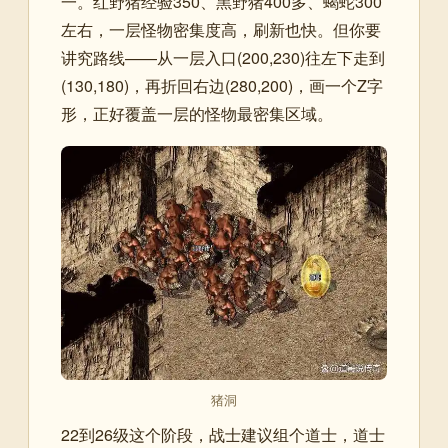
一。红野猪经验350、黑野猪400多、蝎蛇300
左右，一层怪物密集度高，刷新也快。但你要
讲究路线——从一层入口(200,230)往左下走到
(130,180)，再折回右边(280,200)，画一个Z字
形，正好覆盖一层的怪物最密集区域。
猪洞
22到26级这个阶段，战士建议组个道士，道士