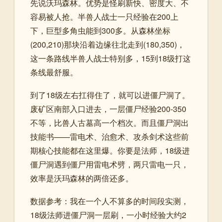
先说沃玛森林。优势是怪刷新快、密度大、不
容易被人抢。半兽人战士一只经验在200上
下，巨型多角虫能到300多。从森林坐标
(200,210)那块沿着边缘往北走到(180,350)，
这一条路线半兽人战士特别多，15到18级打这
条线最舒服。
到了18级左右扛得住了，就可以进僵尸洞了。
废矿区南部入口进去，一层僵尸经验200-350
不等，比兽人古墓高一个档次。而且僵尸洞出
技能书——雷电术、治愈术、攻杀剑术这些前
期核心技能都在这里爆。你要是法师，18级进
僵尸洞遇到僵尸用雷电术劈，两只雷电一只，
效率是沃玛森林的两倍还多。
数据参考：我在一个人不算多的时间段实测，
18级法师进僵尸洞一层刷，一小时经验大约2