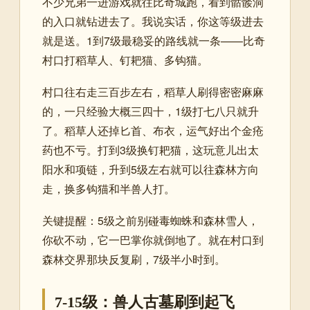
不少兄弟一进游戏就往比奇城跑，看到骷髅洞
的入口就钻进去了。我说实话，你这等级进去
就是送。1到7级最稳妥的路线就一条——比奇
村口打稻草人、钉耙猫、多钩猫。
村口往右走三百步左右，稻草人刷得密密麻麻
的，一只经验大概三四十，1级打七八只就升
了。稻草人还掉匕首、布衣，运气好出个金疮
药也不亏。打到3级换钉耙猫，这玩意儿出太
阳水和项链，升到5级左右就可以往森林方向
走，换多钩猫和半兽人打。
关键提醒：5级之前别碰毒蜘蛛和森林雪人，
你砍不动，它一巴掌你就倒地了。就在村口到
森林交界那块反复刷，7级半小时到。
7-15级：兽人古墓刷到起飞