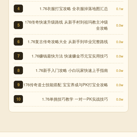
1.76衣服打宝攻略 全衣服掉落地图汇总
4
0.1w
176传奇快速升级路线 从新手村到祖玛教主冲级
5
0.0w
全攻略
1.76复古传奇攻略大全 从新手到毕业完整路线
6
0.0w
1.76赚钱最快方法 快速赚金币元宝实用技巧
7
0.0w
1.76新手入门攻略 小白玩家快速上手指南
8
0.0w
176传奇道士技能搭配 宝宝养成与PK打宝全攻略
9
0.0w
1.76单挑技巧教学 一对一PK实战技巧
10
0.0w