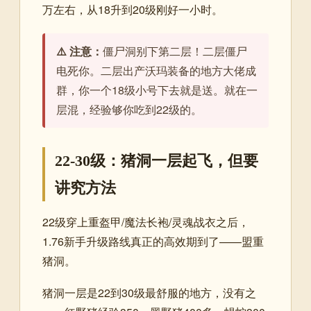
万左右，从18升到20级刚好一小时。
⚠️ 注意：
僵尸洞别下第二层！二层僵尸
电死你。二层出产沃玛装备的地方大佬成
群，你一个18级小号下去就是送。就在一
层混，经验够你吃到22级的。
22-30级：猪洞一层起飞，但要
讲究方法
22级穿上重盔甲/魔法长袍/灵魂战衣之后，
1.76新手升级路线真正的高效期到了——盟重
猪洞。
猪洞一层是22到30级最舒服的地方，没有之