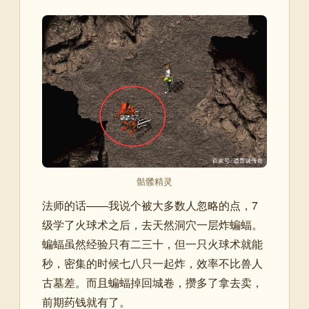
骷髅精灵
法师的话——我说个被大多数人忽略的点，7
级学了火球术之后，去天然洞穴一层炸蝙蝠。
蝙蝠虽然经验只有二三十，但一只火球术就能
秒，密集的时候七八只一起炸，效率不比兽人
古墓差。而且蝙蝠掉回城卷，攒多了拿去卖，
前期药钱就有了。