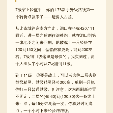
7级穿上轻盔甲，你的1.76新手升级路线第一
个转折点就来了——进兽人古墓。
从比奇城往东南方向走，洞口在坐标420,111
附近。进一层之后别往深处跑，就在洞口到第
一张地图之间来回刷。骷髅战士一只经验在
120到150之间，骷髅战将更高，能到200左
右。7级到11级这里是最快的，我实测过，两
个人组队半小时从7级蹦到11级。
到了11级，你要是战士，可以考虑往二层去刷
骷髅精灵。骷髅精灵经验300多，单刷一只抵
你打三只普通骷髅。但注意，这东西刷新位置
不固定，二层的(45,60)到(120,80)这一条线上
来回溜，每15分钟刷新一次。你算好时间蹲
点，一个小时下来经验蹭蹭涨。