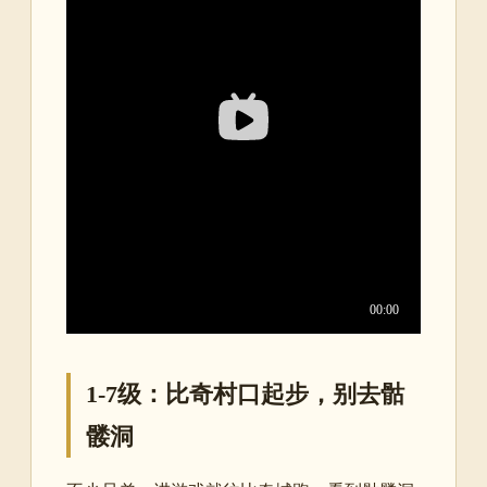
1-7级：比奇村口起步，别去骷
髅洞