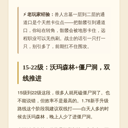
⚡ 老玩家经验：
兽人古墓一层到二层的通
道口是个天然卡位点——把骷髅引到通道
口，你站在转角，骷髅会被地形卡住，远
程职业可以无伤刷。战士的话引一只打一
只，别引多了，前期扛不住围攻。
15-22级：沃玛森林+僵尸洞，双
线推进
15级到22级这段，很多人就死磕僵尸洞了。也
不能说错，但效率不是最高的。1.76新手升级
路线这个阶段我建议双线打——白天人多的时
候去沃玛森林，晚上人少了进僵尸洞。