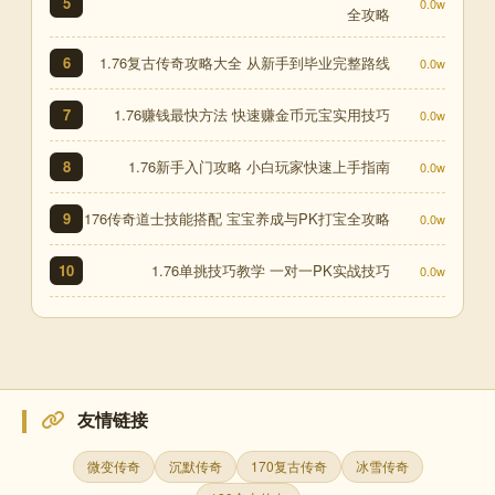
5
0.0w
全攻略
1.76复古传奇攻略大全 从新手到毕业完整路线
6
0.0w
1.76赚钱最快方法 快速赚金币元宝实用技巧
7
0.0w
1.76新手入门攻略 小白玩家快速上手指南
8
0.0w
176传奇道士技能搭配 宝宝养成与PK打宝全攻略
9
0.0w
1.76单挑技巧教学 一对一PK实战技巧
10
0.0w
友情链接
微变传奇
沉默传奇
170复古传奇
冰雪传奇