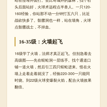
站在怪堆外面打。去比奇城外的森林，找个石
头后面站好，火球术远程点半兽人。一只120-
160经验，你站那不动一分钟打五六只，比近
战砍快多了。骷髅洞也一样，站在墙角，火球
点骷髅战士，不掉血。
16-35级：火墙起飞
16级学了火墙，法师才真正起飞。但别急着去
高级图——先在蜈蚣洞一层练手。找个通道口
铺一道火墙，然后引三四只蜈蚣进来。怪在火
墙上走着走着就没了，经验220-300一只能同
时烧。到22级火球变爆裂火焰，配合火墙效果
翻倍。