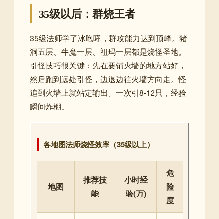
35级以后：群烧王者
35级法师学了冰咆哮，群攻能力达到顶峰。猪
洞五层、牛魔一层、祖玛一层都是烧怪圣地。
引怪技巧很关键：先在要铺火墙的地方站好，
然后跑到远处引怪，边退边往火墙方向走。怪
追到火墙上就站定输出。一次引8-12只，经验
瞬间炸棚。
各地图法师烧怪效率（35级以上）
危
推荐技
小时经
地图
险
能
验(万)
度