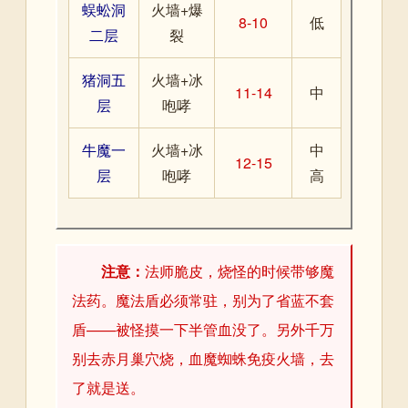
蜈蚣洞
火墙+爆
8-10
低
二层
裂
猪洞五
火墙+冰
11-14
中
层
咆哮
牛魔一
火墙+冰
中
12-15
层
咆哮
高
注意：
法师脆皮，烧怪的时候带够魔
法药。魔法盾必须常驻，别为了省蓝不套
盾——被怪摸一下半管血没了。另外千万
别去赤月巢穴烧，血魔蜘蛛免疫火墙，去
了就是送。