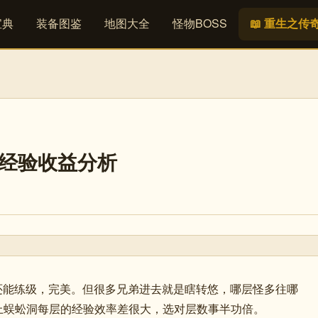
宝典
装备图鉴
地图大全
怪物BOSS
📖 重生之传
级经验收益分析
备还能练级，完美。但很多兄弟进去就是瞎转悠，哪层怪多往哪
上蜈蚣洞每层的经验效率差很大，选对层数事半功倍。