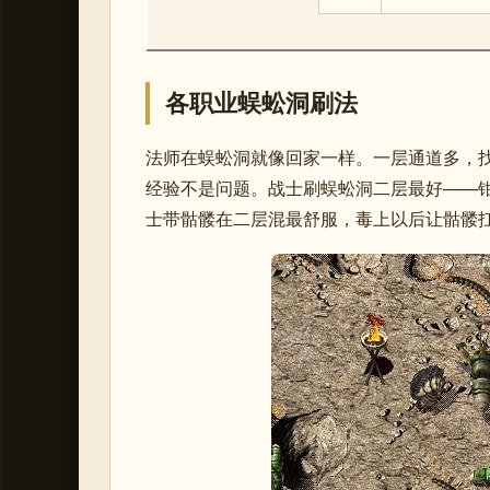
各职业蜈蚣洞刷法
法师在蜈蚣洞就像回家一样。一层通道多，
经验不是问题。战士刷蜈蚣洞二层最好——
士带骷髅在二层混最舒服，毒上以后让骷髅