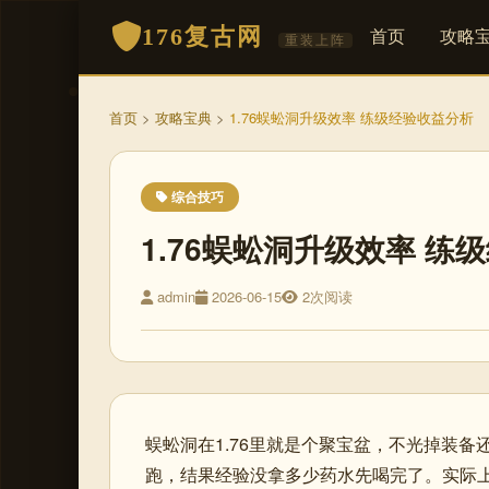
176复古网
首页
攻略
重装上阵
首页
>
攻略宝典
>
1.76蜈蚣洞升级效率 练级经验收益分析
综合技巧
1.76蜈蚣洞升级效率 练
admin
2026-06-15
2次阅读
蜈蚣洞在1.76里就是个聚宝盆，不光掉装
跑，结果经验没拿多少药水先喝完了。实际