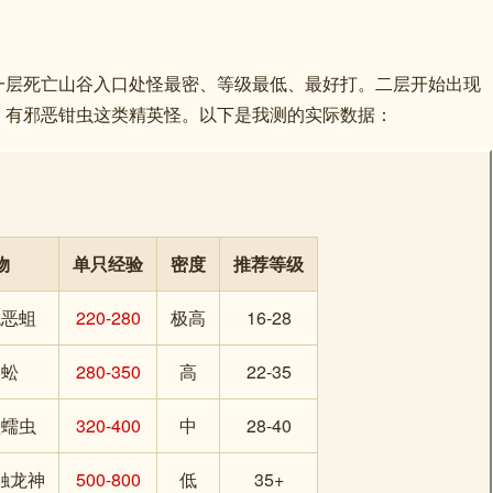
一层死亡山谷入口处怪最密、等级最低、最好打。二层开始出现
，有邪恶钳虫这类精英怪。以下是我测的实际数据：
物
单只经验
密度
推荐等级
色恶蛆
220-280
极高
16-28
蜈蚣
280-350
高
22-35
型蠕虫
320-400
中
28-40
触龙神
500-800
低
35+