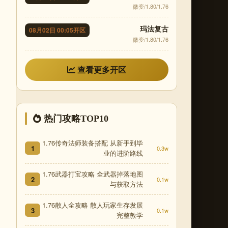
微变/1.80/1.76
玛法复古
08月02日 00:05开区
微变/1.80/1.76
查看更多开区
热门攻略TOP10
1.76传奇法师装备搭配 从新手到毕
1
0.3w
业的进阶路线
1.76武器打宝攻略 全武器掉落地图
2
0.1w
与获取方法
1.76散人全攻略 散人玩家生存发展
3
0.1w
完整教学