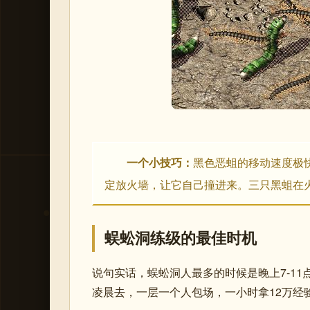
一个小技巧：
黑色恶蛆的移动速度极
定放火墙，让它自己撞进来。三只黑蛆在
蜈蚣洞练级的最佳时机
说句实话，蜈蚣洞人最多的时候是晚上7-1
凌晨去，一层一个人包场，一小时拿12万经