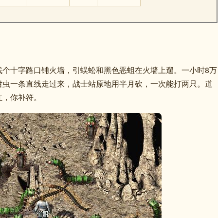
找个十字路口铺火墙，引蜈蚣和黑色恶蛆在火墙上遛。一小时8万
钳虫一条直线走过来，战士站原地用半月砍，一次能打两只。道
扛，你补符。