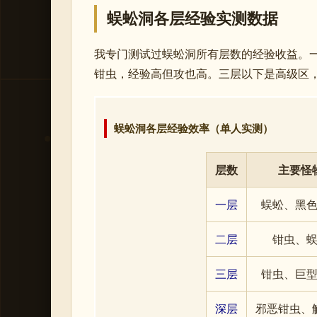
蜈蚣洞各层经验实测数据
我专门测试过蜈蚣洞所有层数的经验收益。
钳虫，经验高但攻也高。三层以下是高级区
蜈蚣洞各层经验效率（单人实测）
层数
主要怪
一层
蜈蚣、黑
二层
钳虫、
三层
钳虫、巨
深层
邪恶钳虫、