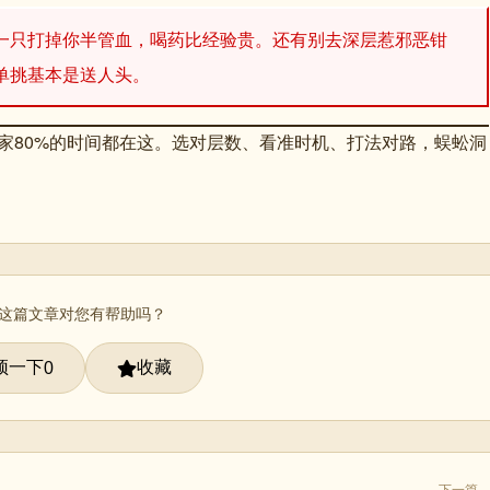
虫一只打掉你半管血，喝药比经验贵。还有别去深层惹邪恶钳
单挑基本是送人头。
5级玩家80%的时间都在这。选对层数、看准时机、打法对路，蜈蚣洞
 这篇文章对您有帮助吗？
顶一下
收藏
0
下一篇