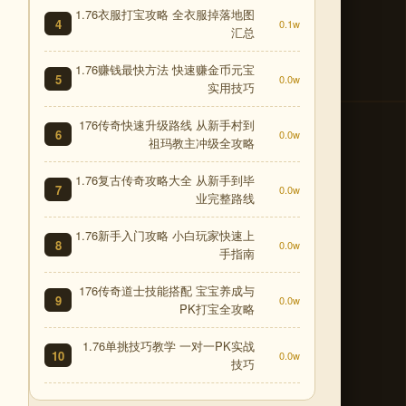
1.76衣服打宝攻略 全衣服掉落地图
4
0.1w
汇总
1.76赚钱最快方法 快速赚金币元宝
5
0.0w
实用技巧
176传奇快速升级路线 从新手村到
6
0.0w
祖玛教主冲级全攻略
1.76复古传奇攻略大全 从新手到毕
7
0.0w
业完整路线
1.76新手入门攻略 小白玩家快速上
8
0.0w
手指南
176传奇道士技能搭配 宝宝养成与
9
0.0w
PK打宝全攻略
1.76单挑技巧教学 一对一PK实战
10
0.0w
技巧