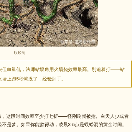
蜈蚣洞
快但血量低，法师站墙角用火墙烧效率最高。别追着打——站
火墙上跑5秒就没了，经验到手。
1点，这段时间效率至少打七折——怪刚刷就被抢。白天人少或者
验不是梦。如果你能熬得动，凌晨3-5点是蜈蚣洞的黄金时间。