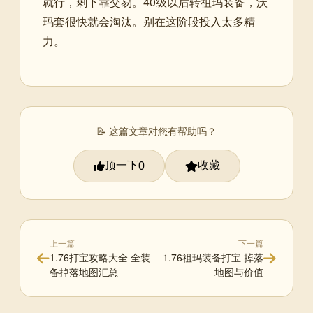
就行，剩下靠交易。40级以后转祖玛装备，沃
玛套很快就会淘汰。别在这阶段投入太多精
力。
📝 这篇文章对您有帮助吗？
顶一下
收藏
0
上一篇
下一篇
1.76打宝攻略大全 全装
1.76祖玛装备打宝 掉落
备掉落地图汇总
地图与价值