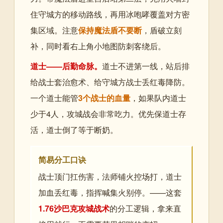
住守城方的移动路线，再用冰咆哮覆盖对方密
集区域。注意
保持魔法盾不要断
，盾破立刻
补，同时看右上角小地图防刺客绕后。
道士——后勤命脉。
道士不进第一线，站后排
给战士套治愈术、给守城方战士丢红毒降防。
一个道士能管
3个战士的血量
，如果队内道士
少于4人，攻城战会非常吃力。优先保道士存
活，道士倒了等于断奶。
简易分工口诀
战士顶门扛伤害，法师铺火控场打，道士
加血丢红毒，指挥喊集火别停。——这套
1.76沙巴克攻城战术
的分工逻辑，拿来直