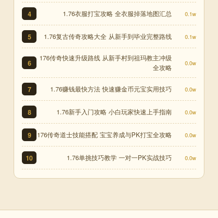
1.76衣服打宝攻略 全衣服掉落地图汇总
4
0.1w
1.76复古传奇攻略大全 从新手到毕业完整路线
5
0.1w
176传奇快速升级路线 从新手村到祖玛教主冲级
6
0.0w
全攻略
1.76赚钱最快方法 快速赚金币元宝实用技巧
7
0.0w
1.76新手入门攻略 小白玩家快速上手指南
8
0.0w
176传奇道士技能搭配 宝宝养成与PK打宝全攻略
9
0.0w
1.76单挑技巧教学 一对一PK实战技巧
10
0.0w