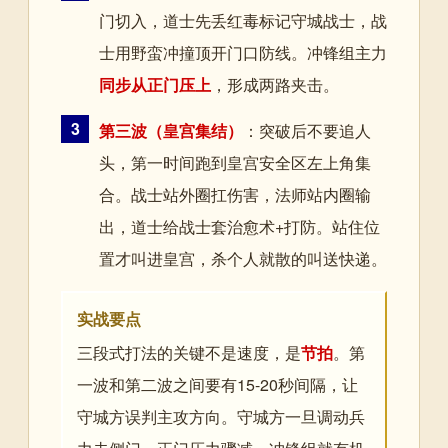
门切入，道士先丢红毒标记守城战士，战
士用野蛮冲撞顶开门口防线。冲锋组主力
同步从正门压上
，形成两路夹击。
3
第三波（皇宫集结）
：突破后不要追人
头，第一时间跑到皇宫安全区左上角集
合。战士站外圈扛伤害，法师站内圈输
出，道士给战士套治愈术+打防。站住位
置才叫进皇宫，杀个人就散的叫送快递。
实战要点
三段式打法的关键不是速度，是
节拍
。第
一波和第二波之间要有15-20秒间隔，让
守城方误判主攻方向。守城方一旦调动兵