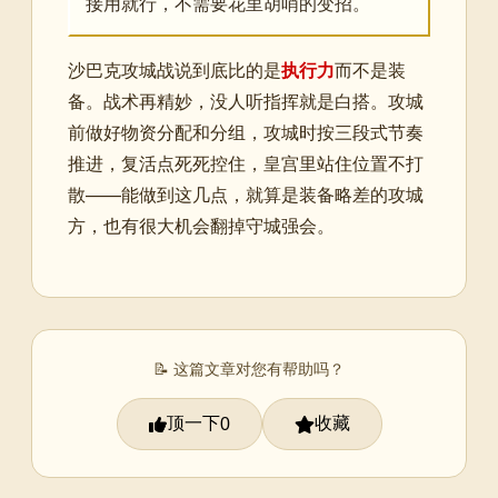
接用就行，不需要花里胡哨的变招。
沙巴克攻城战说到底比的是
执行力
而不是装
备。战术再精妙，没人听指挥就是白搭。攻城
前做好物资分配和分组，攻城时按三段式节奏
推进，复活点死死控住，皇宫里站住位置不打
散——能做到这几点，就算是装备略差的攻城
方，也有很大机会翻掉守城强会。
📝 这篇文章对您有帮助吗？
顶一下
收藏
0