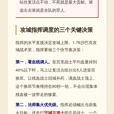
站住复活点不动，不死就是最大贡献。谁
追出去谁就是全队的罪人。
攻城指挥调度的三个关键决策
指挥的水平直接决定攻城上限。1.76沙巴克攻
城战术里，指挥要做三个快节奏决策：
第一，看血线调人。
皇宫里战士平均血量掉到
40%以下时，马上让复活点组分出5人进皇宫
换班。让残血战士回城补药，满血战士顶上。
这个换班节奏维持在90秒一轮，不会出现集体
残血被一波带走的惨案。
第二，法师集火优先级。
指挥必须喊出当前集
火目标：优先打
守城方道士
而不是战士。一个