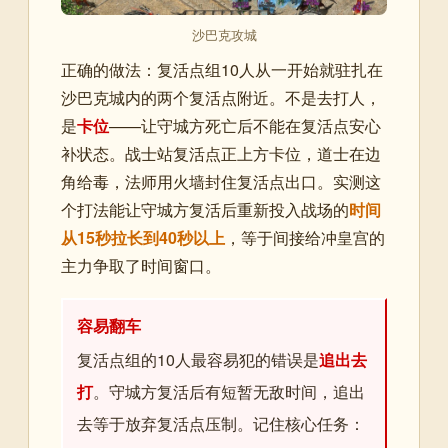
沙巴克攻城
正确的做法：复活点组10人从一开始就驻扎在
沙巴克城内的两个复活点附近。不是去打人，
是
卡位
——让守城方死亡后不能在复活点安心
补状态。战士站复活点正上方卡位，道士在边
角给毒，法师用火墙封住复活点出口。实测这
个打法能让守城方复活后重新投入战场的
时间
从15秒拉长到40秒以上
，等于间接给冲皇宫的
主力争取了时间窗口。
容易翻车
复活点组的10人最容易犯的错误是
追出去
打
。守城方复活后有短暂无敌时间，追出
去等于放弃复活点压制。记住核心任务：