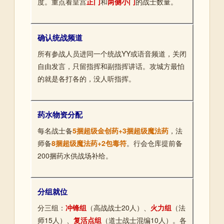
度。重点看皇宫
正门
和
两侧小门
的战士数量。
确认统战频道
所有参战人员进同一个统战YY或语音频道，关闭
自由发言，只留指挥和副指挥讲话。攻城方最怕
的就是各打各的，没人听指挥。
药水物资分配
每名战士备
5捆超级金创药+3捆超级魔法药
，法
师备
8捆超级魔法药+2包毒符
。行会仓库提前备
200捆药水供战场补给。
分组就位
分三组：
冲锋组
（高战战士20人）、
火力组
（法
师15人）、
复活点组
（道士战士混编10人）。各