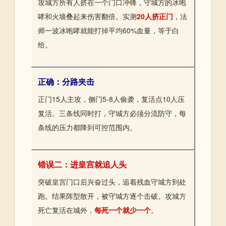
攻城方所有人挤在一个门口冲锋，守城方的冰咆
哮和火墙叠起来伤害翻倍。实测
20人挤正门
，法
师一波冰咆哮就能打掉平均60%血量，等于白
给。
正确：分路夹击
正门15人主攻，侧门5-8人偷袭，复活点10人压
复活。三条线同时打，守城方必须分流防守，每
条线的压力都降到可控范围内。
错误二：进皇宫就追人头
突破皇宫门口后兴奋过头，追着残血守城方到处
跑。结果阵型散开，被守城方逐个击破。攻城方
死亡复活在城外，
每死一个就少一个
。