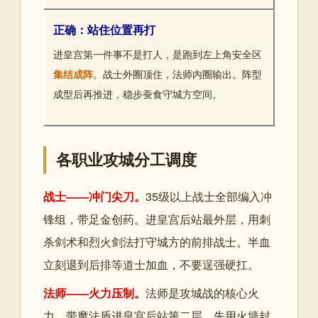
正确：站住位置再打
进皇宫第一件事不是打人，是跑到左上角安全区
集结成阵
。战士外圈顶住，法师内圈输出。阵型
成型后再推进，稳步蚕食守城方空间。
各职业攻城分工调度
战士——冲门尖刀。
35级以上战士全部编入冲
锋组，带足金创药。进皇宫后站最外层，用刺
杀剑术和烈火剑法打守城方的前排战士。半血
立刻退到后排等道士加血，不要逞强硬扛。
法师——火力压制。
法师是攻城战的核心火
力。带魔法盾进皇宫后站第二层，先用火墙封