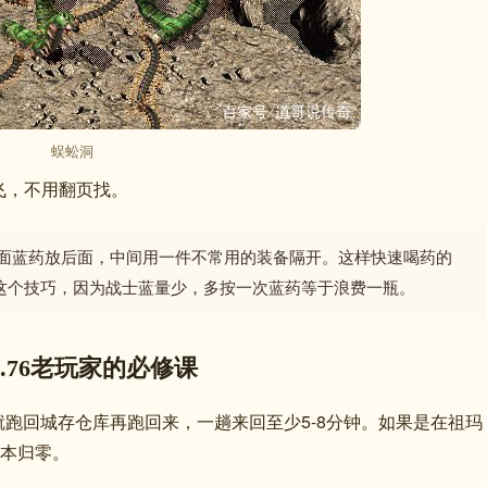
蜈蚣洞
飞，不用翻页找。
面蓝药放后面，中间用一件不常用的装备隔开。这样快速喝药的
这个技巧，因为战士蓝量少，多按一次蓝药等于浪费一瓶。
.76老玩家的必修课
跑回城存仓库再跑回来，一趟来回至少5-8分钟。如果是在祖玛
基本归零。