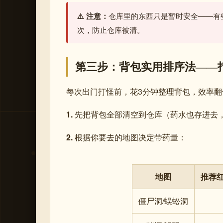
⚠️ 注意：
仓库里的东西只是暂时安全——有
次，防止仓库被清。
第三步：背包实用排序法——
每次出门打怪前，花3分钟整理背包，效率翻
1.
先把背包全部清空到仓库（药水也存进去，
2.
根据你要去的地图决定带药量：
地图
推荐
僵尸洞/蜈蚣洞