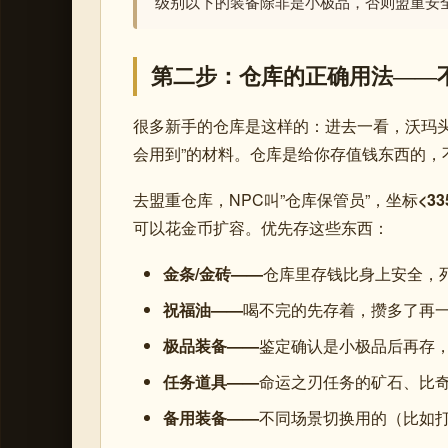
级别以下的装备除非是小极品，否则盟重安全
第二步：仓库的正确用法——
很多新手的仓库是这样的：进去一看，沃玛头
会用到”的材料。仓库是给你存值钱东西的，
去盟重仓库，NPC叫”仓库保管员”，坐标
<33
可以花金币扩容。优先存这些东西：
金条/金砖——
仓库里存钱比身上安全，
祝福油——
喝不完的先存着，攒多了再
极品装备——
鉴定确认是小极品后再存
任务道具——
命运之刃任务的矿石、比
备用装备——
不同场景切换用的（比如打