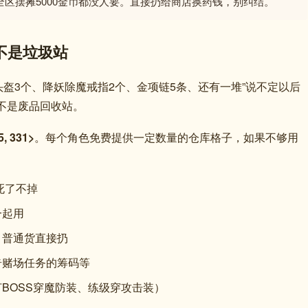
区摆摊5000金币都没人要。直接扔给商店换药钱，别纠结。
不是垃圾站
盔3个、降妖除魔戒指2个、金项链5条、还有一堆”说不定以后
不是废品回收站。
5, 331>
。每个角色免费提供一定数量的仓库格子，如果不够用
死了不掉
一起用
，普通货直接扔
奇赌场任务的筹码等
BOSS穿魔防装、练级穿攻击装）