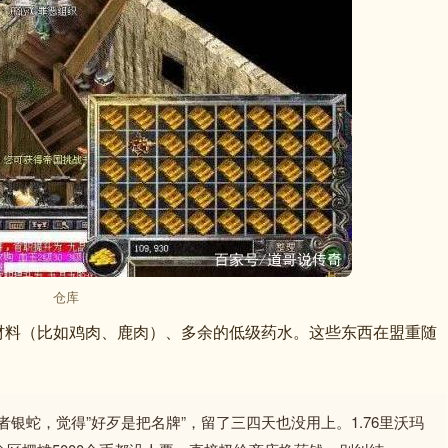
仓库
材料（比如鸡肉、鹿肉）、多余的低级药水。这些东西在盟重随
银蛇，觉得”好歹是把名牌”，留了三四天也没用上。1.76里沃玛