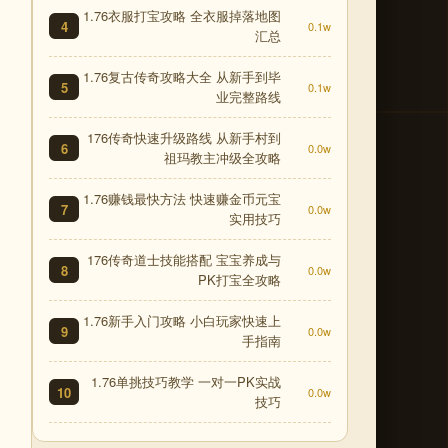
1.76衣服打宝攻略 全衣服掉落地图
4
0.1w
汇总
1.76复古传奇攻略大全 从新手到毕
5
0.1w
业完整路线
176传奇快速升级路线 从新手村到
6
0.0w
祖玛教主冲级全攻略
1.76赚钱最快方法 快速赚金币元宝
7
0.0w
实用技巧
176传奇道士技能搭配 宝宝养成与
8
0.0w
PK打宝全攻略
1.76新手入门攻略 小白玩家快速上
9
0.0w
手指南
1.76单挑技巧教学 一对一PK实战
10
0.0w
技巧