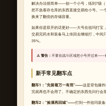
解决办法很简单——创一个小号，练到7级（
把不急着存仓库的东西直接交易给小号。一个
换来了翻倍的存储容量。
如果你是双开的话更好——大号在祖玛打宝，
交易完药水和装备马上传回去继续打，中间
35%。
⚠️ 警告：
不要在战斗区域把小号开过来——
新手常见翻车点
翻车1：”先留着万一有用”——
这是背包爆炸
完就再也不会用了。不确定的东西先问行会
翻车2：”捡满再回城”——
打到一件祖玛装备