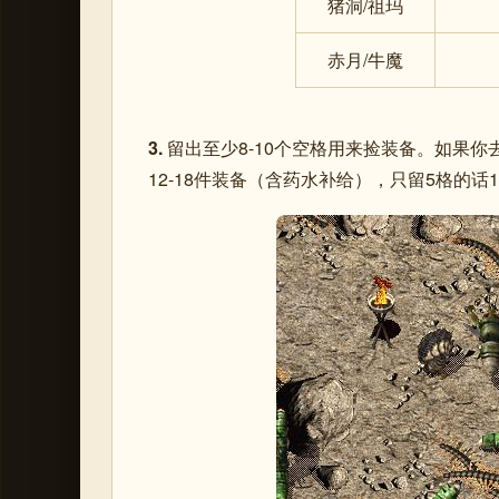
猪洞/祖玛
赤月/牛魔
3.
留出至少8-10个空格用来捡装备。如果你
12-18件装备（含药水补给），只留5格的话