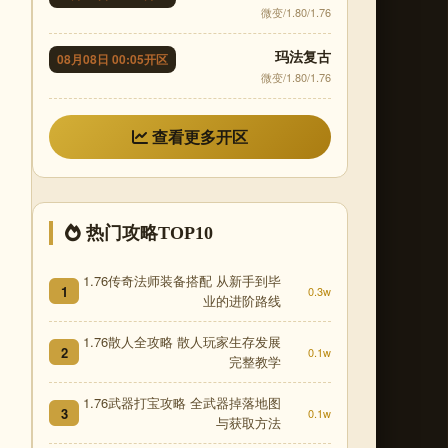
微变/1.80/1.76
玛法复古
08月08日 00:05开区
微变/1.80/1.76
查看更多开区
热门攻略TOP10
1.76传奇法师装备搭配 从新手到毕
1
0.3w
业的进阶路线
1.76散人全攻略 散人玩家生存发展
2
0.1w
完整教学
1.76武器打宝攻略 全武器掉落地图
3
0.1w
与获取方法