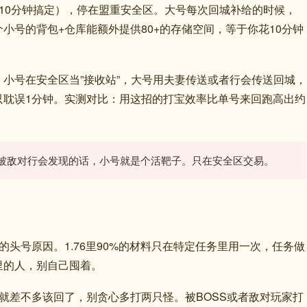
10分钟搞定），停在盟重安全区。大号每次回城补给的时候，
小号的背包+仓库能额外提供80+的存储空间，等于你花10分钟
小号在安全区当”接收站”，大号用夫妻传送或者行会传送回城，
只耽误1分钟。实测对比：用这招的打宝效率比单号来回跑高出约
被敌对行会发现的话，小号就是个活靶子。只在安全区交易。
的头号原因。1.76里90%的材料只在特定任务里用一次，任务做
里的人，别自己囤着。
就差不多该回了，别贪心多打两只怪。被BOSS或者敌对玩家打