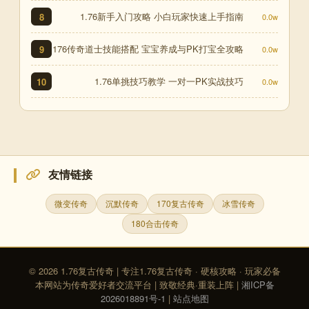
1.76新手入门攻略 小白玩家快速上手指南
8
0.0w
176传奇道士技能搭配 宝宝养成与PK打宝全攻略
9
0.0w
1.76单挑技巧教学 一对一PK实战技巧
10
0.0w
友情链接
微变传奇
沉默传奇
170复古传奇
冰雪传奇
180合击传奇
© 2026 1.76复古传奇 | 专注1.76复古传奇 · 硬核攻略 · 玩家必备
本网站为传奇爱好者交流平台 | 致敬经典·重装上阵 |
湘ICP备
2026018891号-1
|
站点地图