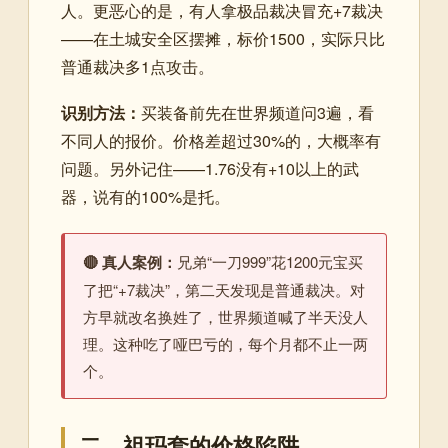
人。更恶心的是，有人拿极品裁决冒充+7裁决
——在土城安全区摆摊，标价1500，实际只比
普通裁决多1点攻击。
识别方法：
买装备前先在世界频道问3遍，看
不同人的报价。价格差超过30%的，大概率有
问题。另外记住——1.76没有+10以上的武
器，说有的100%是托。
🔴 真人案例：
兄弟“一刀999”花1200元宝买
了把“+7裁决”，第二天发现是普通裁决。对
方早就改名换姓了，世界频道喊了半天没人
理。这种吃了哑巴亏的，每个月都不止一两
个。
二、祖玛套的价格陷阱