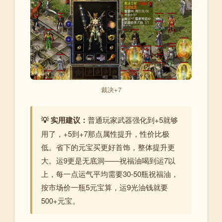
裁决+7
💡 实用建议：
普通玩家武器强化到+5就够
用了，+5到+7那点属性提升，性价比极
低。省下的元宝买更好首饰，整体提升更
大。运9更是无底洞——祝福油喝到运7以
上，每一点运气平均需要30-50瓶祝福油，
按市场价一瓶5元宝算，运9光油钱就要
500+元宝。