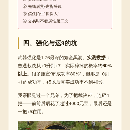
② 先钱后货/先货后钱
③ 信任陌生“担保人”
④ 交易时不看属性第二次
四、强化与运9的坑
武器强化是1.76最深的氪金黑洞。
实测数据：
普通裁决从+0升到+7，实际碎掉的概率约
60%
以上
。很多服宣传“成功率80%”，但那是+0到
+1的成功率，+5以后真实成功率不到40%。
我亲眼见过一个兄弟，为了把裁决+7，连碎4
把——前前后后花了超过4000元宝，最后还是
一把+5在用。