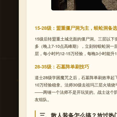
15-28级：盟重僵尸洞为主，蜈蚣洞备
15级后转盟重土城北面的僵尸洞。三层以下
多（晚上7-10点高峰期），立刻转蜈蚣洞一
层，每小时约12-15万经验，每晚3小时能升1-
28-35级：石墓阵单刷技巧
道士28级学困魔咒之后，石墓阵单刷效率起
10万经验稳拿。法师30级去祖玛三层火墙
——两锤一个法师不是开玩笑的。战士这个
友组队。
三、散人装备怎么搞？放过热门