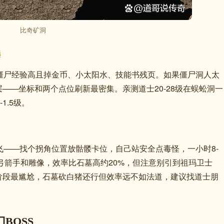
比奇矿洞
选
僵尸经验高且掉金币、小太阳水、技能书残页。如果僵尸洞人太
层——坐标和两个点位刷新最密集。亲测道士20-28级在蜈蚣洞一
1.5级。
飞——找个拐角位置放骷髅卡位，自己站安全点毒怪，一小时8-
烧弓箭手和雕像，效率比石墓高约20%，但注意别引到祖玛卫士
阶段最尴尬，石墓砍白猪还行但效率远不如法道，建议找道士朋
BOSS