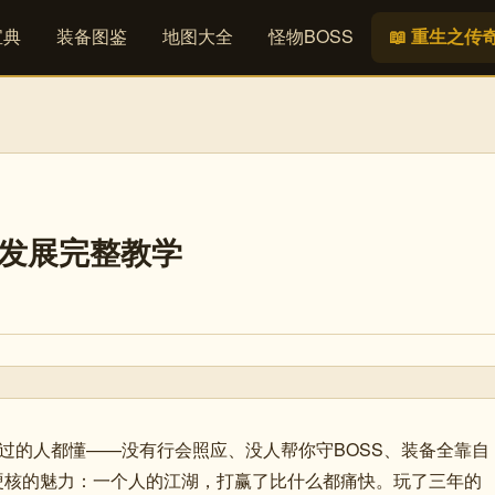
宝典
装备图鉴
地图大全
怪物BOSS
📖 重生之传
存发展完整教学
，玩过的人都懂——没有行会照应、没人帮你守BOSS、装备全靠自
最硬核的魅力：一个人的江湖，打赢了比什么都痛快。玩了三年的