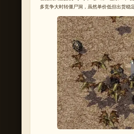
多竞争大时转僵尸洞，虽然单价低但出货稳