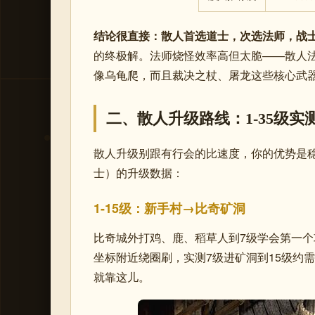
结论很直接：散人首选道士，次选法师，战
的终极解。法师烧怪效率高但太脆——散人
像乌龟爬，而且裁决之杖、屠龙这些核心武
二、散人升级路线：1-35级实
散人升级别跟有行会的比速度，你的优势是
士）的升级数据：
1-15级：新手村→比奇矿洞
比奇城外打鸡、鹿、稻草人到7级学会第一
坐标附近绕圈刷，实测7级进矿洞到15级约
就靠这儿。