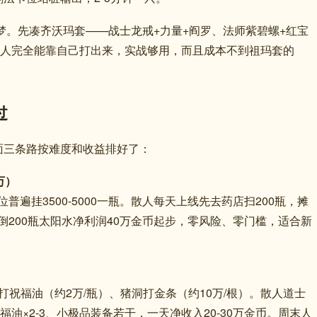
梦。先凑齐沃玛套——战士龙戒+力量+阎罗、法师紫碧螺+红宝
散人完全能靠自己打出来，实战够用，而且成本不到祖玛套的
过
面三条路按难度和收益排好了：
万）
普遍挂3500-5000一瓶。散人每天上线先去药店扫200瓶，摊
倒200瓶太阳水净利润40万金币起步，零风险、零门槛，适合新
洞打祝福油（约2万/瓶）、猪洞打金条（约10万/根）。散人道士
油×2-3、小极品装备若干，一天净收入20-30万金币。周末人