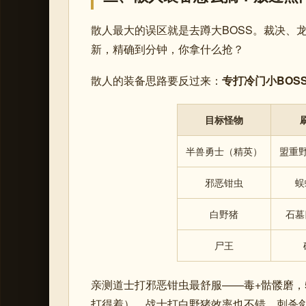
散人最大的误区就是去蹲大BOSS。裁决、
新，精确到分钟，你拿什么抢？
散人的装备思路要反过来：
专打冷门小BOS
目标怪物
半兽勇士（精英）
盟重野
邪恶钳虫
蜈
白野猪
石墓
尸王
亲测道士打邪恶钳虫最舒服——毒+骷髅磨，
打得着）。战士打白野猪效率也不错，刺杀剑