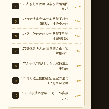
1.76衣服打宝攻略 全衣服掉落地图
4
0.1w
汇总
176传奇快速升级路线 从新手村到
5
0.0w
祖玛教主冲级全攻略
1.76复古传奇攻略大全 从新手到毕
6
0.0w
业完整路线
1.76赚钱最快方法 快速赚金币元宝
7
0.0w
实用技巧
1.76新手入门攻略 小白玩家快速上
8
0.0w
手指南
176传奇道士技能搭配 宝宝养成与
9
0.0w
PK打宝全攻略
1.76单挑技巧教学 一对一PK实战
10
0.0w
技巧