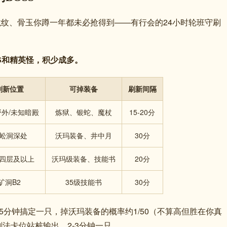
龙纹、骨玉你蹲一年都未必抢得到——有行会的24小时轮班守刷
S和精英怪，积少成多。
刷新位置
可掉装备
刷新间隔
外/未知暗殿
炼狱、银蛇、魔杖
15-20分
蚣洞深处
沃玛装备、井中月
30分
四层及以上
沃玛级装备、技能书
20分
矿洞B2
35级技能书
30分
5分钟搞定一只，掉沃玛装备的概率约1/50（不算高但胜在你真
法卡位站桩输出，2-3分钟一只。