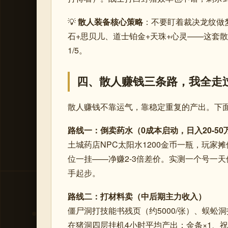
💡
散人装备核心策略
：不要盯着裁决龙纹做
石+思贝儿、道士铂金+天珠+心灵——这套
1/5。
四、散人赚钱三条路，我全走
散人赚钱不靠运气，靠稳定重复的产出。下
路线一：倒卖药水（0成本启动，日入20-50
土城药店NPC太阳水1200金币一瓶，玩家摊位
位一挂——净赚2-3倍差价。实测一个号一天
手起步。
路线二：打材料卖（中后期主力收入）
僵尸洞打技能书残页（约5000/张）、蜈蚣
在猪洞四层挂机4小时平均产出：金条×1、祝福