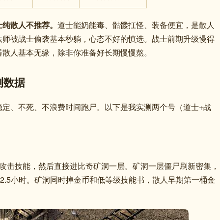
士纯散人不推荐。
道士能奶能毒、骷髅扛怪、装备便宜，是散人
法师被战士偷袭基本秒躺，心态不好的慎选。战士前期升级慢得
器散人基本无缘，除非你准备好长期慢慢熬。
测数据
稳定、不死、不浪费时间跑尸。以下是我实测两个号（道士+战
个攻击技能，然后直接进比奇矿洞一层。矿洞一层僵尸刷新密集，
需2.5小时。矿洞同时掉金币和低等级技能书，散人早期第一桶金