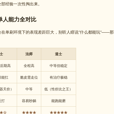
全部经验一次性掏出来。
单人能力全对比
在单刷环境下的表现差距巨大，别听人瞎说”什么都能玩”——那
士
法师
道士
/后期高
全程高
中等但稳定
量能扛
脆皮需走位
有治疗极稳
器天价）
中等
低（性价比之王）
反打
容易秒躺
能跑能磨
★☆
★★★★
★★★★★