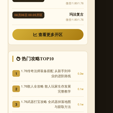
微变/1.80/1.76
玛法复古
08月06日 00:05开区
微变/1.80/1.76
查看更多开区
热门攻略TOP10
1.76传奇法师装备搭配 从新手到毕
1
0.3w
业的进阶路线
1.76散人全攻略 散人玩家生存发展
2
0.1w
完整教学
1.76武器打宝攻略 全武器掉落地图
3
0.1w
与获取方法