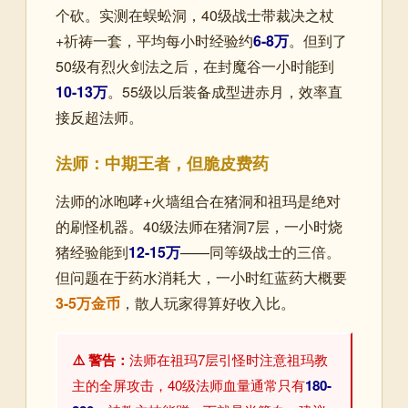
个砍。实测在蜈蚣洞，40级战士带裁决之杖
+祈祷一套，平均每小时经验约
6-8万
。但到了
50级有烈火剑法之后，在封魔谷一小时能到
10-13万
。55级以后装备成型进赤月，效率直
接反超法师。
法师：中期王者，但脆皮费药
法师的冰咆哮+火墙组合在猪洞和祖玛是绝对
的刷怪机器。40级法师在猪洞7层，一小时烧
猪经验能到
12-15万
——同等级战士的三倍。
但问题在于药水消耗大，一小时红蓝药大概要
3-5万金币
，散人玩家得算好收入比。
⚠️ 警告：
法师在祖玛7层引怪时注意祖玛教
主的全屏攻击，40级法师血量通常只有
180-