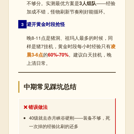
不够分。实测最优方案是
3人组队
——经验
加成不错，怪物刷新节奏刚好能循环。
避开黄金时段抢怪
3
晚8-11点是猪洞、祖玛人最多的时候，同
样是猪7挂机，黄金时段每小时经验只有
凌
晨3-6点
的
60%-70%
。建议白天挂机，晚
上清日常。
中期常见踩坑总结
❌ 错误做法
40级就去赤月峡谷硬刚——装备不够，死
一次掉的经验比刷的还多