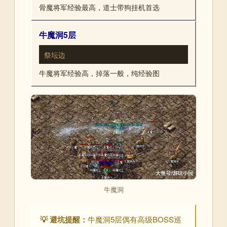
骨魔将军经验最高，道士带狗挂机首选
牛魔洞5层
祭坛边
牛魔将军经验高，掉落一般，纯经验图
牛魔洞
💡 避坑提醒：
牛魔洞5层偶有高级BOSS巡