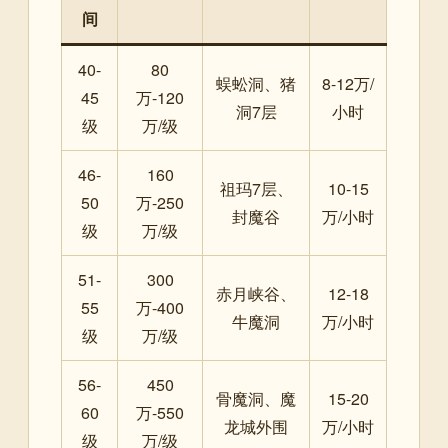
间
40-
80
蜈蚣洞、猪
8-12万/
45
万-120
洞7层
小时
级
万/级
46-
160
祖玛7层、
10-15
50
万-250
封魔谷
万/小时
级
万/级
51-
300
赤月峡谷、
12-18
55
万-400
牛魔洞
万/小时
级
万/级
56-
450
骨魔洞、魔
15-20
60
万-550
龙城外围
万/小时
级
万/级