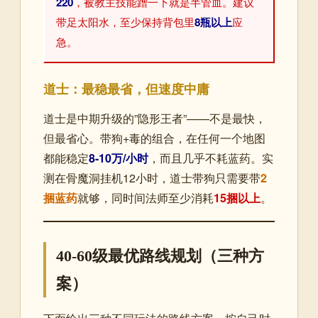
220
，被教主技能蹭一下就是半管血。建议
带足太阳水，至少保持背包里
8瓶以上
应
急。
道士：最稳最省，但速度中庸
道士是中期升级的”隐形王者”——不是最快，
但最省心。带狗+毒的组合，在任何一个地图
都能稳定
8-10万/小时
，而且几乎不耗蓝药。实
测在骨魔洞挂机12小时，道士带狗只需要带
2
捆蓝药
就够，同时间法师至少消耗
15捆以上
。
40-60级最优路线规划（三种方
案）