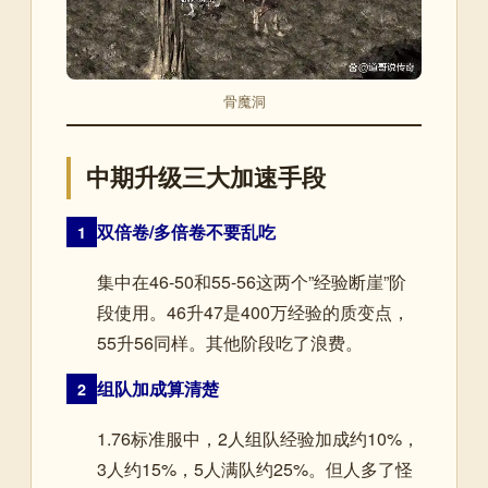
骨魔洞
中期升级三大加速手段
双倍卷/多倍卷不要乱吃
1
集中在46-50和55-56这两个”经验断崖”阶
段使用。46升47是400万经验的质变点，
55升56同样。其他阶段吃了浪费。
组队加成算清楚
2
1.76标准服中，2人组队经验加成约10%，
3人约15%，5人满队约25%。但人多了怪