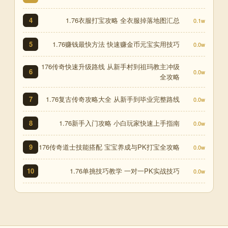
1.76衣服打宝攻略 全衣服掉落地图汇总
4
0.1w
1.76赚钱最快方法 快速赚金币元宝实用技巧
5
0.0w
176传奇快速升级路线 从新手村到祖玛教主冲级
6
0.0w
全攻略
1.76复古传奇攻略大全 从新手到毕业完整路线
7
0.0w
1.76新手入门攻略 小白玩家快速上手指南
8
0.0w
176传奇道士技能搭配 宝宝养成与PK打宝全攻略
9
0.0w
1.76单挑技巧教学 一对一PK实战技巧
10
0.0w