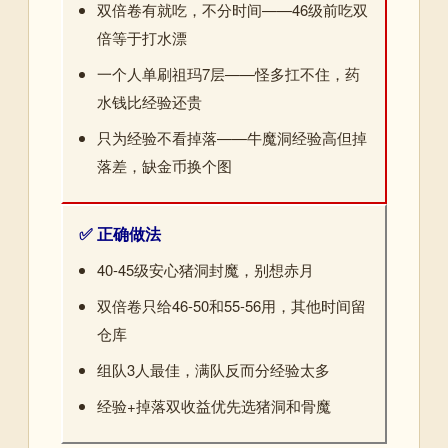
双倍卷有就吃，不分时间——46级前吃双
倍等于打水漂
一个人单刷祖玛7层——怪多扛不住，药
水钱比经验还贵
只为经验不看掉落——牛魔洞经验高但掉
落差，缺金币换个图
✅ 正确做法
40-45级安心猪洞封魔，别想赤月
双倍卷只给46-50和55-56用，其他时间留
仓库
组队3人最佳，满队反而分经验太多
经验+掉落双收益优先选猪洞和骨魔