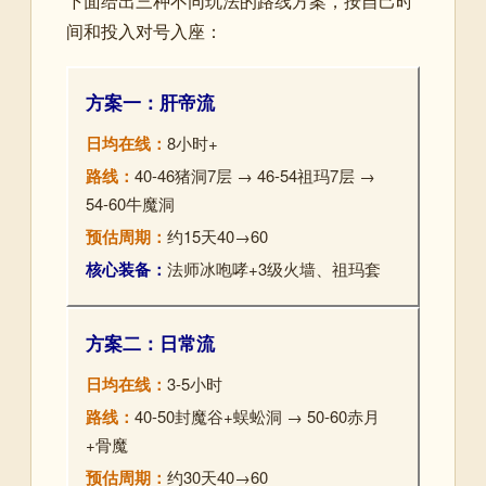
下面给出三种不同玩法的路线方案，按自己时
间和投入对号入座：
方案一：肝帝流
日均在线：
8小时+
路线：
40-46猪洞7层 → 46-54祖玛7层 →
54-60牛魔洞
预估周期：
约15天40→60
核心装备：
法师冰咆哮+3级火墙、祖玛套
方案二：日常流
日均在线：
3-5小时
路线：
40-50封魔谷+蜈蚣洞 → 50-60赤月
+骨魔
预估周期：
约30天40→60