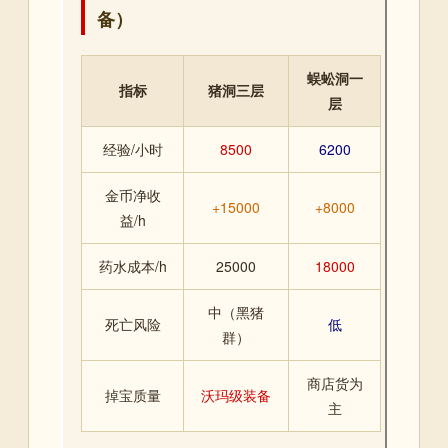
备）
蜈蚣洞一
指标
猪洞三层
层
经验/小时
8500
6200
金币净收
+15000
+8000
益/h
药水成本/h
25000
18000
中（黑猪
死亡风险
低
群）
商店货为
掉宝质量
沃玛级装备
主