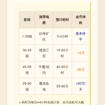
推荐地
金币净
阶段
预计耗时
图
耗
比奇矿
基本持
1-30级
3-4小时
区
平
30-45
猪洞三
15-20小
-15万
级
层
时
45-55
牛魔/祖
40-60小
-30万
级
玛
时
55-60
魔龙血
+20万/
55-60天
级
域
天
※ 耗时为每日4-6小时在线计算，全天挂机可大幅