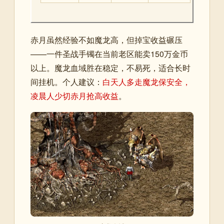
赤月虽然经验不如魔龙高，但掉宝收益碾压
——一件圣战手镯在当前老区能卖150万金币
以上。魔龙血域胜在稳定，不易死，适合长时
间挂机。个人建议：
白天人多走魔龙保安全，
凌晨人少切赤月抢高收益
。