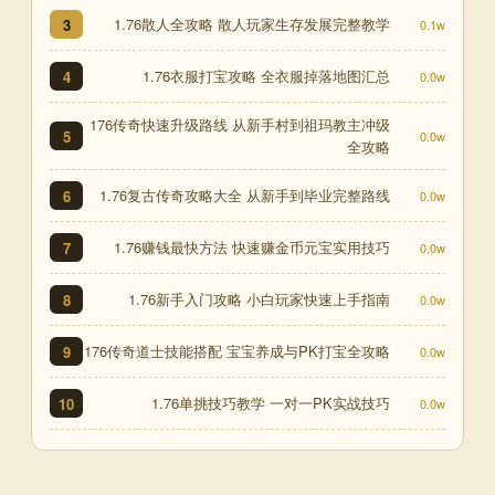
1.76散人全攻略 散人玩家生存发展完整教学
3
0.1w
1.76衣服打宝攻略 全衣服掉落地图汇总
4
0.0w
176传奇快速升级路线 从新手村到祖玛教主冲级
5
0.0w
全攻略
1.76复古传奇攻略大全 从新手到毕业完整路线
6
0.0w
1.76赚钱最快方法 快速赚金币元宝实用技巧
7
0.0w
1.76新手入门攻略 小白玩家快速上手指南
8
0.0w
176传奇道士技能搭配 宝宝养成与PK打宝全攻略
9
0.0w
1.76单挑技巧教学 一对一PK实战技巧
10
0.0w