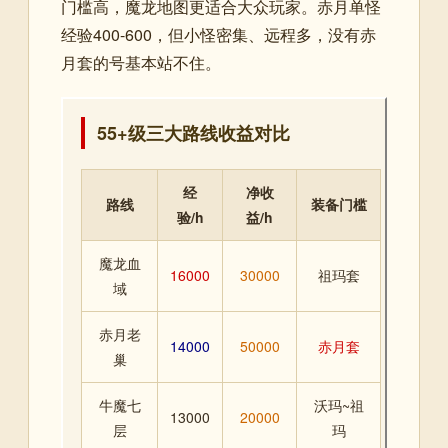
门槛高，魔龙地图更适合大众玩家。赤月单怪
经验400-600，但小怪密集、远程多，没有赤
月套的号基本站不住。
55+级三大路线收益对比
经
净收
路线
装备门槛
验/h
益/h
魔龙血
16000
30000
祖玛套
域
赤月老
14000
50000
赤月套
巢
牛魔七
沃玛~祖
13000
20000
层
玛