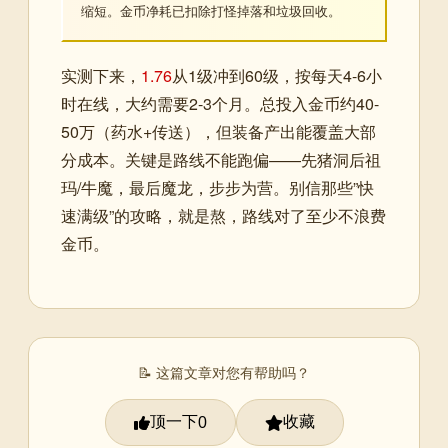
缩短。金币净耗已扣除打怪掉落和垃圾回收。
实测下来，
1.76
从1级冲到60级，按每天4-6小
时在线，大约需要2-3个月。总投入金币约40-
50万（药水+传送），但装备产出能覆盖大部
分成本。关键是路线不能跑偏——先猪洞后祖
玛/牛魔，最后魔龙，步步为营。别信那些”快
速满级”的攻略，就是熬，路线对了至少不浪费
金币。
📝 这篇文章对您有帮助吗？
顶一下
收藏
0