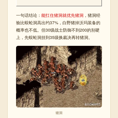
一句话结论：
能扛住猪洞就优先猪洞
，猪洞经
验比蜈蚣洞高出约37%，白野猪掉沃玛装备的
概率也不低。但30级战士防御不到200的别硬
上，先蜈蚣洞挂到35级换裁决再转猪洞。
猪洞