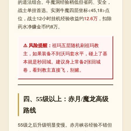
的道法组合。牛魔洞经验稍低但省药、安全，
战士单挂首选。实测牛魔四层坐标<45,18>点
位，战士12小时挂机经验收益约
12.6万
，扣除
药水净赚金币约8万。
⚠️ 风险提醒：
祖玛五层随机刷祖玛教
主，如果装备不到沃玛套水平，碰上了基
本就是秒回城。建议身上常备2张回城
卷，看到教主直接飞，别赌。
四、55级以上：赤月/魔龙高级
路线
55级之后升级明显变慢。赤月峡谷经验不错但