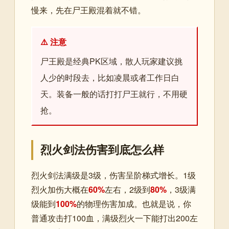
慢来，先在尸王殿混着就不错。
⚠️ 注意
尸王殿是经典PK区域，散人玩家建议挑
人少的时段去，比如凌晨或者工作日白
天。装备一般的话打打尸王就行，不用硬
抢。
烈火剑法伤害到底怎么样
烈火剑法满级是3级，伤害呈阶梯式增长。1级
烈火加伤大概在
60%
左右，2级到
80%
，3级满
级能到
100%
的物理伤害加成。也就是说，你
普通攻击打100血，满级烈火一下能打出200左