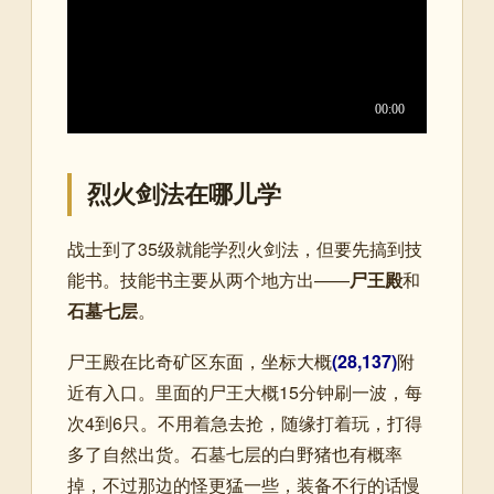
烈火剑法在哪儿学
战士到了35级就能学烈火剑法，但要先搞到技
能书。技能书主要从两个地方出——
尸王殿
和
石墓七层
。
尸王殿在比奇矿区东面，坐标大概
(28,137)
附
近有入口。里面的尸王大概15分钟刷一波，每
次4到6只。不用着急去抢，随缘打着玩，打得
多了自然出货。石墓七层的白野猪也有概率
掉，不过那边的怪更猛一些，装备不行的话慢