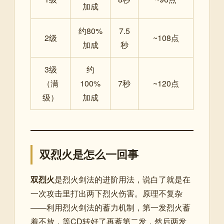
加成
约80%
7.5
2级
~108点
加成
秒
3级
约
（满
100%
7秒
~120点
级）
加成
双烈火是怎么一回事
双烈火
是烈火剑法的进阶用法，说白了就是在
一次攻击里打出两下烈火伤害。原理不复杂
——利用烈火剑法的蓄力机制，第一发烈火蓄
着不放，等CD转好了再蓄第二发，然后两发