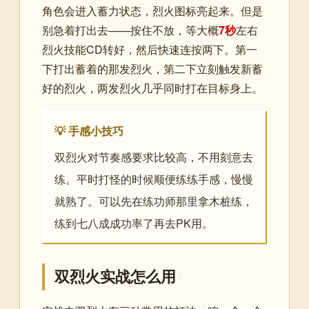
角色会进入蓄力状态，烈火图标亮起来。但是
别急着打出去——按住不放，等大概
7秒
左右
烈火技能CD转好，然后快速连按两下。第一
下打出蓄着的那发烈火，第二下立刻触发新蓄
好的烈火，两发烈火几乎同时打在目标身上。
💡 手感小技巧
双烈火对节奏感要求比较高，不用刻意去
练。平时打怪的时候顺便练练手感，慢慢
就熟了。可以先在练功师那里拿木桩练，
练到七八成成功率了再去PK用。
双烈火实战怎么用