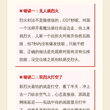
❌ 错误一：见人就烈火
烈火剑法不是随便放的，CD7秒呢。对面
一个法师开着魔法盾往你这边走，你上来
就烈火，人家一个抗拒火环推开你然后跑
路，你7秒内没有爆发技能，只能干瞪
眼。正确的做法是先观察对面有没有位移
技能，没交位移之前别轻易交烈火。
❌ 错误二：双烈火打空了
双烈火最怕的就是打空。蓄了半天，冲上
去一刀砍在空气上，心态直接崩。原因是
网络延迟——实战中你的画面显示打中
了，但服务器判定没中。建议在网速好的