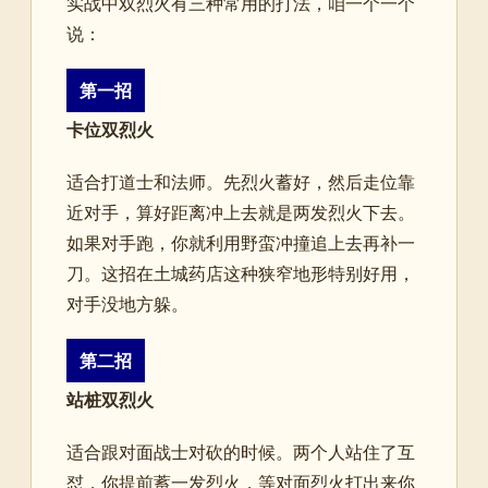
实战中双烈火有三种常用的打法，咱一个一个
说：
第一招
卡位双烈火
适合打道士和法师。先烈火蓄好，然后走位靠
近对手，算好距离冲上去就是两发烈火下去。
如果对手跑，你就利用野蛮冲撞追上去再补一
刀。这招在土城药店这种狭窄地形特别好用，
对手没地方躲。
第二招
站桩双烈火
适合跟对面战士对砍的时候。两个人站住了互
怼，你提前蓄一发烈火，等对面烈火打出来你