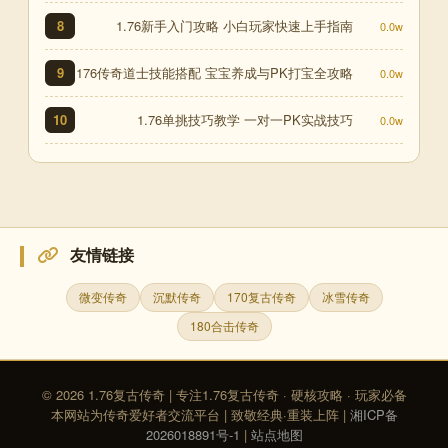
1.76新手入门攻略 小白玩家快速上手指南
8
0.0w
176传奇道士技能搭配 宝宝养成与PK打宝全攻略
9
0.0w
1.76单挑技巧教学 一对一PK实战技巧
10
0.0w
友情链接
微变传奇
沉默传奇
170复古传奇
冰雪传奇
180合击传奇
© 2026 1.76复古传奇 | 专注1.76复古传奇 · 硬核攻略 · 玩家必备
本网站为传奇爱好者交流平台 | 致敬经典·重装上阵 |
湘ICP备
2026018891号-1
|
站点地图