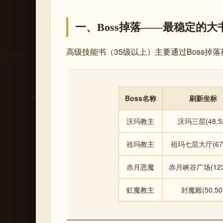
一、Boss掉落——最稳定的大
高级技能书（35级以上）主要通过Boss掉
Boss名称
刷新坐标
沃玛教主
沃玛三层(48,5
祖玛教主
祖玛七层大厅(67,
赤月恶魔
赤月峡谷广场(123,
虹魔教主
封魔殿(50,50