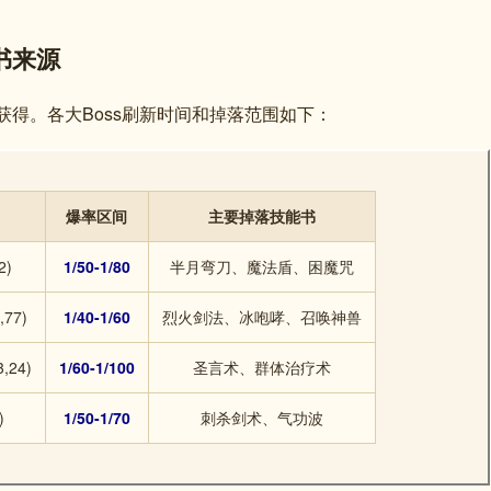
书来源
落获得。各大Boss刷新时间和掉落范围如下：
爆率区间
主要掉落技能书
2)
1/50-1/80
半月弯刀、魔法盾、困魔咒
77)
1/40-1/60
烈火剑法、冰咆哮、召唤神兽
24)
1/60-1/100
圣言术、群体治疗术
)
1/50-1/70
刺杀剑术、气功波