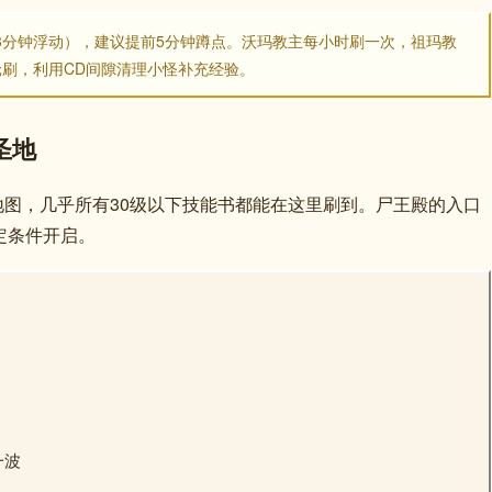
±3分钟浮动），建议提前5分钟蹲点。沃玛教主每小时刷一次，祖玛教
轮刷，利用CD间隙清理小怪补充经验。
圣地
的地图，几乎所有30级以下技能书都能在这里刷到。尸王殿的入口
特定条件开启。
一波