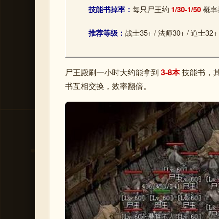
技能书掉率：
每只尸王约
1/30-1/50
概率
推荐等级：
战士35+ / 法师30+ / 道士32+
尸王殿刷一小时大约能拿到
3-8本
技能书，其
书互相交换，效率翻倍。