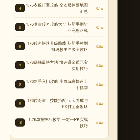
1.76衣服打宝攻略 全衣服掉落地图
4
0.1w
汇总
1.76复古传奇攻略大全 从新手到毕
5
0.1w
业完整路线
176传奇快速升级路线 从新手村到
6
0.0w
祖玛教主冲级全攻略
1.76赚钱最快方法 快速赚金币元宝
7
0.0w
实用技巧
1.76新手入门攻略 小白玩家快速上
8
0.0w
手指南
176传奇道士技能搭配 宝宝养成与
9
0.0w
PK打宝全攻略
1.76单挑技巧教学 一对一PK实战
10
0.0w
技巧