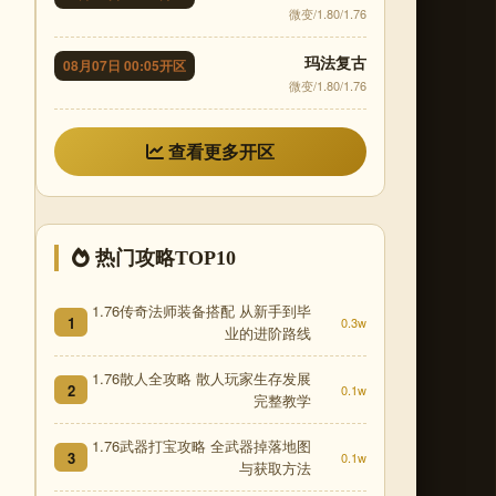
微变/1.80/1.76
玛法复古
08月07日 00:05开区
微变/1.80/1.76
查看更多开区
热门攻略TOP10
1.76传奇法师装备搭配 从新手到毕
1
0.3w
业的进阶路线
1.76散人全攻略 散人玩家生存发展
2
0.1w
完整教学
1.76武器打宝攻略 全武器掉落地图
3
0.1w
与获取方法