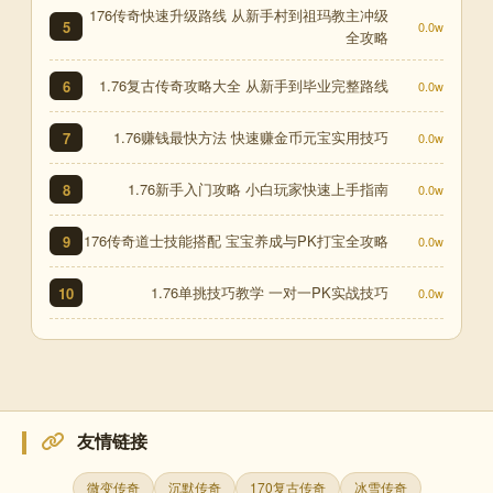
176传奇快速升级路线 从新手村到祖玛教主冲级
5
0.0w
全攻略
1.76复古传奇攻略大全 从新手到毕业完整路线
6
0.0w
1.76赚钱最快方法 快速赚金币元宝实用技巧
7
0.0w
1.76新手入门攻略 小白玩家快速上手指南
8
0.0w
176传奇道士技能搭配 宝宝养成与PK打宝全攻略
9
0.0w
1.76单挑技巧教学 一对一PK实战技巧
10
0.0w
友情链接
微变传奇
沉默传奇
170复古传奇
冰雪传奇