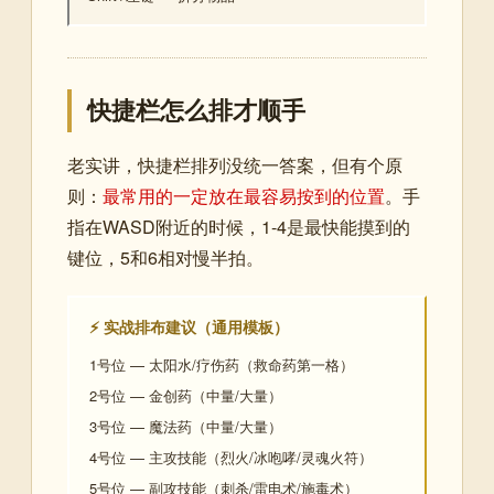
快捷栏怎么排才顺手
老实讲，快捷栏排列没统一答案，但有个原
则：
最常用的一定放在最容易按到的位置
。手
指在WASD附近的时候，1-4是最快能摸到的
键位，5和6相对慢半拍。
⚡ 实战排布建议（通用模板）
1号位 — 太阳水/疗伤药（救命药第一格）
2号位 — 金创药（中量/大量）
3号位 — 魔法药（中量/大量）
4号位 — 主攻技能（烈火/冰咆哮/灵魂火符）
5号位 — 副攻技能（刺杀/雷电术/施毒术）