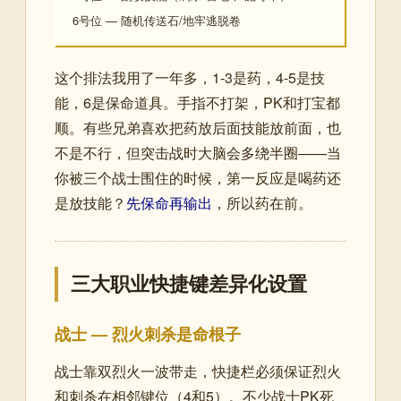
6号位 — 随机传送石/地牢逃脱卷
这个排法我用了一年多，1-3是药，4-5是技
能，6是保命道具。手指不打架，PK和打宝都
顺。有些兄弟喜欢把药放后面技能放前面，也
不是不行，但突击战时大脑会多绕半圈——当
你被三个战士围住的时候，第一反应是喝药还
是放技能？
先保命再输出
，所以药在前。
三大职业快捷键差异化设置
战士 — 烈火刺杀是命根子
战士靠双烈火一波带走，快捷栏必须保证烈火
和刺杀在相邻键位（4和5）。不少战士PK死