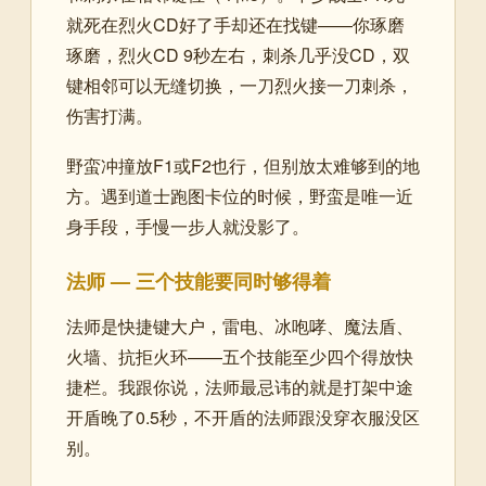
就死在烈火CD好了手却还在找键——你琢磨
琢磨，烈火CD 9秒左右，刺杀几乎没CD，双
键相邻可以无缝切换，一刀烈火接一刀刺杀，
伤害打满。
野蛮冲撞放F1或F2也行，但别放太难够到的地
方。遇到道士跑图卡位的时候，野蛮是唯一近
身手段，手慢一步人就没影了。
法师 — 三个技能要同时够得着
法师是快捷键大户，雷电、冰咆哮、魔法盾、
火墙、抗拒火环——五个技能至少四个得放快
捷栏。我跟你说，法师最忌讳的就是打架中途
开盾晚了0.5秒，不开盾的法师跟没穿衣服没区
别。