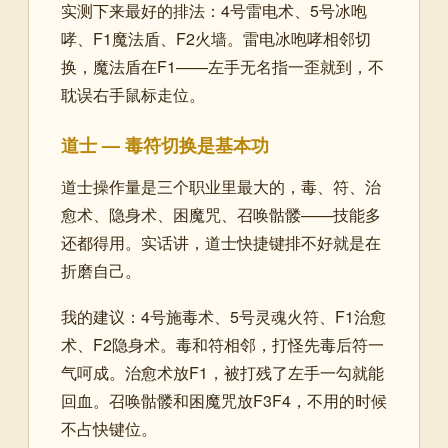
实测下来最好的排法：4号雷电术、5号冰咆
哮、F1魔法盾、F2火墙。雷电冰咆哮相邻切
换，魔法盾在F1——左手无名指一歪就到，不
耽误右手鼠标走位。
道士 — 毒符切换是基本功
道士操作量是三个职业里最大的，毒、符、治
愈术、隐身术、困魔咒、召唤骷髅——技能多
还都得用。实话讲，道士快捷键排不好就是在
折磨自己。
我的建议：4号施毒术、5号灵魂火符、F1治愈
术、F2隐身术。毒和符相邻，打怪先毒后符一
气呵成。治愈术放F1，被打残了左手一勾就能
回血。召唤骷髅和困魔咒放F3F4，不用的时候
不占快键位。