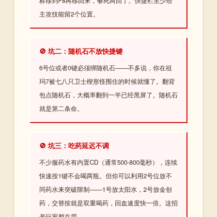
标移到F8再移回来，够死两回了。快捷栏至少给
主攻技能留2个位置。
🚫 坑二：随机石不放快捷键
6号位或者0键必须绑随机石——不多说，你在祖
玛7被七八只卫士楔形怪围住的时候就懂了。翻背
包点随机石，大概率翻到一半已经黑屏了。随机石
就是第二条命。
🚫 坑三：吃药延迟不调
不少服药水有内置CD（通常500-800毫秒），连续
快速按1键不会喝两瓶。但你可以利用2号位放不
同药水来突破限制——1号放太阳水，2号放金创
药，交替按就是双重喝药，回血速度快一倍。这招
老玩家都在用。