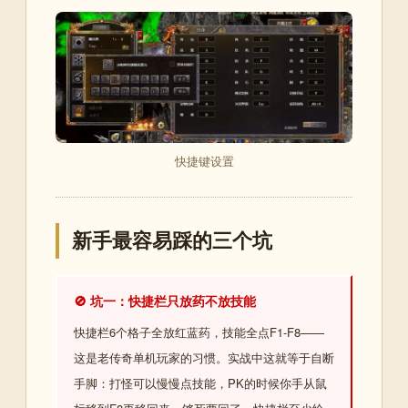
快捷键设置
新手最容易踩的三个坑
🚫 坑一：快捷栏只放药不放技能
快捷栏6个格子全放红蓝药，技能全点F1-F8——
这是老传奇单机玩家的习惯。实战中这就等于自断
手脚：打怪可以慢慢点技能，PK的时候你手从鼠