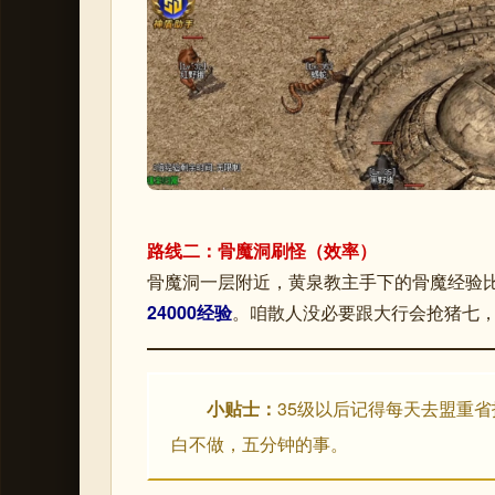
路线二：骨魔洞刷怪（效率）
骨魔洞一层附近，黄泉教主手下的骨魔经验
24000经验
。咱散人没必要跟大行会抢猪七
小贴士：
35级以后记得每天去盟重省
白不做，五分钟的事。