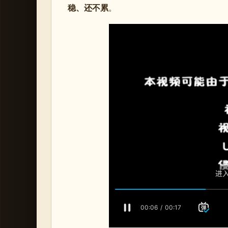
稳、还不累
。