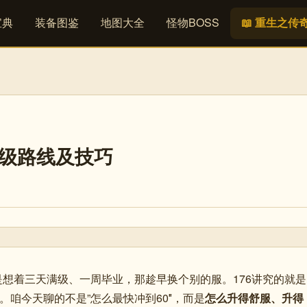
宝典
装备图鉴
地图大全
怪物BOSS
📖 重生之传
升级路线及技巧
是想着三天满级、一周毕业，那趁早换个别的服。176讲究的就是
。咱今天聊的不是”怎么最快冲到60″，而是
怎么升得舒服、升得