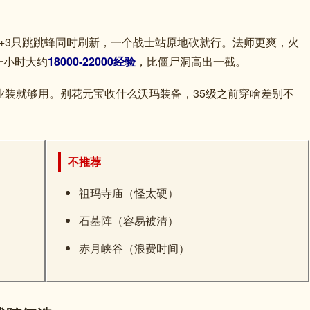
+3只跳跳蜂同时刷新，一个战士站原地砍就行。法师更爽，火
一小时大约
18000-22000经验
，比僵尸洞高出一截。
业装就够用。别花元宝收什么沃玛装备，35级之前穿啥差别不
不推荐
祖玛寺庙（怪太硬）
石墓阵（容易被清）
赤月峡谷（浪费时间）