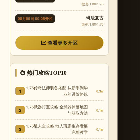
微变/1.80/1.76
玛法复古
08月09日 00:05开区
微变/1.80/1.76
查看更多开区
热门攻略TOP10
1.76传奇法师装备搭配 从新手到毕
1
0.3w
业的进阶路线
1.76武器打宝攻略 全武器掉落地图
2
0.1w
与获取方法
1.76散人全攻略 散人玩家生存发展
3
0.1w
完整教学