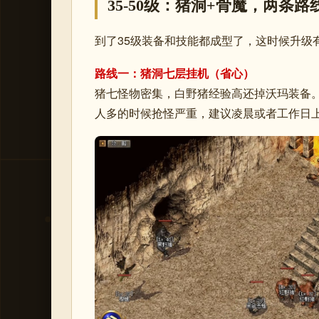
35-50级：猪洞+骨魔，两条
到了35级装备和技能都成型了，这时候升级
路线一：猪洞七层挂机（省心）
猪七怪物密集，白野猪经验高还掉沃玛装备
人多的时候抢怪严重，建议凌晨或者工作日