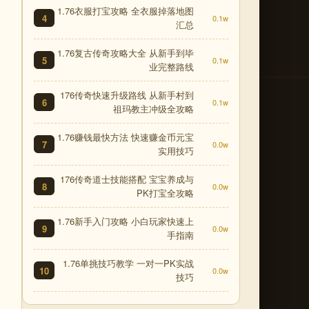
1.76衣服打宝攻略 全衣服掉落地图
4
0.1w
汇总
1.76复古传奇攻略大全 从新手到毕
5
0.1w
业完整路线
176传奇快速升级路线 从新手村到
6
0.1w
祖玛教主冲级全攻略
1.76赚钱最快方法 快速赚金币元宝
7
0.0w
实用技巧
176传奇道士技能搭配 宝宝养成与
8
0.0w
PK打宝全攻略
1.76新手入门攻略 小白玩家快速上
9
0.0w
手指南
1.76单挑技巧教学 一对一PK实战
10
0.0w
技巧