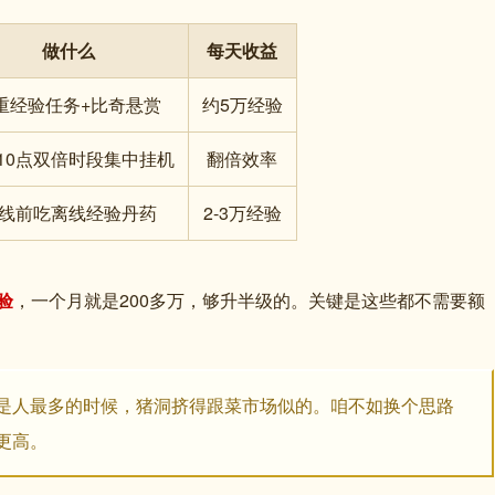
做什么
每天收益
重经验任务+比奇悬赏
约5万经验
-10点双倍时段集中挂机
翻倍效率
线前吃离线经验丹药
2-3万经验
经验
，一个月就是200多万，够升半级的。关键是这些都不需要额
点）是人最多的时候，猪洞挤得跟菜市场似的。咱不如换个思路
更高。