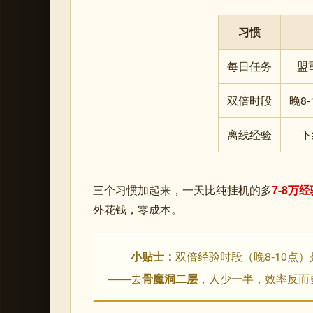
习惯
每日任务
盟
双倍时段
晚8
离线经验
下
三个习惯加起来，一天比纯挂机的多
7-8万
外花钱，零成本。
小贴士：
双倍经验时段（晚8-10
——去
骨魔洞二层
，人少一半，效率反而