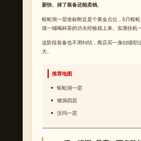
新快、掉了装备还能卖钱
。
蜈蚣洞一层坐标附近是个黄金点位，5只蜈蚣
墙一铺喝杯茶的功夫经验就上来。实测挂机
这阶段装备也不用纠结，商店买一身22级职
大。
推荐地图
蜈蚣洞一层
猪洞四层
沃玛一层