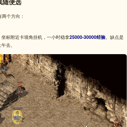
路线随便选
有两个方向：
。坐标附近卡墙角挂机，一小时稳拿
25000-30000经验
。缺点是
上午去。