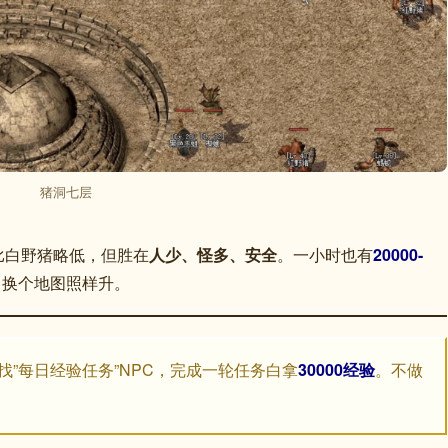
猪洞七层
比白野猪略低，但胜在
人少、怪多、安全
。一小时也有
20000-
，换个地图照样升。
找”每日经验任务”NPC，完成一轮任务白拿
30000经验
。不做