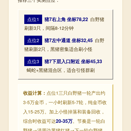
点位1
猪7右上角 坐标78,22
白野猪
刷新3只，间隔8-12分钟
点位2
猪7左中通道 坐标32,45
白野
猪刷新2只，黑猪密集适合刷小怪
点位3
猪7下层入口附近 坐标45,33
蝎蛇+黑猪混合区，适合引怪群刷
收益计算：
点位1三只白野猪一轮产出约
3-5万金币，一小时刷新5-7轮，纯金币收
入15-25万。加上小怪掉落和装备回收，
综合时收益可达
20-35万
。节奏是一轮白
野猪→清周边黑猪红猪→下一轮白野猪，