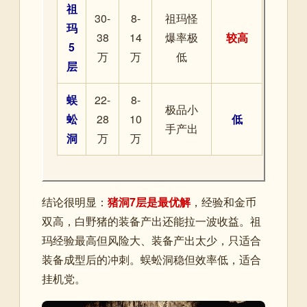
祖
30-
8-
祖玛怪
玛
38
14
爆率极
较高
5
万
万
低
层
蜈
22-
8-
极品小
蚣
28
10
低
手产出
洞
万
万
结论很明显：
猪洞7层是最优解
，经验和金币
双高，白野猪的装备产出还能拉一波收益。祖
玛经验最高但风险大、装备产出太少，只适合
装备成型后的冲刺。蜈蚣洞稳但效率低，适合
挂机党。