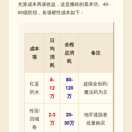
先算成本再谈收益，这是搬砖的基本功。40-
60级阶段，各项硬性成本如下：
日
全程
成本
均
总消
备注
项
消
耗
耗
8-
80-
红蓝
超级金创药/
12
120
药水
魔法药为主
万
万
传送/
2-3
20-
地牢逃脱卷
回城
万
30万
批量购买
卷