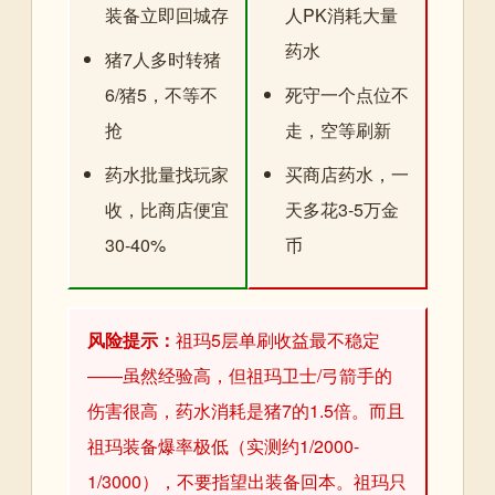
装备立即回城存
人PK消耗大量
药水
猪7人多时转猪
6/猪5，不等不
死守一个点位不
抢
走，空等刷新
药水批量找玩家
买商店药水，一
收，比商店便宜
天多花3-5万金
30-40%
币
风险提示：
祖玛5层单刷收益最不稳定
——虽然经验高，但祖玛卫士/弓箭手的
伤害很高，药水消耗是猪7的1.5倍。而且
祖玛装备爆率极低（实测约1/2000-
1/3000），不要指望出装备回本。祖玛只