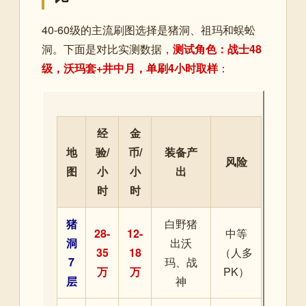
40-60级的主流刷图选择是猪洞、祖玛和蜈蚣
洞。下面是对比实测数据，
测试角色：战士48
级，沃玛套+井中月，单刷4小时取样
：
经
金
地
验/
币/
装备产
风险
图
小
小
出
时
时
猪
白野猪
28-
12-
中等
洞
出沃
35
18
（人多
7
玛、战
万
万
PK）
层
神