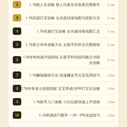
1.76散人全攻略 散人玩家生存发展完整教学
2
0.1w
1.76武器打宝攻略 全武器掉落地图与获取方法
3
0.1w
1.76衣服打宝攻略 全衣服掉落地图汇总
4
0.1w
1.76复古传奇攻略大全 从新手到毕业完整路线
5
0.1w
176传奇快速升级路线 从新手村到祖玛教主冲级
6
0.1w
全攻略
1.76赚钱最快方法 快速赚金币元宝实用技巧
7
0.0w
176传奇道士技能搭配 宝宝养成与PK打宝全攻略
8
0.0w
1.76新手入门攻略 小白玩家快速上手指南
9
0.0w
1.76单挑技巧教学 一对一PK实战技巧
10
0.0w