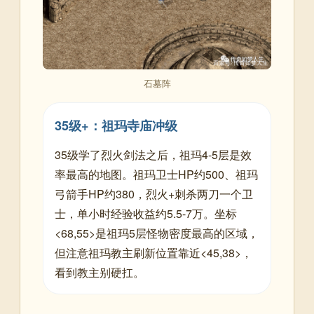
石墓阵
35级+：祖玛寺庙冲级
35级学了烈火剑法之后，祖玛4-5层是效
率最高的地图。祖玛卫士HP约500、祖玛
弓箭手HP约380，烈火+刺杀两刀一个卫
士，单小时经验收益约5.5-7万。坐标
<68,55>是祖玛5层怪物密度最高的区域，
但注意祖玛教主刷新位置靠近<45,38>，
看到教主别硬扛。