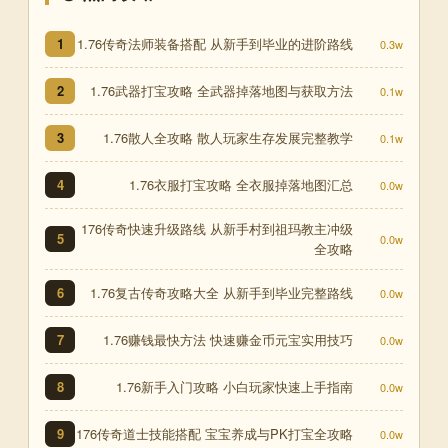
1.76传奇法师装备搭配 从新手到毕业的进阶路线
1
0.3w
1.76武器打宝攻略 全武器掉落地图与获取方法
2
0.1w
1.76散人全攻略 散人玩家生存发展完整教学
3
0.1w
1.76衣服打宝攻略 全衣服掉落地图汇总
4
0.0w
176传奇快速升级路线 从新手村到祖玛教主冲级
5
0.0w
全攻略
1.76复古传奇攻略大全 从新手到毕业完整路线
6
0.0w
1.76赚钱最快方法 快速赚金币元宝实用技巧
7
0.0w
1.76新手入门攻略 小白玩家快速上手指南
8
0.0w
176传奇道士技能搭配 宝宝养成与PK打宝全攻略
9
0.0w