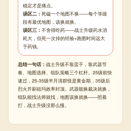
稳定才是痛点。
误区二：
死磕一个地图不换——每个等级
段有最优地图，该换就换。
误区三：
不舍得吃药——战士升级药水消
耗大，但死一次掉的经验+跑图时间远大
于药钱。
总结一句话：
战士升级不靠蛮干，靠武器节
奏、地图选择、组队策略三个杠杆。25级前快
速过，25-35级半月清群怪是黄金期，35级后
烈火开刷祖玛效率封顶。武器能换裁决就换，
组队能找法师就找，地图该换就换——照着
打，战士升级没那么慢。