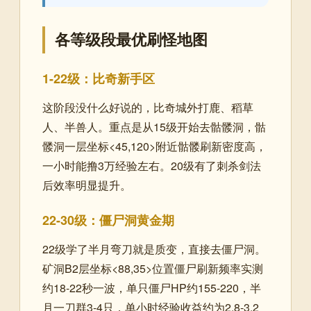
各等级段最优刷怪地图
1-22级：比奇新手区
这阶段没什么好说的，比奇城外打鹿、稻草
人、半兽人。重点是从15级开始去骷髅洞，骷
髅洞一层坐标<45,120>附近骷髅刷新密度高，
一小时能撸3万经验左右。20级有了刺杀剑法
后效率明显提升。
22-30级：僵尸洞黄金期
22级学了半月弯刀就是质变，直接去僵尸洞。
矿洞B2层坐标<88,35>位置僵尸刷新频率实测
约18-22秒一波，单只僵尸HP约155-220，半
月一刀群3-4只，单小时经验收益约为2.8-3.2