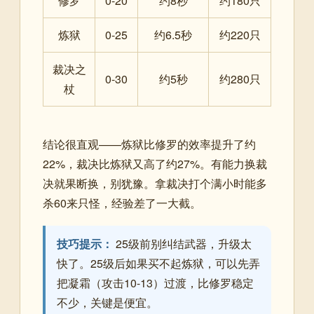
修罗
0-20
约8秒
约180只
炼狱
0-25
约6.5秒
约220只
裁决之
0-30
约5秒
约280只
杖
结论很直观——炼狱比修罗的效率提升了约
22%，裁决比炼狱又高了约27%。有能力换裁
决就果断换，别犹豫。拿裁决打个满小时能多
杀60来只怪，经验差了一大截。
技巧提示：
25级前别纠结武器，升级太
快了。25级后如果买不起炼狱，可以先弄
把凝霜（攻击10-13）过渡，比修罗稳定
不少，关键是便宜。