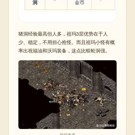
洞
金币
猪洞经验最高但人多，祖玛3层优势在于人
少、稳定，不用担心抢怪。而且祖玛小怪有概
率出祝福油和沃玛装备，这点比蜈蚣洞强。
祖玛寺庙