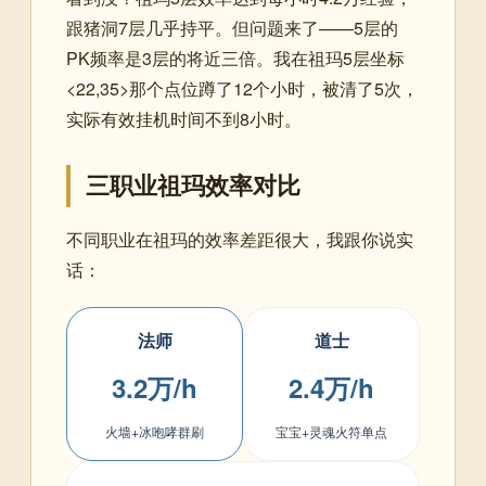
跟猪洞7层几乎持平。但问题来了——5层的
PK频率是3层的将近三倍。我在祖玛5层坐标
<22,35>那个点位蹲了12个小时，被清了5次，
实际有效挂机时间不到8小时。
三职业祖玛效率对比
不同职业在祖玛的效率差距很大，我跟你说实
话：
法师
道士
3.2万/h
2.4万/h
火墙+冰咆哮群刷
宝宝+灵魂火符单点