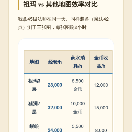
祖玛 vs 其他地图效率对比
我拿45级法师在同一天、同样装备（魔法42
点）测了三张图，每张图刷2小时：
药水消
金币收
地图
经验/h
耗/h
益/h
祖玛3
8,500
28,000
12,000
层
金币
猪洞7
10,000
32,000
15,000
层
金币
蜈蚣
5,500
24,000
8,000