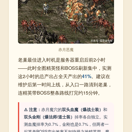
赤月恶魔
老巢最佳进入时机是服务器重启后前2小时
——此时全图精英怪和BOSS刷新集中，实测
这2小时的总产出占全天产出的
41%
。建议在
维护后第一时间上线，从入口一路清到老巢，
连精英带BOSS整条路线打完约15分钟。
⚠️ 注意：
赤月魔穴的
双头血魔（爆战士装）
和
双头金刚（爆法师/道士装）
掉率各自独立。实
测血魔掉率为0.7%，金刚也是0.7%，但两者一
起算单BOSS产出效率不如抉择之地精英群。魔