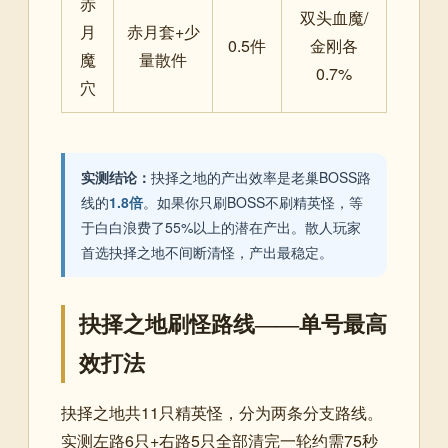
赤
双头血魔/
月
赤月套+少
0.5件
金刚各
魔
量散件
0.7%
穴
实测结论：
抉择之地的产出效率是老巢BOSS路
线的
1.8倍
。如果你只刷BOSS不刷精英怪，等
于白白浪费了55%以上的潜在产出。散人玩家
首选抉择之地不间断清怪，产出最稳定。
抉择之地刷怪路线——单号最高
效打法
抉择之地共11只精英怪，分为两条分支路线。
实测左路6只+右路5只全部清完一轮约需75秒