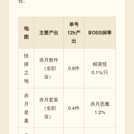
合。
单号
地
主要产出
12h产
BOSS掉率
图
出
抉
赤月散件
择
精英怪
（全职
0.8件
之
0.1%/只
业）
地
赤
赤月套装
月
赤月恶魔
（全职
0.4件
老
1.2%
业）
巢