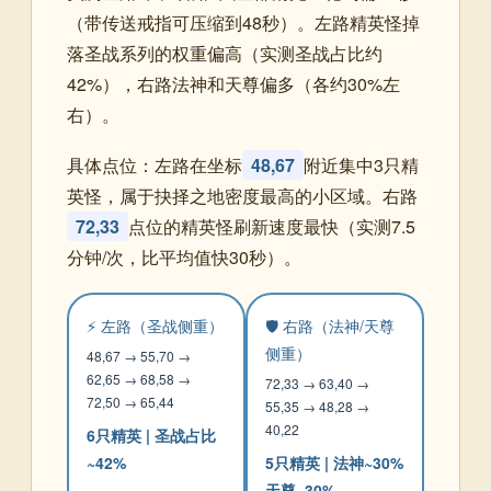
（带传送戒指可压缩到48秒）。左路精英怪掉
落圣战系列的权重偏高（实测圣战占比约
42%），右路法神和天尊偏多（各约30%左
右）。
具体点位：左路在坐标
48,67
附近集中3只精
英怪，属于抉择之地密度最高的小区域。右路
72,33
点位的精英怪刷新速度最快（实测7.5
分钟/次，比平均值快30秒）。
⚡ 左路（圣战侧重）
🛡️ 右路（法神/天尊
侧重）
48,67 → 55,70 →
62,65 → 68,58 →
72,33 → 63,40 →
72,50 → 65,44
55,35 → 48,28 →
40,22
6只精英 | 圣战占比
~42%
5只精英 | 法神~30%
天尊~30%