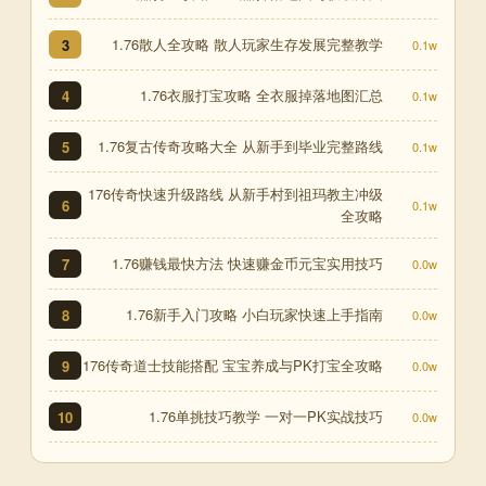
1.76散人全攻略 散人玩家生存发展完整教学
3
0.1w
1.76衣服打宝攻略 全衣服掉落地图汇总
4
0.1w
1.76复古传奇攻略大全 从新手到毕业完整路线
5
0.1w
176传奇快速升级路线 从新手村到祖玛教主冲级
6
0.1w
全攻略
1.76赚钱最快方法 快速赚金币元宝实用技巧
7
0.0w
1.76新手入门攻略 小白玩家快速上手指南
8
0.0w
176传奇道士技能搭配 宝宝养成与PK打宝全攻略
9
0.0w
1.76单挑技巧教学 一对一PK实战技巧
10
0.0w