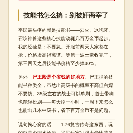
技能书怎么搞：别被奸商宰了
平民最头疼的就是技能书——烈火、冰咆哮、
召唤神兽这些核心技能动辄几百万金币起步。
我的经验是：不要急。开服前两天大家都在
抢，价格虚高得离谱。等第一波土豪收完了，
第三四天之后技能书价格至少掉30%。
另外，
尸王殿是个省钱的好地方
。尸王掉的技
能书种类全，虽然出高级书的概率不高但白嫖
不要钱。35级左右的战士可以单刷，道士带狗
也能轻松刷——每天刷一小时，一周下来怎么
也能出几本中级书，省下百万金币不是问题。
说句掏心窝的话——1.76复古传奇这东西，玩
的就是个细水长流。平民玩家别跟土豪比装备