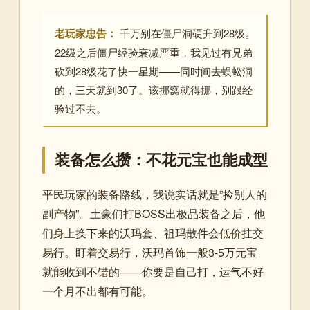
老玩家忠告：
千万别在僵尸洞硬升到28级。
22级之后僵尸经验衰减严重，我见过有兄弟
砍到28级花了快一星期——同时间去蜈蚣洞
的，三天就到30了。该挪窝就得挪，别跟经
验过不去。
装备怎么攒：不花元宝也能成型
平民玩家的装备路线，我说实话就是”捡别人的
副产物”。土豪们打BOSS出极品装备之后，他
们身上换下来的沃玛套、祖玛散件会低价挂交
易行。盯着交易行，沃玛首饰一般3-5万元宝
就能收到不错的——你要是自己打，运气不好
一个月不出都有可能。