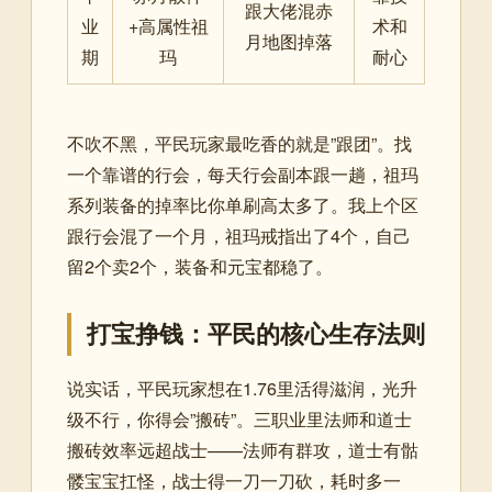
跟大佬混赤
业
+高属性祖
术和
月地图掉落
期
玛
耐心
不吹不黑，平民玩家最吃香的就是”跟团”。找
一个靠谱的行会，每天行会副本跟一趟，祖玛
系列装备的掉率比你单刷高太多了。我上个区
跟行会混了一个月，祖玛戒指出了4个，自己
留2个卖2个，装备和元宝都稳了。
打宝挣钱：平民的核心生存法则
说实话，平民玩家想在1.76里活得滋润，光升
级不行，你得会”搬砖”。三职业里法师和道士
搬砖效率远超战士——法师有群攻，道士有骷
髅宝宝扛怪，战士得一刀一刀砍，耗时多一