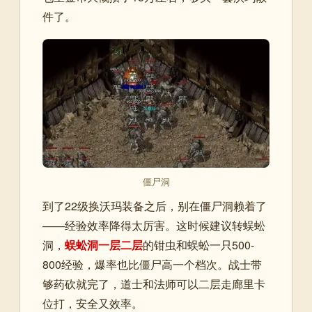
件了。
僵尸洞
到了22级换沃玛装备之后，别在僵尸洞赖着了
——经验效率降得太厉害。这时候建议转蜈蚣
洞，
蜈蚣洞一层二层
的钳虫和蜈蚣一只500-
800经验，爆率也比僵尸高一个档次。战士带
够药砍就完了，道士和法师可以二层走廊里卡
位打，安全又效率。