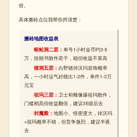
倍。
具体搬砖点位我帮你捋清楚：
搬砖地图收益表
蜈蚣洞二层：
单号1小时金币约3-5
万，技能书散件若干，稳但收益不算高
猪洞五层：
白野猪掉沃玛首饰概率
高，一小时运气好能出1-2件，单件1-3万
元宝
祖玛三层：
卫士和雕像爆祖玛散件，
门槛稍高但收益翻倍，建议35级后去
封魔殿：
地图小、怪密度大，掉沃玛
+祖玛概率不错，但竞争激烈，建议半夜
去