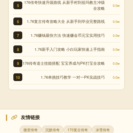
176传奇快速升级路线 从新手村到祖玛教主冲级
5
0.0w
全攻略
1.76复古传奇攻略大全 从新手到毕业完整路线
6
0.0w
1.76赚钱最快方法 快速赚金币元宝实用技巧
7
0.0w
1.76新手入门攻略 小白玩家快速上手指南
8
0.0w
176传奇道士技能搭配 宝宝养成与PK打宝全攻略
9
0.0w
1.76单挑技巧教学 一对一PK实战技巧
10
0.0w
友情链接
微变传奇
沉默传奇
170复古传奇
冰雪传奇