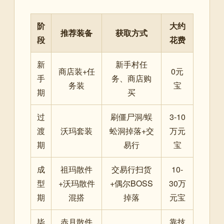
阶
大约
推荐装备
获取方式
段
花费
新
新手村任
商店装+任
0元
手
务、商店购
务装
宝
期
买
过
刷僵尸洞/蜈
3-10
渡
沃玛套装
蚣洞掉落+交
万元
期
易行
宝
成
祖玛散件
交易行扫货
10-
型
+沃玛散件
+偶尔BOSS
30万
期
混搭
掉落
元宝
毕
赤月散件
靠技