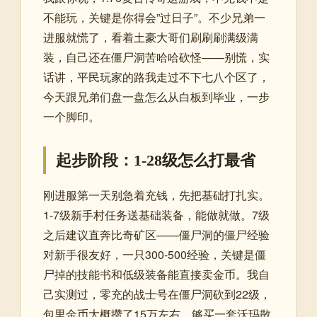
不能玩，关键是你得会”过日子”。不少兄弟一
进服就慌了，看着土豪大哥们刷刷刷满级满
装，自己还在僵尸洞苦哈哈砍怪——别慌，实
话讲，平民玩家的路我走过不下七八个区了，
今天跟兄弟们盘一盘怎么从白板到毕业，一步
一个脚印。
起步阶段：1-28级怎么打最省
刚进服第一天别急着充钱，先把基础打扎实。
1-7级新手村任务送基础装备，能做就做。7级
之后建议直奔比奇矿区——僵尸洞的僵尸经验
对新手很友好，一只300-500经验，关键是僵
尸掉的技能书和低级装备能直接卖金币。我自
己实测过，零充的战士号在僵尸洞砍到22级，
包里金币大概攒了15万左右，够买一套沃玛散