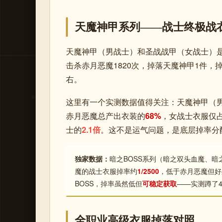
天魔神甲系列——战士终极战
天魔神甲（男战士）和圣战战甲（女战士）
击杀赤月恶魔1820次，掉落天魔神甲1件，
右。
这里有一个实测数据值得关注：天魔神甲（
赤月恶魔总产出衣装的
68%
，女战士衣服仅
士的
2.1倍
。这不是运气问题，是底层掉率分
独家数据：
暗之BOSS系列（暗之双头血魔、
魔的战士衣服掉率约
1/2500
，低于赤月恶魔但好
BOSS，掉率虽然低但
可稳定获取
——实测蹲了4
全职业高级衣服掉落对照