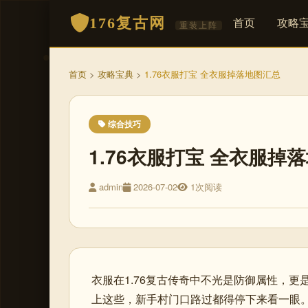
176复古网
首页
攻略
重装上阵
首页
>
攻略宝典
>
1.76衣服打宝 全衣服掉落地图汇总
综合技巧
1.76衣服打宝 全衣服掉
admin
2026-07-02
1次阅读
衣服在1.76复古传奇中不光是防御属性，
上这些，新手村门口路过都得停下来看一眼。