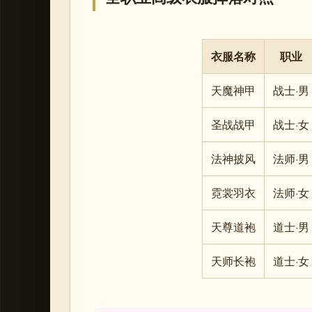
衣服名称
职业
天魔神甲
战士·男
圣战战甲
战士·女
法神披风
法师·男
霓裳羽衣
法师·女
天尊道袍
道士·男
天师长袍
道士·女