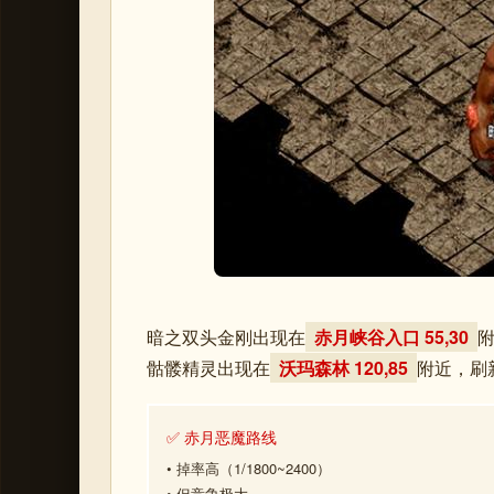
暗之双头金刚出现在
赤月峡谷入口 55,30
附
骷髅精灵出现在
沃玛森林 120,85
附近，刷新
✅ 赤月恶魔路线
• 掉率高（1/1800~2400）
• 但竞争极大