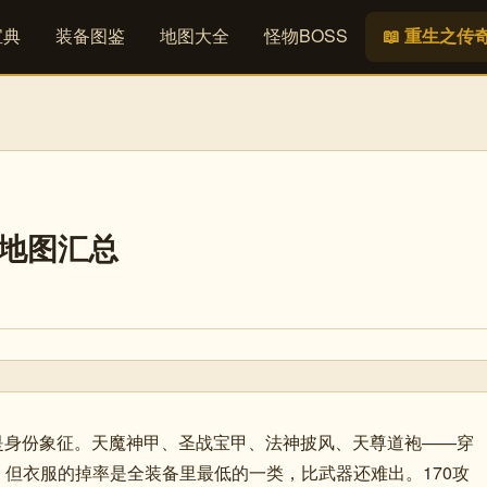
宝典
装备图鉴
地图大全
怪物BOSS
📖 重生之传
落地图汇总
更是身份象征。天魔神甲、圣战宝甲、法神披风、天尊道袍——穿
但衣服的掉率是全装备里最低的一类，比武器还难出。170攻