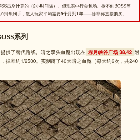
BOSS击杀计算的（2小时间隔）。但现实中行会包场、抢不到BOSS等
从0到拿到手，散人玩家平均需要
9个月到1年
——除非你直接购买。
OSS系列
列提供了替代路线。暗之双头血魔出现在
赤月峡谷广场 38,42
附
掉率约1/2500。实测蹲了40天暗之血魔（每天约6次，共240