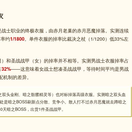
衣
是战士职业的终极衣服，由赤月老巢的赤月恶魔掉落。实测连续
掉率约
1/1800
。单件衣服的掉率比裁决之杖（1/1200）低33%左
男）和圣战战甲（女）的掉率并不相等。实测男战士衣服掉率占
占
32%
——这意味着女战士想凑圣战战甲，等待时间平均是男战
配机制的差异。
暗之双头金刚、暗之骷髅精灵等）也对标掉落高级衣服。实测暗之双头血
处是暗之BOSS刷新点分散、竞争小。散人打不过赤月恶魔就去蹲暗之
0天暗之BOSS，出货1件圣战战甲。