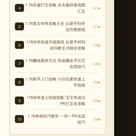
1.76衣服打宝攻略 全衣服掉落地图
4
0.1w
汇总
1.76复古传奇攻略大全 从新手到毕
5
0.1w
业完整路线
176传奇快速升级路线 从新手村到
6
0.0w
祖玛教主冲级全攻略
1.76赚钱最快方法 快速赚金币元宝
7
0.0w
实用技巧
1.76新手入门攻略 小白玩家快速上
8
0.0w
手指南
176传奇道士技能搭配 宝宝养成与
9
0.0w
PK打宝全攻略
1.76单挑技巧教学 一对一PK实战
10
0.0w
技巧