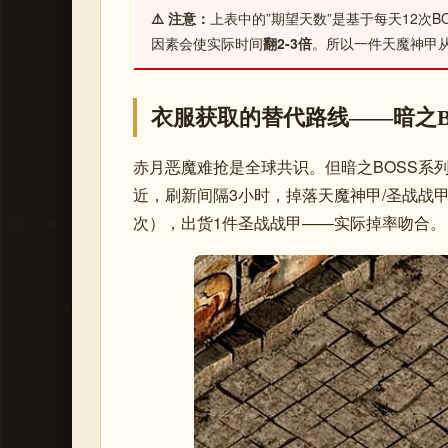
⚠️ 注意：
上表中的”期望天数”是基于每天12次
因素会使实际时间
翻2-3倍
。所以一件天魔神甲
衣服获取的替代路线——暗之B
赤月恶魔难抢是全球共识。但暗之BOSS系
近，刷新间隔3小时，掉落天魔神甲/圣战战甲，
次），出货1件圣战战甲——实际掉率吻合。