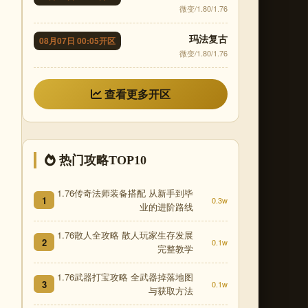
微变/1.80/1.76
玛法复古
08月07日 00:05开区
微变/1.80/1.76
查看更多开区
热门攻略TOP10
1.76传奇法师装备搭配 从新手到毕
1
0.3w
业的进阶路线
1.76散人全攻略 散人玩家生存发展
2
0.1w
完整教学
1.76武器打宝攻略 全武器掉落地图
3
0.1w
与获取方法