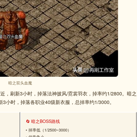
暗之双头血魔
近，刷新3小时，掉落法神披风/霓裳羽衣，掉率约1/2800。暗之
3小时，掉落各职业40级新衣服，总掉率约1/3000。
🔄 暗之BOSS路线
• 掉率低（1/2500~3000）
• 但竞争小