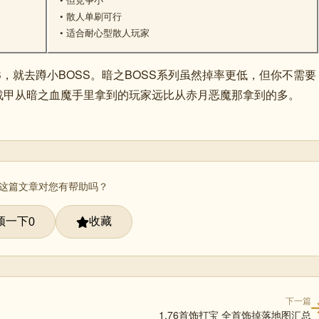
• 散人单刷可行
• 适合耐心型散人玩家
，就去蹲小BOSS。暗之BOSS系列虽然掉率更低，但你不需要
战甲从暗之血魔手里拿到的玩家远比从赤月恶魔那拿到的多。
 这篇文章对您有帮助吗？
顶一下
收藏
0
下一篇
1.76首饰打宝 全首饰掉落地图汇总