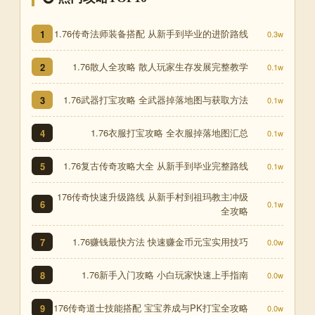
1.76传奇法师装备搭配 从新手到毕业的进阶路线
1
0.3w
1.76散人全攻略 散人玩家生存发展完整教学
2
0.1w
1.76武器打宝攻略 全武器掉落地图与获取方法
3
0.1w
1.76衣服打宝攻略 全衣服掉落地图汇总
4
0.1w
1.76复古传奇攻略大全 从新手到毕业完整路线
5
0.1w
176传奇快速升级路线 从新手村到祖玛教主冲级
6
0.1w
全攻略
1.76赚钱最快方法 快速赚金币元宝实用技巧
7
0.0w
1.76新手入门攻略 小白玩家快速上手指南
8
0.0w
176传奇道士技能搭配 宝宝养成与PK打宝全攻略
9
0.0w