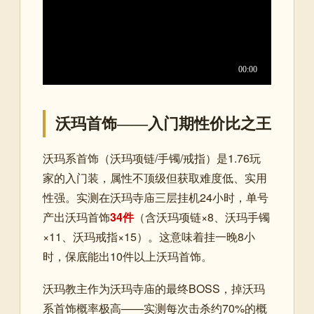
沃玛首饰——入门期性价比之王
沃玛系首饰（沃玛项链/手镯/戒指）是1.76玩
家的入门装，属性不顶级但获取难度低、实用
性强。实测在沃玛寺庙三层挂机24小时，单号
产出沃玛首饰
34件
（含沃玛项链×8、沃玛手镯
×11、沃玛戒指×15）。这意味着挂一晚8小
时，保底能出10件以上沃玛首饰。
沃玛教主作为沃玛寺庙的最终BOSS，掉沃玛
系首饰概率极高——实测每次击杀约70%的概