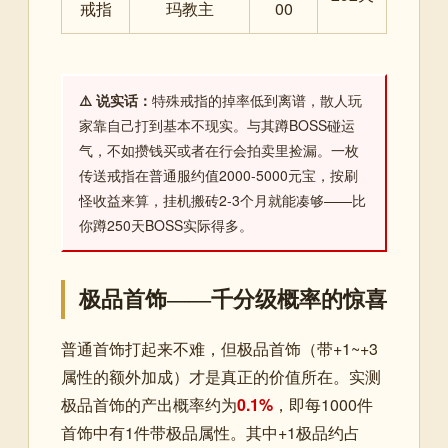
戒指
玛教主
00
⚠️ 说实话：
特殊戒指的掉率低到离谱，散人玩
家靠自己打到基本不现实。与其蹲BOSS碰运
气，不如攒钱买或者在行会拍卖里捡漏。一枚
传送戒指在普通服约值2000-5000元宝，按刷
怪收益来算，挂机搬砖2-3个月就能凑够——比
你蹲250天BOSS实际得多。
极品首饰——千分级概率的惊喜
普通首饰打起来不难，但极品首饰（带+1~+3
属性的额外加成）才是真正的价值所在。实测
极品首饰的产出概率约为
0.1%
，即每1000件
首饰中有1件带极品属性。其中+1极品约占