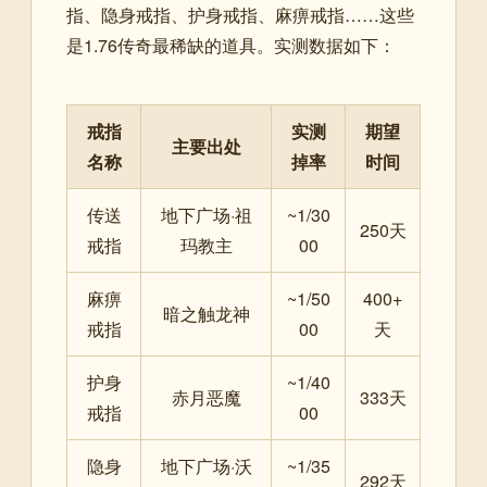
指、隐身戒指、护身戒指、麻痹戒指……这些
是1.76传奇最稀缺的道具。实测数据如下：
戒指
实测
期望
主要出处
名称
掉率
时间
传送
地下广场·祖
~1/30
250天
戒指
玛教主
00
麻痹
~1/50
400+
暗之触龙神
戒指
00
天
护身
~1/40
赤月恶魔
333天
戒指
00
隐身
地下广场·沃
~1/35
292天