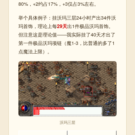
80%，+2约占17%，+3仅占3%左右。
举个具体例子：挂沃玛三层24小时产出34件沃
玛首饰，理论上每
29天
出1件极品沃玛首饰。
但注意这是理论值——我实际挂了40天才出了
第一件极品沃玛项链（魔1-3，比普通的多了1
点魔法上限）。
沃玛三层