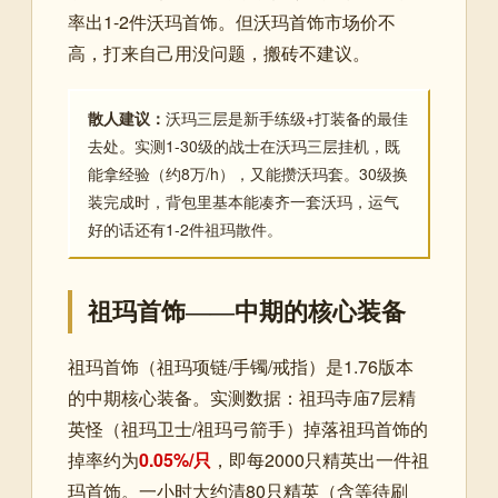
率出1-2件沃玛首饰。但沃玛首饰市场价不
高，打来自己用没问题，搬砖不建议。
散人建议：
沃玛三层是新手练级+打装备的最佳
去处。实测1-30级的战士在沃玛三层挂机，既
能拿经验（约8万/h），又能攒沃玛套。30级换
装完成时，背包里基本能凑齐一套沃玛，运气
好的话还有1-2件祖玛散件。
祖玛首饰——中期的核心装备
祖玛首饰（祖玛项链/手镯/戒指）是1.76版本
的中期核心装备。实测数据：祖玛寺庙7层精
英怪（祖玛卫士/祖玛弓箭手）掉落祖玛首饰的
掉率约为
0.05%/只
，即每2000只精英出一件祖
玛首饰。一小时大约清80只精英（含等待刷