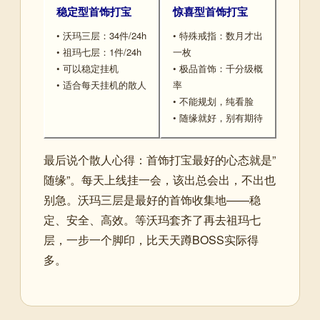
稳定型首饰打宝
惊喜型首饰打宝
• 沃玛三层：34件/24h
• 特殊戒指：数月才出
• 祖玛七层：1件/24h
一枚
• 可以稳定挂机
• 极品首饰：千分级概
• 适合每天挂机的散人
率
• 不能规划，纯看脸
• 随缘就好，别有期待
最后说个散人心得：首饰打宝最好的心态就是”
随缘”。每天上线挂一会，该出总会出，不出也
别急。沃玛三层是最好的首饰收集地——稳
定、安全、高效。等沃玛套齐了再去祖玛七
层，一步一个脚印，比天天蹲BOSS实际得
多。