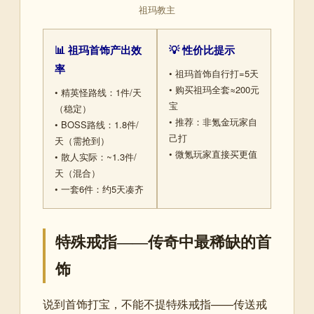
祖玛教主
📊 祖玛首饰产出效
💡 性价比提示
率
• 祖玛首饰自行打=5天
• 购买祖玛全套≈200元
• 精英怪路线：1件/天
宝
（稳定）
• 推荐：非氪金玩家自
• BOSS路线：1.8件/
己打
天（需抢到）
• 微氪玩家直接买更值
• 散人实际：~1.3件/
天（混合）
• 一套6件：约5天凑齐
特殊戒指——传奇中最稀缺的首
饰
说到首饰打宝，不能不提特殊戒指——传送戒