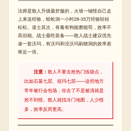
法师是散人升级最舒服的，火墙一铺怪自己走
上来送经验，蜈蚣洞一小时28-35万经验轻轻
松松。道士其次，有毒有狗能磨能苟，效率不
高但稳。战士最吃装备——散人战士建议优先
凑一套沃玛，有沃玛和没沃玛刷猪洞的效率差
将近一倍。
注意：
散人不要去抢热门练级点，
比如石墓七层、祖玛七层——这些地方
常年被行会包场，你去了不是被清就是
抢不到怪。散人就找冷门地图，人少怪
多，效率反而更高。