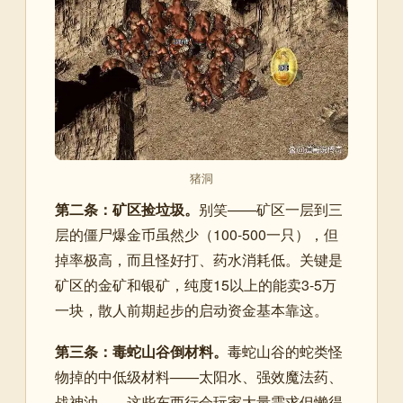
猪洞
第二条：矿区捡垃圾。
别笑——矿区一层到三
层的僵尸爆金币虽然少（100-500一只），但
掉率极高，而且怪好打、药水消耗低。关键是
矿区的金矿和银矿，纯度15以上的能卖3-5万
一块，散人前期起步的启动资金基本靠这。
第三条：毒蛇山谷倒材料。
毒蛇山谷的蛇类怪
物掉的中低级材料——太阳水、强效魔法药、
战神油——这些东西行会玩家大量需求但懒得