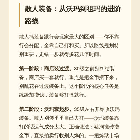
散人装备：从沃玛到祖玛的进阶
路线
散人搞装备跟行会玩家最大的区别——你不靠
行会分配，全靠自己打和买。所以路线规划特
别重要，走错一步就得多花几倍时间。
第一阶段：商店装过渡。
30级之前别纠结装
备，商店买一套就行。重点是把金币攒下来，
别乱花在过渡装备上。这个阶段的核心任务是
练级加攒钱，装备够打怪就行。
第二阶段：沃玛套起步。
35级左右开始收沃玛
装备。散人别傻乎乎自己去打——沃玛装备靠
打的话运气成分太大。正确做法：猪洞搬砖攒
金币，直接拍卖行收别人爆的。一把炼狱市场