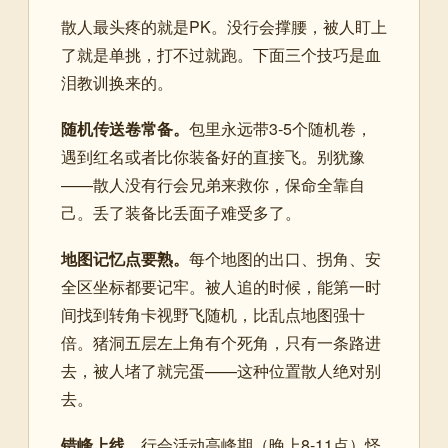
散人最头疼的就是PK。没行会撑腰，被人盯上
了就是单挑，打不过就跑。下面三个技巧是血
泪教训换来的。
随机传送卷常备。
包里永远带3-5个随机卷，
遇到红名或者比你装备好的直接飞。别犹豫
——散人没有行会兄弟来救你，保命全靠自
己。丢了装备比丢面子难受多了。
地图记忆点要熟。
每个地图的出口、拐角、安
全区坐标都要记牢。被人追的时候，能第一时
间找到转角卡视野飞随机，比乱点地图强十
倍。猪洞五层左上角有个死角，只有一条路进
去，被人堵了就完蛋——这种位置散人绝对别
去。
错峰上线。
行会活动高峰期（晚上8-11点）怪