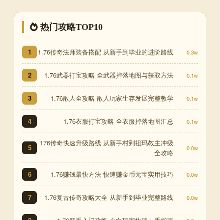
热门攻略TOP10
1.76传奇法师装备搭配 从新手到毕业的进阶路线
1
0.3w
1.76武器打宝攻略 全武器掉落地图与获取方法
2
0.1w
1.76散人全攻略 散人玩家生存发展完整教学
3
0.1w
1.76衣服打宝攻略 全衣服掉落地图汇总
4
0.1w
176传奇快速升级路线 从新手村到祖玛教主冲级
5
0.0w
全攻略
1.76赚钱最快方法 快速赚金币元宝实用技巧
6
0.0w
1.76复古传奇攻略大全 从新手到毕业完整路线
7
0.0w