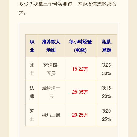
多少？我拿三个号实测过，差距没你想的那么
大。
职
推荐散人
每小时经验
组队
业
地图
(40级)
差距
战
猪洞四-
低25-
18-22万
士
五层
30%
法
蜈蚣洞一
低15-
28-35万
师
层
20%
道
低20-
祖玛三层
20-25万
士
25%