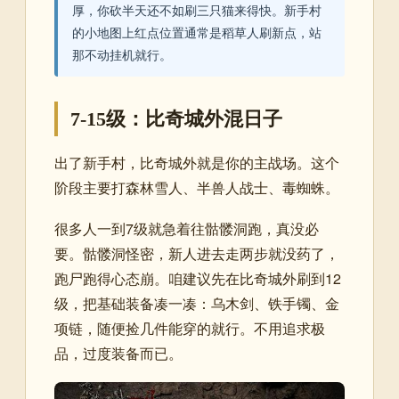
厚，你砍半天还不如刷三只猫来得快。新手村
的小地图上红点位置通常是稻草人刷新点，站
那不动挂机就行。
7-15级：比奇城外混日子
出了新手村，比奇城外就是你的主战场。这个
阶段主要打森林雪人、半兽人战士、毒蜘蛛。
很多人一到7级就急着往骷髅洞跑，真没必
要。骷髅洞怪密，新人进去走两步就没药了，
跑尸跑得心态崩。咱建议先在比奇城外刷到12
级，把基础装备凑一凑：乌木剑、铁手镯、金
项链，随便捡几件能穿的就行。不用追求极
品，过度装备而已。