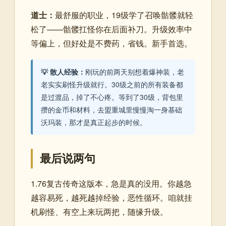
道士：
最舒服的职业，19级学了召唤骷髅就轻
松了——骷髅扛怪你在后面补刀。升级效率中
等偏上，但好处是不费药，省钱。新手首选。
💡 散人经验：
刚玩的前两天别想着爆神装，老
老实实刷怪升级就行。30级之前的所有装备都
是过渡品，掉了不心疼。等到了30级，背包里
攒的金币和材料，去盟重城里慢慢淘一身基础
沃玛装，那才是真正起步的时候。
最后说两句
1.76复古传奇这版本，急是真的没用。你越急
越容易死，越死越掉经验，恶性循环。咱就挂
机刷怪、有空上来玩两把，随缘升级。