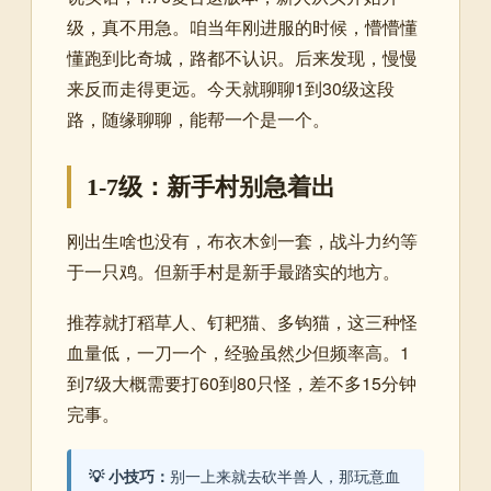
级，真不用急。咱当年刚进服的时候，懵懵懂
懂跑到比奇城，路都不认识。后来发现，慢慢
来反而走得更远。今天就聊聊1到30级这段
路，随缘聊聊，能帮一个是一个。
1-7级：新手村别急着出
刚出生啥也没有，布衣木剑一套，战斗力约等
于一只鸡。但新手村是新手最踏实的地方。
推荐就打稻草人、钉耙猫、多钩猫，这三种怪
血量低，一刀一个，经验虽然少但频率高。1
到7级大概需要打60到80只怪，差不多15分钟
完事。
💡 小技巧：
别一上来就去砍半兽人，那玩意血