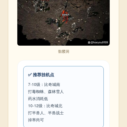
骷髅洞
✅ 推荐挂机点
7-10级：比奇城南
打毒蜘蛛、森林雪人
药水消耗低
10-12级：比奇城北
打半兽人、半兽战士
掉率尚可