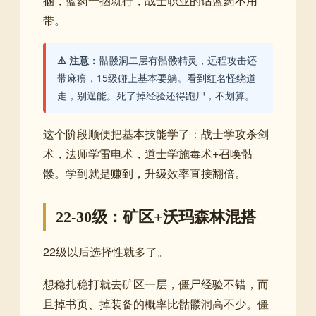
捆，蓝药一捆就行，战士职业的话蓝药不用
带。
⚠️ 注意：
骷髅洞二层有骷髅精灵，远程攻击还
带麻痹，15级碰上基本要躺。看到红名怪绕道
走，别逞能。死了掉经验还得跑尸，不划算。
这个阶段顺便把基本技能学了：战士学攻杀剑
术，法师学雷电术，道士学施毒术+召唤骷
髅。学到就是赚到，升级效率直接翻倍。
22-30级：矿区+沃玛森林混搭
22级以后选择性就多了。
想稳扎稳打就去矿区一层，僵尸经验不错，而
且掉书页、掉装备的概率比骷髅洞高不少。僵