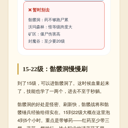
❌ 暂时别去
骷髅洞：药不够跑尸累
沃玛森林：怪等级跨度大
矿区：僵尸伤害高
封魔谷：至少要20级
15-22级：骷髅洞慢慢刷
到了15级，可以进骷髅洞了。这时候血量起来
了，技能也学了一两个，进去不至于秒躺。
骷髅洞的好处是怪密、刷新快，骷髅战将和骷
髅锤兵经验给得实在。15到22级大概在这里泡
4到5个小时。重点是带够药——红药至少带三