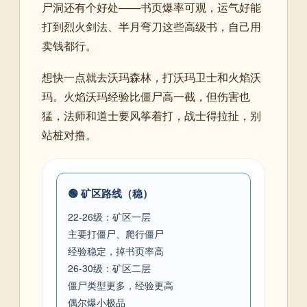
尸洞还有个好处——书页爆率可观，运气好能
打到烈火剑法、半月弯刀这些高级书，自己用
卖钱都行。
想快一点就去沃玛森林，打沃玛卫士和火焰沃
玛。火焰沃玛经验比僵尸高一截，但伤害也
猛，法师和道士要风筝着打，战士得拉扯，别
站桩对撸。
🟢 矿区路线（稳）
22-26级：矿区一层
主要打僵尸、爬行僵尸
经验稳定，掉书页率高
26-30级：矿区二层
僵尸类型更多，经验更高
偶尔爆小极品