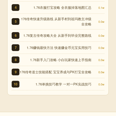
1.76衣服打宝攻略 全衣服掉落地图汇总
4
0.1w
176传奇快速升级路线 从新手村到祖玛教主冲级
5
0.0w
全攻略
1.76复古传奇攻略大全 从新手到毕业完整路线
6
0.0w
1.76赚钱最快方法 快速赚金币元宝实用技巧
7
0.0w
1.76新手入门攻略 小白玩家快速上手指南
8
0.0w
176传奇道士技能搭配 宝宝养成与PK打宝全攻略
9
0.0w
1.76单挑技巧教学 一对一PK实战技巧
10
0.0w