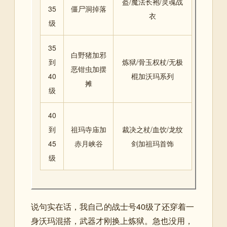
盔/魔法长袍/灵魂战
35
僵尸洞掉落
衣
级
35
白野猪加邪
到
炼狱/骨玉权杖/无极
恶钳虫加摆
40
棍加沃玛系列
摊
级
40
到
祖玛寺庙加
裁决之杖/血饮/龙纹
45
赤月峡谷
剑加祖玛首饰
级
说句实在话，我自己的战士号40级了还穿着一
身沃玛混搭，武器才刚换上炼狱。急也没用，