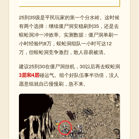
25到35级是平民玩家的第一个分水岭。这时候
有两个选择：继续僵尸洞安稳刷到35，还是去
蜈蚣洞冲一冲效率。实测数据：僵尸洞单刷一
小时经验约8万，蜈蚣洞组队一小时可达12
万，但蜈蚣洞竞争激烈，散人容易被清。
建议25到30在僵尸洞挂机，30以后再去蜈蚣洞
3层和4层
碰运气。组个好队伍事半功倍，没人
愿意组就自己慢慢刷，急不来。