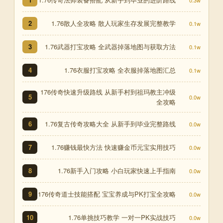
1.76散人全攻略 散人玩家生存发展完整教学
2
0.1w
1.76武器打宝攻略 全武器掉落地图与获取方法
3
0.1w
1.76衣服打宝攻略 全衣服掉落地图汇总
4
0.1w
176传奇快速升级路线 从新手村到祖玛教主冲级
5
0.0w
全攻略
1.76复古传奇攻略大全 从新手到毕业完整路线
6
0.0w
1.76赚钱最快方法 快速赚金币元宝实用技巧
7
0.0w
1.76新手入门攻略 小白玩家快速上手指南
8
0.0w
176传奇道士技能搭配 宝宝养成与PK打宝全攻略
9
0.0w
1.76单挑技巧教学 一对一PK实战技巧
10
0.0w