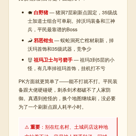
🐗
白野猪
— 猪洞7层刷新点固定，35级战
士加道士组合可单刷。掉沃玛装备和三神
兵，平民最靠谱的Boss
🦂
邪恶钳虫
— 蜈蚣洞死亡棺材刷新，掉
沃玛首饰和35级武器，竞争少
👹
祖玛卫士与弓箭手
— 祖玛3到5层的小
怪，有几率掉祖玛首饰，挂机打不亏
PK方面就更简单了——能不打就不打。平民装
备跟大佬硬碰硬，刺杀剑术都破不了人家防
御。真遇到抢怪的，换个地图继续刷，没必要
为了一个刷新点跟人耗半小时。
⚠️
重要
：别在红名村、土城药店这种地