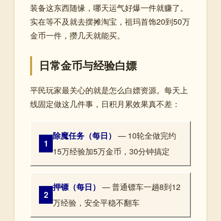
装备这东西随缘，哪天运气好爆一件就赚了。
实在等不及就去摆摊淘宝，祖玛首饰20到50万
金币一件，攒几天就能买。
日常金币与经验白嫖
平民玩家最关心的就是怎么白嫖资源。每天上
线固定做这几件事，日积月累效果真不差：
除魔任务（每日）
— 10轮全做完约
1
15万经验加5万金币，30分钟搞定
押镖（每日）
— 普通镖车一趟8到12
2
万经验，安全平稳不翻车