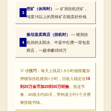
挖矿（休闲时）
— 矿洞挂机挖矿，
3
纯度15以上的黑铁矿石能卖好价钱
捡垃圾卖商店（挂机时）
— 猪洞挂
4
机掉的太阳水、中蓝中红攒一背包卖
商店，一趟净赚3到5万
💡
小技巧
：每天上线花1.5小时做除魔加
押镖加挂机猪洞1小时，日收入稳定在
15
到20万金币加20到30万经验
。按这节
奏，40级大约20天，带狗道士约1个月攒
够技能书钱。