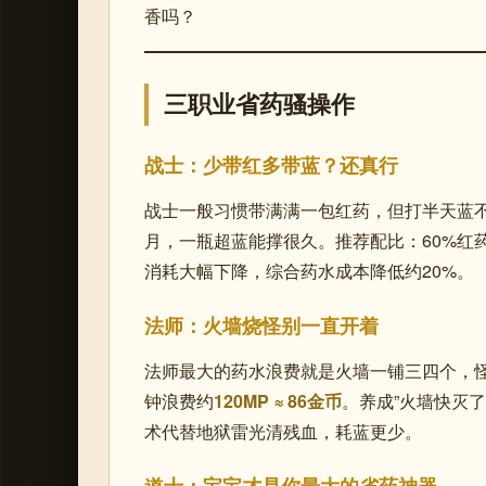
香吗？
三职业省药骚操作
战士：少带红多带蓝？还真行
战士一般习惯带满满一包红药，但打半天蓝
月，一瓶超蓝能撑很久。推荐配比：60%红药 
消耗大幅下降，综合药水成本降低约20%。
法师：火墙烧怪别一直开着
法师最大的药水浪费就是火墙一铺三四个，
钟浪费约
120MP ≈ 86金币
。养成”火墙快灭
术代替地狱雷光清残血，耗蓝更少。