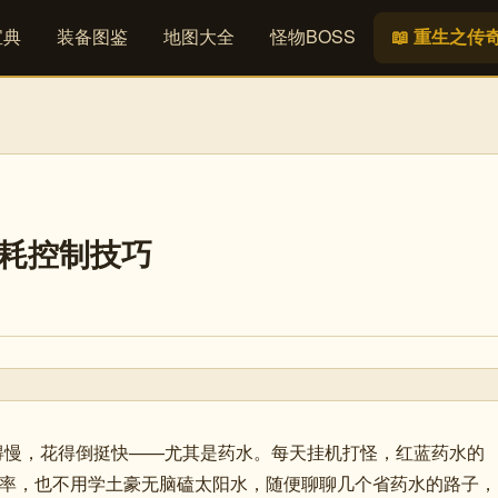
宝典
装备图鉴
地图大全
怪物BOSS
📖 重生之传
消耗控制技巧
攒得慢，花得倒挺快——尤其是药水。每天挂机打怪，红蓝药水的
效率，也不用学土豪无脑磕太阳水，随便聊聊几个省药水的路子，