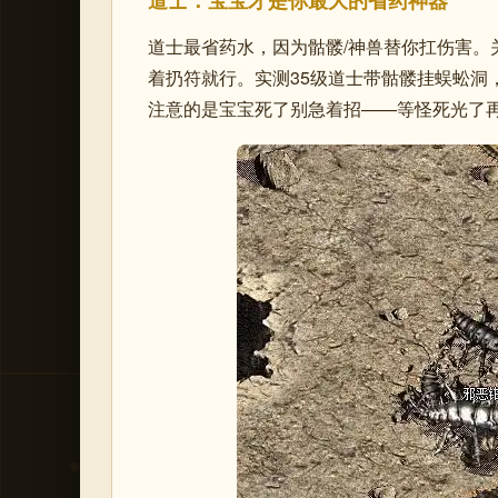
道士：宝宝才是你最大的省药神器
道士最省药水，因为骷髅/神兽替你扛伤害。
着扔符就行。实测35级道士带骷髅挂蜈蚣洞
注意的是宝宝死了别急着招——等怪死光了