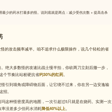
用最少的药水打最多的怪。说到底就是两点：减少受伤次数 + 提高击杀
药
能让怪的攻击频率减半。咱不追求什么极限操作，说几个轻松的省
奏。绝大多数怪的攻速比战士慢半拍，你砍两刀立刻后撤一步，
这个节奏比站桩硬抗省
约30%的红药
。
把怪引到墙角或障碍物后面，让它绕不过来，你在另一边安逸输
这招。
祖玛这种怪密度高的地图，一次引超过5只就是在烧药。实测一次
效率没差多少但药水消耗
降低40%以上
。