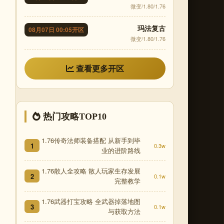
微变/1.80/1.76
玛法复古
08月07日 00:05开区
微变/1.80/1.76
查看更多开区
热门攻略TOP10
1.76传奇法师装备搭配 从新手到毕
1
0.3w
业的进阶路线
1.76散人全攻略 散人玩家生存发展
2
0.1w
完整教学
1.76武器打宝攻略 全武器掉落地图
3
0.1w
与获取方法