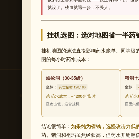
就没了。残血就退一步，不丢人。
挂机选图：选对地图省一半药
挂机地图的选法直接影响药水账单。同等级
图的每小时药水成本：
蜈蚣洞（30-35级）
猪洞七
坐标：
坐标：
死亡棺材 120,180
💰 药水成本：~4200金币/时
💰 药
怪攻击低，适合挂机
怪密集
结论很简单：
如果纯为省钱，选怪攻击力低
药。猪洞和祖玛虽然经验高，但药水开销翻