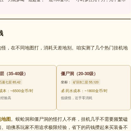
钱
的怪，在不同地图打，消耗天差地别。咱实测了几个热门挂机地
层（35-40级）
僵尸洞（20-30级）
坐标：
石墓七层 85,42
矿区B二层 55,120
水成本：~6500金币/时
💰 药水成本：~1800金币/时
但经验高
低级怪，近乎零消耗
的地图
。蜈蚣洞和僵尸洞的怪打人不疼，挂机几乎不需要频繁磕
倍。咱佛系玩家不用追求极限经验，省下的药钱攒起来买装备不