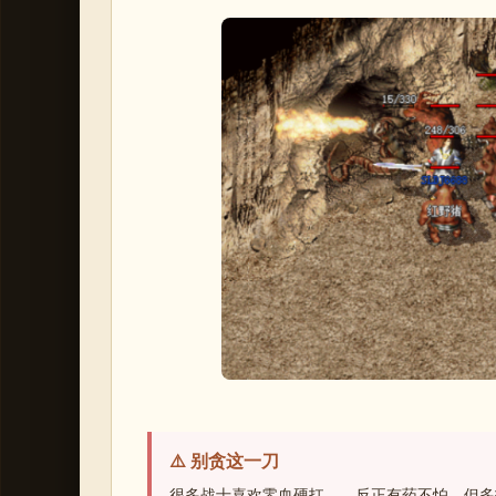
⚠️ 别贪这一刀
很多战士喜欢零血硬扛——反正有药不怕。但多