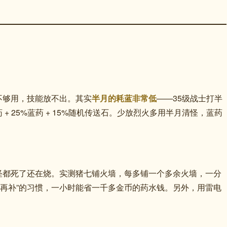
不够用，技能放不出。其实
半月的耗蓝非常低
——35级战士打半
+ 25%蓝药 + 15%随机传送石。少放烈火多用半月清怪，蓝药
怪都死了还在烧。实测猪七铺火墙，每多铺一个多余火墙，一分
了再补”的习惯，一小时能省一千多金币的药水钱。另外，用雷电