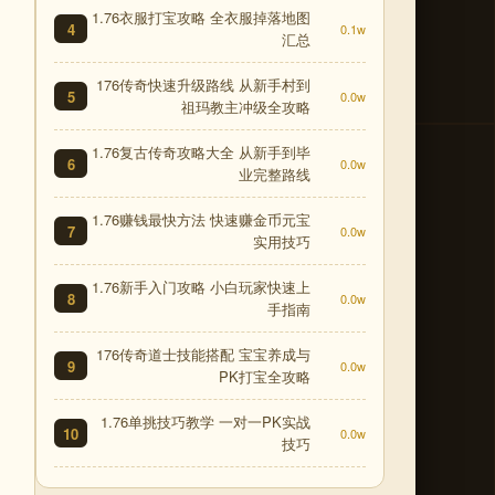
1.76衣服打宝攻略 全衣服掉落地图
4
0.1w
汇总
176传奇快速升级路线 从新手村到
5
0.0w
祖玛教主冲级全攻略
1.76复古传奇攻略大全 从新手到毕
6
0.0w
业完整路线
1.76赚钱最快方法 快速赚金币元宝
7
0.0w
实用技巧
1.76新手入门攻略 小白玩家快速上
8
0.0w
手指南
176传奇道士技能搭配 宝宝养成与
9
0.0w
PK打宝全攻略
1.76单挑技巧教学 一对一PK实战
10
0.0w
技巧