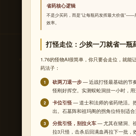
省药核心逻辑
不是少买药，而是”让每瓶药发挥最大价值”——
效率。
打怪走位：少挨一刀就省一瓶
1.76的怪物AI很简单，你只要会走位，就
药法子：
砍两刀退一步
— 近战打怪最基础的节
1
怪刚好挥空。实测蜈蚣洞挂一小时，用
卡位引怪
— 道士和法师的省药绝活。
2
出。石墓阵和祖玛阁的拐角位特别适合
分批引怪，别拉火车
— 尤其在猪洞、
3
拉3只怪，击杀后回满血再拉下一批，