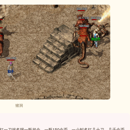
猪洞
扛一刀就多喝一瓶超金，一瓶150金币。一小时多扛几十刀，几千金币