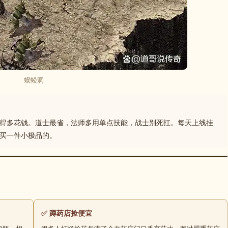
蜈蚣洞
得多花钱。道士最省，法师多用单点技能，战士别死扛。每天上线挂
买一件小极品的。
✅ 蹲药店捡便宜