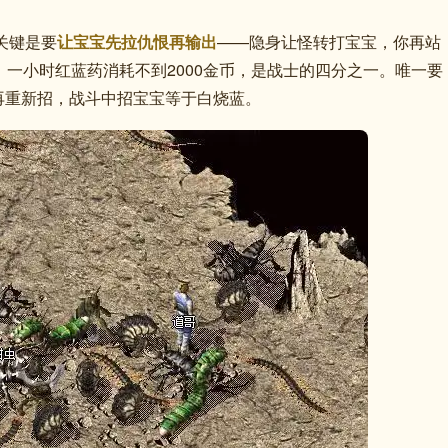
关键是要
让宝宝先拉仇恨再输出
——隐身让怪转打宝宝，你再站
，一小时红蓝药消耗不到2000金币，是战士的四分之一。唯一要
再重新招，战斗中招宝宝等于白烧蓝。