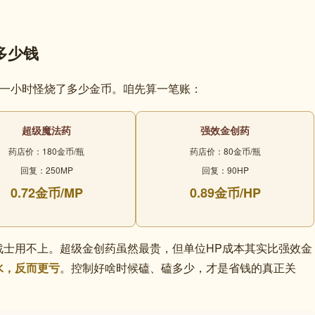
多少钱
刷一小时怪烧了多少金币。咱先算一笔账：
超级魔法药
强效金创药
药店价：180金币/瓶
药店价：80金币/瓶
回复：250MP
回复：90HP
0.72金币/MP
0.89金币/HP
战士用不上。超级金创药虽然最贵，但单位HP成本其实比强效金
水，反而更亏
。控制好啥时候磕、磕多少，才是省钱的真正关