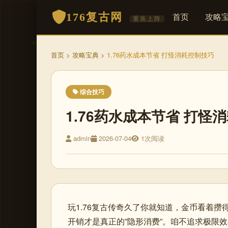
176复古网
首页
攻略
重装上阵
首页
>
攻略宝典
>
1.76药水成本节省 打怪消耗控制技巧
综合技巧
1.76药水成本节省 打怪
admin
2026-07-04
1次阅读
玩1.76复古传奇久了你就知道，金币看着
开销才是真正的”隐形消费”。咱不追求极限