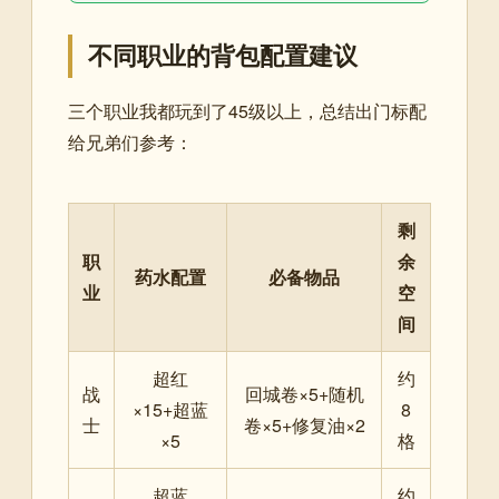
不同职业的背包配置建议
三个职业我都玩到了45级以上，总结出门标配
给兄弟们参考：
剩
职
余
药水配置
必备物品
业
空
间
超红
约
战
回城卷×5+随机
×15+超蓝
8
士
卷×5+修复油×2
×5
格
超蓝
约