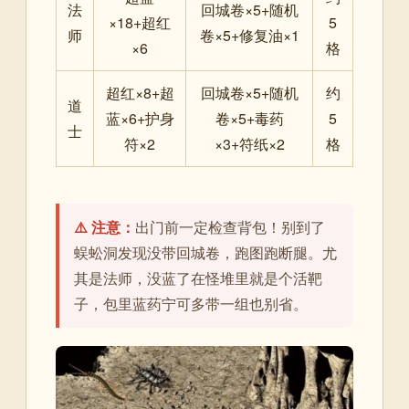
法
回城卷×5+随机
×18+超红
5
师
卷×5+修复油×1
×6
格
超红×8+超
回城卷×5+随机
约
道
蓝×6+护身
卷×5+毒药
5
士
符×2
×3+符纸×2
格
⚠️ 注意：
出门前一定检查背包！别到了
蜈蚣洞发现没带回城卷，跑图跑断腿。尤
其是法师，没蓝了在怪堆里就是个活靶
子，包里蓝药宁可多带一组也别省。