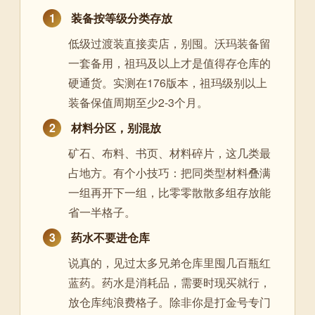
1
装备按等级分类存放
低级过渡装直接卖店，别囤。沃玛装备留
一套备用，祖玛及以上才是值得存仓库的
硬通货。实测在176版本，祖玛级别以上
装备保值周期至少2-3个月。
2
材料分区，别混放
矿石、布料、书页、材料碎片，这几类最
占地方。有个小技巧：把同类型材料叠满
一组再开下一组，比零零散散多组存放能
省一半格子。
3
药水不要进仓库
说真的，见过太多兄弟仓库里囤几百瓶红
蓝药。药水是消耗品，需要时现买就行，
放仓库纯浪费格子。除非你是打金号专门