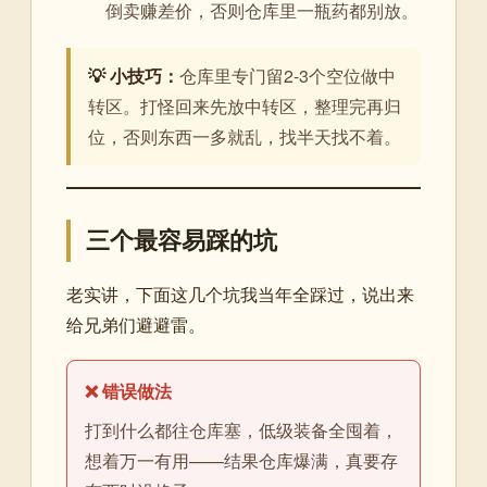
倒卖赚差价，否则仓库里一瓶药都别放。
💡 小技巧：
仓库里专门留2-3个空位做中
转区。打怪回来先放中转区，整理完再归
位，否则东西一多就乱，找半天找不着。
三个最容易踩的坑
老实讲，下面这几个坑我当年全踩过，说出来
给兄弟们避避雷。
❌ 错误做法
打到什么都往仓库塞，低级装备全囤着，
想着万一有用——结果仓库爆满，真要存