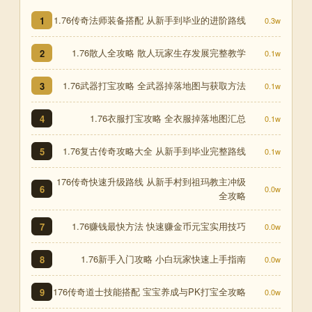
1.76传奇法师装备搭配 从新手到毕业的进阶路线
1
0.3w
1.76散人全攻略 散人玩家生存发展完整教学
2
0.1w
1.76武器打宝攻略 全武器掉落地图与获取方法
3
0.1w
1.76衣服打宝攻略 全衣服掉落地图汇总
4
0.1w
1.76复古传奇攻略大全 从新手到毕业完整路线
5
0.1w
176传奇快速升级路线 从新手村到祖玛教主冲级
6
0.0w
全攻略
1.76赚钱最快方法 快速赚金币元宝实用技巧
7
0.0w
1.76新手入门攻略 小白玩家快速上手指南
8
0.0w
176传奇道士技能搭配 宝宝养成与PK打宝全攻略
9
0.0w