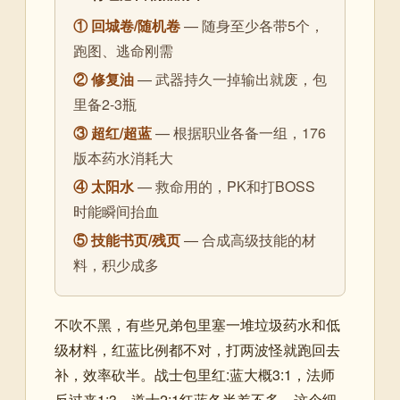
① 回城卷/随机卷
— 随身至少各带5个，
跑图、逃命刚需
② 修复油
— 武器持久一掉输出就废，包
里备2-3瓶
③ 超红/超蓝
— 根据职业各备一组，176
版本药水消耗大
④ 太阳水
— 救命用的，PK和打BOSS
时能瞬间抬血
⑤ 技能书页/残页
— 合成高级技能的材
料，积少成多
不吹不黑，有些兄弟包里塞一堆垃圾药水和低
级材料，红蓝比例都不对，打两波怪就跑回去
补，效率砍半。战士包里红:蓝大概3:1，法师
反过来1:3，道士2:1红蓝各半差不多。这个细