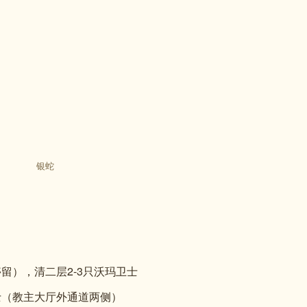
银蛇
留），清二层2-3只沃玛卫士
士（教主大厅外通道两侧）