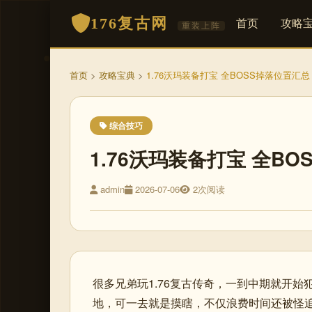
176复古网
首页
攻略
重装上阵
首页
>
攻略宝典
>
1.76沃玛装备打宝 全BOSS掉落位置汇总
综合技巧
1.76沃玛装备打宝 全B
admin
2026-07-06
2次阅读
很多兄弟玩1.76复古传奇，一到中期就开
地，可一去就是摸瞎，不仅浪费时间还被怪