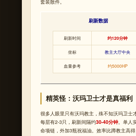
套装散件。
刷新数据
刷新时间
约120分钟
坐标
教主大厅中央
血量参考
约5000HP
精英怪：沃玛卫士才是真福利
很多人眼里只有沃玛教主，殊不知沃玛卫士
每层有2-3只，刷新间隔约
30-40分钟
。单人
命项链，外加3瓶祝福油。效率比蹲教主高