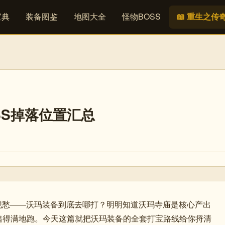
宝典
装备图鉴
地图大全
怪物BOSS
📖 重生之传
OSS掉落位置汇总
始犯愁——沃玛装备到底去哪打？明明知道沃玛寺庙是核心产出
追得满地跑。今天这篇就把沃玛装备的全套打宝路线给你捋清