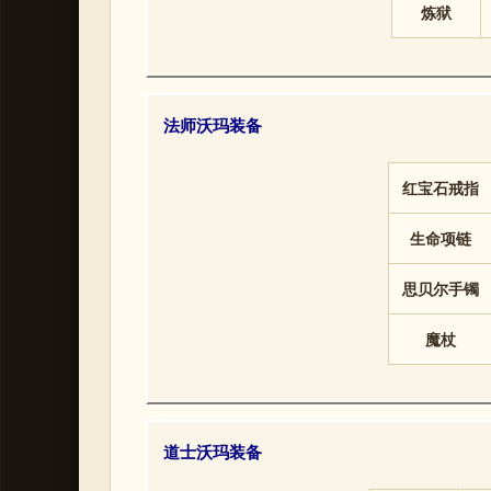
炼狱
法师沃玛装备
红宝石戒指
生命项链
思贝尔手镯
魔杖
道士沃玛装备