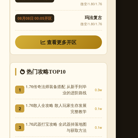
微变/1.80/1.76
玛法复古
08月08日 00:05开区
微变/1.80/1.76
查看更多开区
热门攻略TOP10
1.76传奇法师装备搭配 从新手到毕
1
0.3w
业的进阶路线
1.76散人全攻略 散人玩家生存发展
2
0.1w
完整教学
1.76武器打宝攻略 全武器掉落地图
3
0.1w
与获取方法