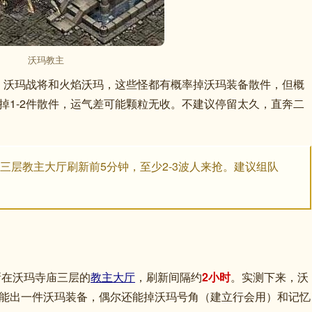
沃玛教主
、沃玛战将和火焰沃玛，这些怪都有概率掉沃玛装备散件，但概
掉1-2件散件，运气差可能颗粒无收。不建议停留太久，直奔二
三层教主大厅刷新前5分钟，至少2-3波人来抢。建议组队
新在沃玛寺庙三层的
教主大厅
，刷新间隔约
2小时
。实测下来，沃
杀能出一件沃玛装备，偶尔还能掉沃玛号角（建立行会用）和记忆