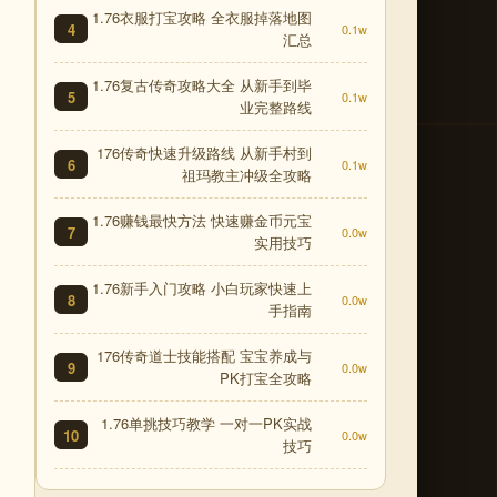
1.76衣服打宝攻略 全衣服掉落地图
4
0.1w
汇总
1.76复古传奇攻略大全 从新手到毕
5
0.1w
业完整路线
176传奇快速升级路线 从新手村到
6
0.1w
祖玛教主冲级全攻略
1.76赚钱最快方法 快速赚金币元宝
7
0.0w
实用技巧
1.76新手入门攻略 小白玩家快速上
8
0.0w
手指南
176传奇道士技能搭配 宝宝养成与
9
0.0w
PK打宝全攻略
1.76单挑技巧教学 一对一PK实战
10
0.0w
技巧