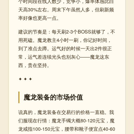
个时间段在线人数少，竞争小，爆率体感比白
天高30%左右。周末下午虽然人多，但刷新频
率好像也更高一点。
建议的节奏是：每天刷2-3个BOSS就够了，不
用死磕。魔龙教主4小时一刷，你记好时间，
到了准点去蹲。运气好的时候一天出2件很正
常，运气差连续光头也别灰心——魔龙这东
西，贵在坚持。
✦ ✦ ✦
魔龙装备的市场价值
说真的，魔龙装备在交易行的价格一直稳。我
们服现在行情：魔龙手镯大概80-120元宝，魔
龙戒指100-150元宝，腰带和靴子便宜点40-60