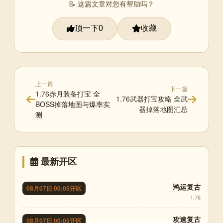
📝 这篇文章对您有帮助吗？
顶一下
收藏
0
上一篇
下一篇
1.76赤月装备打宝 全
1.76武器打宝攻略 全武
BOSS掉落地图与爆率实
器掉落地图汇总
测
最新开区
鸿运复古
08月07日 00:05开区
1.76
攻速复古
08月07日 00:05开区