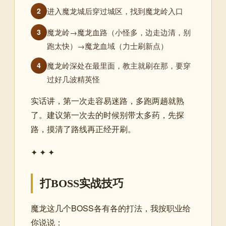
进入魔龙城后穿过城区，找到魔龙岭入口
2
魔龙岭→魔龙血路（小怪多，边走边清，别
3
跑太快）→魔龙血域（力士刷新点）
魔龙岭深处在最里面，教主就刷在那，要穿
4
过好几波精英怪
实话讲，第一次走容易迷路，多跑两趟就熟
了。建议第一次去的时候别带太多药，先探
路，摸清了路线再正经开刷。
✦ ✦ ✦
打BOSS实战技巧
魔龙这几个BOSS各有各的打法，我按职业给
你说说：