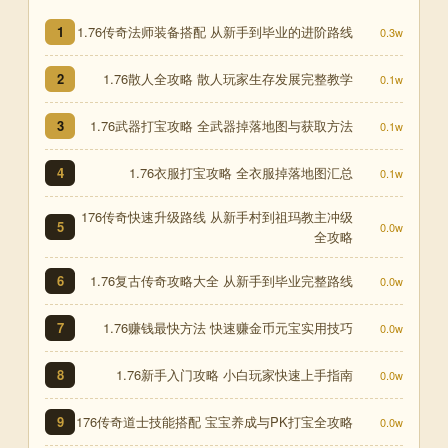
1.76传奇法师装备搭配 从新手到毕业的进阶路线
1
0.3w
1.76散人全攻略 散人玩家生存发展完整教学
2
0.1w
1.76武器打宝攻略 全武器掉落地图与获取方法
3
0.1w
1.76衣服打宝攻略 全衣服掉落地图汇总
4
0.1w
176传奇快速升级路线 从新手村到祖玛教主冲级
5
0.0w
全攻略
1.76复古传奇攻略大全 从新手到毕业完整路线
6
0.0w
1.76赚钱最快方法 快速赚金币元宝实用技巧
7
0.0w
1.76新手入门攻略 小白玩家快速上手指南
8
0.0w
176传奇道士技能搭配 宝宝养成与PK打宝全攻略
9
0.0w