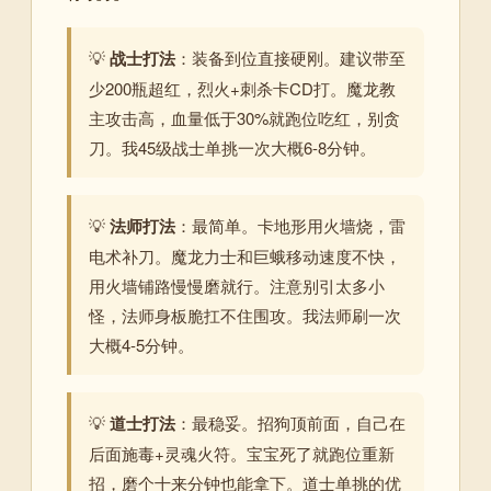
💡
战士打法
：装备到位直接硬刚。建议带至
少200瓶超红，烈火+刺杀卡CD打。魔龙教
主攻击高，血量低于30%就跑位吃红，别贪
刀。我45级战士单挑一次大概6-8分钟。
💡
法师打法
：最简单。卡地形用火墙烧，雷
电术补刀。魔龙力士和巨蛾移动速度不快，
用火墙铺路慢慢磨就行。注意别引太多小
怪，法师身板脆扛不住围攻。我法师刷一次
大概4-5分钟。
💡
道士打法
：最稳妥。招狗顶前面，自己在
后面施毒+灵魂火符。宝宝死了就跑位重新
招，磨个十来分钟也能拿下。道士单挑的优