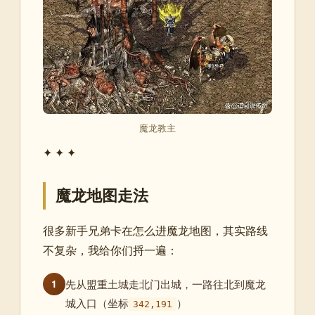
魔龙教主
✦ ✦ ✦
魔龙地图走法
很多新手兄弟卡在怎么进魔龙地图，其实路线
不复杂，我给你们捋一遍：
先从盟重土城走北门出城，一路往北到魔龙
1
城入口（坐标
）
342,191