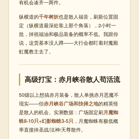
有机会凑齐一两件。
纵横道的
千年树妖
也是散人福音，刷新位置固
定（纵横道最深处靠上那个角落），2小时一
批，掉祝福油和极品装备的概率不低。我跟你
说，这货基本没人蹲——大行会都盯着封魔殿
虹魔教主去了。
高级打宝：赤月峡谷散人苟活流
50级以上想搞赤月装备，散人单挑赤月恶魔不
现实——但
赤月峡谷广场和抉择之地
的精英怪
是散人的机会。实测数据：广场固定刷
月魔蜘
蛛8-10只+幻影蜘蛛3-5只
，月魔蜘蛛有极低概
率直接掉圣战/法神/天尊散件。