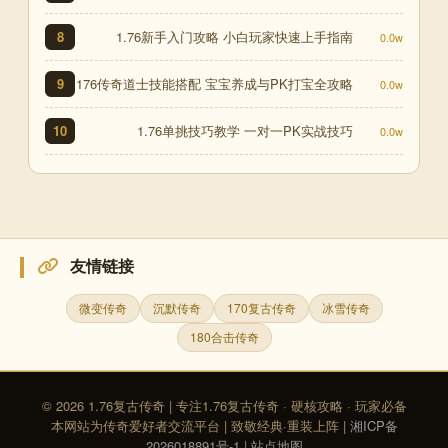
1.76新手入门攻略 小白玩家快速上手指南
8
0.0w
176传奇道士技能搭配 宝宝养成与PK打宝全攻略
9
0.0w
1.76单挑技巧教学 一对一PK实战技巧
10
0.0w
友情链接
微变传奇
沉默传奇
170复古传奇
冰雪传奇
180合击传奇
© 2026 1.76复古传奇 | 专注1.76复古传奇 · 硬核攻略 · 玩家必备
本网站为传奇爱好者交流平台 | 致敬经典·重装上阵 |
湘ICP备
2026018891号-1
|
站点地图