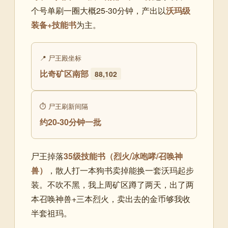
个号单刷一圈大概25-30分钟，产出以
沃玛级
装备+技能书
为主。
📍 尸王殿坐标
比奇矿区南部
88,102
⏱ 尸王刷新间隔
约20-30分钟一批
尸王掉落
35级技能书（烈火/冰咆哮/召唤神
兽）
，散人打一本狗书卖掉能换一套沃玛起步
装。不吹不黑，我上周矿区蹲了两天，出了两
本召唤神兽+三本烈火，卖出去的金币够我收
半套祖玛。