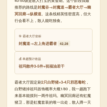
40-50级是散人打宝的黄金期。这个阶段我最
推荐的路线是
封魔谷→封魔道→霸者大厅→幽
冥回廊→纵横道
。这条线精英怪密度高，但大
行会看不上，散人能吃独食。
🎯 霸者大厅坐标
封魔道→左上角进霸者
42,28
💰 单趟预计收益
祖玛散件3-5件+祝福油若干
霸者大厅固定刷
2只白野猪+3-4只邪恶毒蛇
，
白野猪掉祖玛首饰概率大概1/80，我一趟跑下
来基本能摸到一两件祖玛。幽冥回廊还有虹魔
猪卫，那是虹魔套装的唯一出处，散人蹲一天