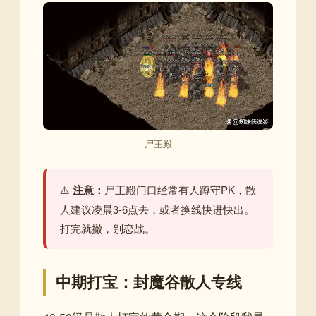
尸王殿
⚠️
注意：
尸王殿门口经常有人蹲守PK，散
人建议凌晨3-6点去，或者换线快进快出。
打完就撤，别恋战。
中期打宝：封魔谷散人专线