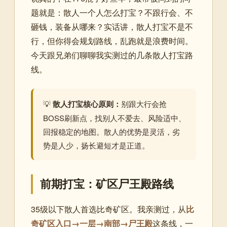
题就是：散人一个人怎么打宝？不跟行会、不
砸钱，装备从哪来？实话讲，散人打宝不是不
行，但你得会规划路线，乱跑就是浪费时间。
今天跟兄弟们聊聊我实测过的几条散人打宝路
线。
💡
散人打宝核心原则：
别跟大行会抢
BOSS刷新点，找别人不爱去、风险适中、
回报稳定的地图。散人的优势是灵活，劣
势是人少，扬长避短才是正道。
前期打宝：矿区尸王殿路线
35级以下散人首选比奇矿区。我亲测过，从
比
奇矿区入口→一层→南部→尸王殿
这条线，一