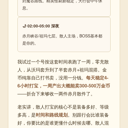
封魔谷路线。精英怪刷新稳定，大行会中午休
息。
🌙 02:00-05:00 深夜
赤月峡谷/祖玛七层。散人主场，BOSS基本都
是你的。
我试过一个号按这套时间表跑了一周，零充散
人，从沃玛套升到了半套赤月+祖玛混搭。金
币纯靠自己打书卖，没用一分钱。
每天稳定4-
6小时打宝，一周产出大概能卖300-500万金币
——折合下来够收一两件赤月散件了。
老实讲，散人打宝的核心不是装备多好、等级
多高，是
时间和路线规划
。别跟行会比谁装备
好，你要比的是谁更懂什么时候去哪。散人混