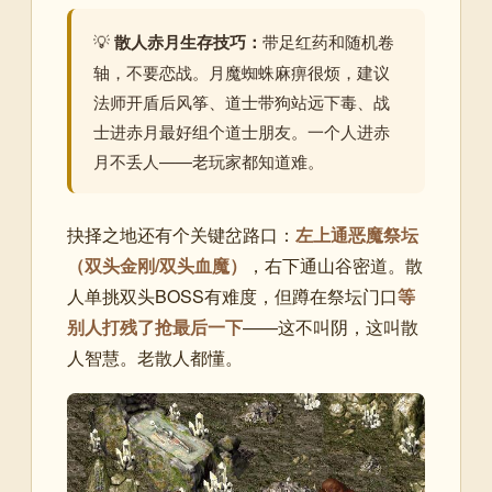
💡
散人赤月生存技巧：
带足红药和随机卷
轴，不要恋战。月魔蜘蛛麻痹很烦，建议
法师开盾后风筝、道士带狗站远下毒、战
士进赤月最好组个道士朋友。一个人进赤
月不丢人——老玩家都知道难。
抉择之地还有个关键岔路口：
左上通恶魔祭坛
（双头金刚/双头血魔）
，右下通山谷密道。散
人单挑双头BOSS有难度，但蹲在祭坛门口
等
别人打残了抢最后一下
——这不叫阴，这叫散
人智慧。老散人都懂。