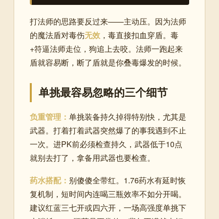
打法师的思路要反过来——主动压。因为法师
的魔法盾对毒伤
无效
，毒直接扣血穿盾。毒
+符逼法师走位，狗追上去咬。法师一跑起来
盾就容易断，断了盾就是你叠毒爆发的时候。
单挑最容易忽略的三个细节
负重管理：
单挑装备持久掉得特别快，尤其是
武器。打着打着武器突然爆了的事我遇到不止
一次。进PK前必须检查持久，武器低于10点
就别去打了，拿备用武器也要检查。
药水搭配：
别傻傻全带红。1.76药水有延时恢
复机制，短时间内连喝三瓶效率不如分开喝。
建议红蓝三七开或四六开，一场高强度单挑下