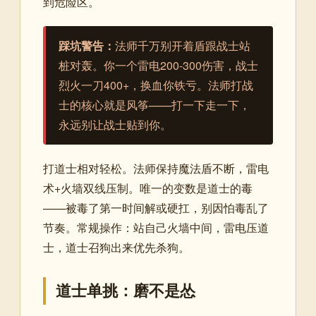
到危险区。
踩坑警告：
法师千万别开着盾跟战士站
桩对轰。你一个雷电200-300伤害，战士
烈火一刀400+，换血你铁亏。法师打战
士的核心就是风筝——打一下走一下，
永远别让战士贴到你。
打道士相对轻松。法师保持魔法盾不断，雷电
术+火墙双线压制。唯一的变数是道士的毒
——被毒了第一时间解或硬扛，别因怕毒乱了
节奏。常规操作：站自己火墙中间，雷电压道
士，道士召狗出来优先杀狗。
道士单挑：磨不是怂