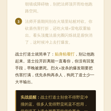
朝墙或障碍物，别把法师顶开而给他跑
路空间。
法师开盾期间别在火墙里站桩对砍。你
3
砍盾伤害打折，还吃火墙+雷电双重输
出。看头顶魔法盾光圈闪烁就是盾快消
了，这时候冲上去打爆发。
战士打道士就简单了：
贴身粘着打
，别让他跑
起来。道士拉开距离能一直毒你，你没有回复
手段，早晚被磨死。烈火+攻杀的爆发期要把
伤害打满，优先杀狗再杀人，狗死了道士少一
大半输出。
实战提醒：
战士打道士别舍不得野蛮冲
撞的蓝。很多人觉得野蛮耗蓝不想用，
但你追不上道士被毒死的代价更大。一