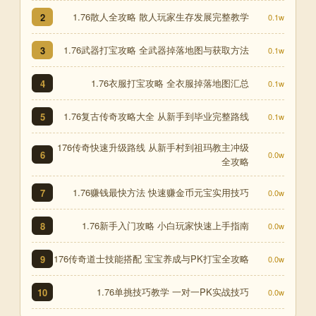
1.76散人全攻略 散人玩家生存发展完整教学
2
0.1w
1.76武器打宝攻略 全武器掉落地图与获取方法
3
0.1w
1.76衣服打宝攻略 全衣服掉落地图汇总
4
0.1w
1.76复古传奇攻略大全 从新手到毕业完整路线
5
0.1w
176传奇快速升级路线 从新手村到祖玛教主冲级
6
0.0w
全攻略
1.76赚钱最快方法 快速赚金币元宝实用技巧
7
0.0w
1.76新手入门攻略 小白玩家快速上手指南
8
0.0w
176传奇道士技能搭配 宝宝养成与PK打宝全攻略
9
0.0w
1.76单挑技巧教学 一对一PK实战技巧
10
0.0w