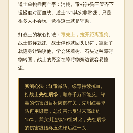
道士单挑靠两个字：消耗。毒+符+狗三管齐下
慢慢磨对面血线。道士1v1其实非常强，只是
很多人不会玩，觉得道士就是辅助。
打战士的核心打法：
毒先上，拉开距离遛狗
。
战士追你就跑，战士停你就回头扔符，靠近了
就隐身让狗咬他。学会绕着树、石头这种障碍
物转圈，战士的野蛮在障碍物旁边很容易撞
歪。
实测心法：
红毒减防、绿毒持续掉血。
打战士
先红后绿
，顺序千万不能反。绿
毒的伤害跟目标防御有关，先用红毒降
防再用绿毒，总伤害比反过来高出约
15%。我实测连续10组对比，先红后绿
的伤害线始终压先绿后红一头。