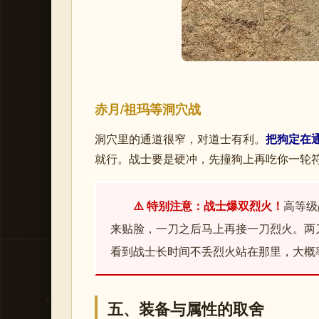
赤月/祖玛等洞穴战
洞穴里的通道很窄，对道士有利。
把狗定在
就行。战士要是硬冲，先撞狗上再吃你一轮
⚠️ 特别注意：战士爆双烈火！
高等级
来贴脸，一刀之后马上再接一刀烈火。两
看到战士长时间不丢烈火站在那里，大概
五、装备与属性的取舍