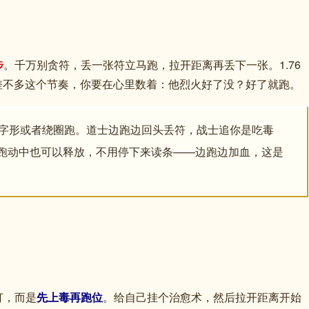
步
。千万别贪符，丢一张符立马跑，拉开距离再丢下一张。1.76
也差不多这个节奏，你要在心里数着：他烈火好了没？好了就跑。
Z”字形或者绕圈跑。道士边跑边回头丢符，战士追你是吃毒
跑动中也可以释放，不用停下来读条——边跑边加血，这是
打，而是
先上毒再跑位
。给自己挂个治愈术，然后拉开距离开始