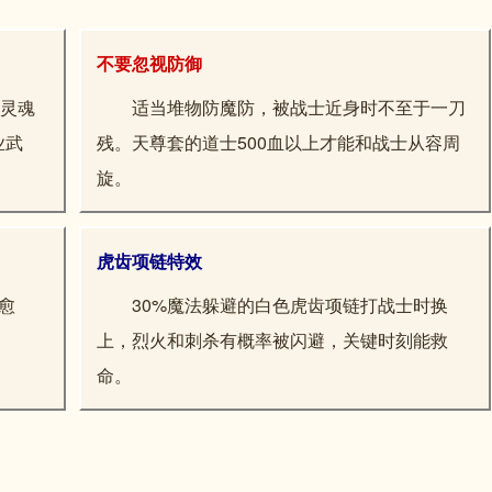
不要忽视防御
。灵魂
适当堆物防魔防，被战士近身时不至于一刀
业武
残。天尊套的道士500血以上才能和战士从容周
旋。
虎齿项链特效
愈
30%魔法躲避的白色虎齿项链打战士时换
。
上，烈火和刺杀有概率被闪避，关键时刻能救
命。