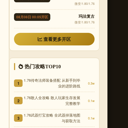
微变/1.80/1.76
玛法复古
08月08日 00:05开区
微变/1.80/1.76
查看更多开区
热门攻略TOP10
1.76传奇法师装备搭配 从新手到毕
1
0.3w
业的进阶路线
1.76散人全攻略 散人玩家生存发展
2
0.1w
完整教学
1.76武器打宝攻略 全武器掉落地图
3
0.1w
与获取方法