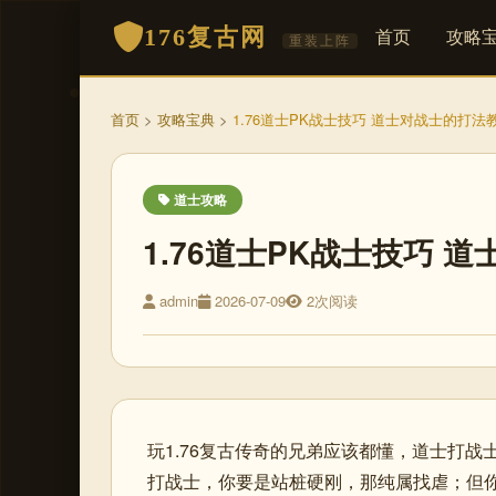
176复古网
首页
攻略
重装上阵
首页
>
攻略宝典
>
1.76道士PK战士技巧 道士对战士的打法
道士攻略
1.76道士PK战士技巧 
admin
2026-07-09
2次阅读
玩1.76复古传奇的兄弟应该都懂，道士打战
打战士，你要是站桩硬刚，那纯属找虐；但