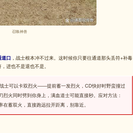
召唤神兽
通道口
，战士根本冲不过来。这时候你只要往通道那头丢符+补毒
符，进也不是退也不是。
战士可以卡双烈火——提前蓄一发烈火，CD快好时野蛮撞过
刀烈火同时劈到你身上，满血道士可能直接秒。应对方法：
率在蓄双火，直接跑远拉开距离，别靠近。