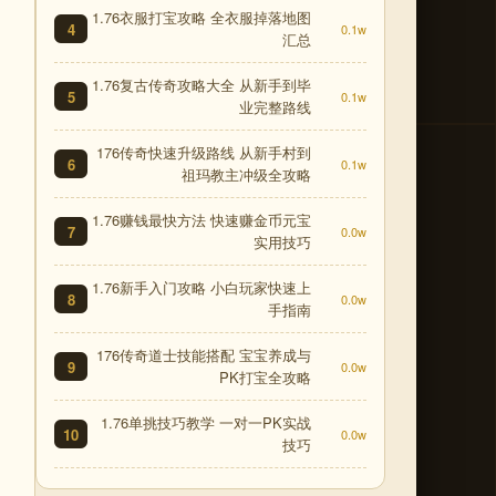
1.76衣服打宝攻略 全衣服掉落地图
4
0.1w
汇总
1.76复古传奇攻略大全 从新手到毕
5
0.1w
业完整路线
176传奇快速升级路线 从新手村到
6
0.1w
祖玛教主冲级全攻略
1.76赚钱最快方法 快速赚金币元宝
7
0.0w
实用技巧
1.76新手入门攻略 小白玩家快速上
8
0.0w
手指南
176传奇道士技能搭配 宝宝养成与
9
0.0w
PK打宝全攻略
1.76单挑技巧教学 一对一PK实战
10
0.0w
技巧