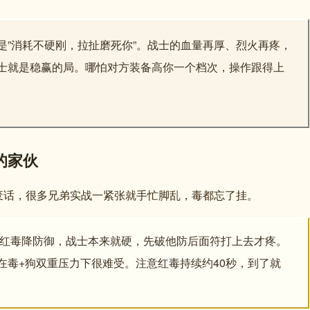
是”消耗不硬刚，拉扯磨死你”。战士的血量再厚、烈火再疼，
士就是稳赢的局。哪怕对方装备高你一个档次，操作跟得上
的家伙
废话，很多兄弟实战一紧张就手忙脚乱，毒都忘了挂。
红毒降防御，战士本来就硬，先破他防后面符打上去才疼。
在毒+狗双重压力下很难受。注意红毒持续约40秒，到了就