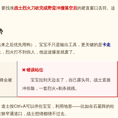
，要找准
战士烈火刀砍完或野蛮冲撞落空后
的硬直窗口丢符。这
势
兽出来之后优先用狗）。宝宝不只是输出工具，更关键的是
卡走
上，烈火打不到你人，他这波爆发就废了。
❌ 错误站位
冲锋会被
宝宝拉到天边去了，自己露头符。战士直接
冲你脸，一套烈火+刺杀就残。
。道士按Ctrl+A可以停住宝宝，利用地形——比如在石墓阵的柱
在狭窄通道口，战士想绕都绕不过去。