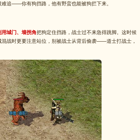
很难追——你有狗挡路，他有野蛮也能被狗拦下来。
利用城门、墙拐角
把狗定住挡路，战士过不来急得跳脚。这时候
城混战时更要注意站位，别被战士从背后偷袭——道士打战士，