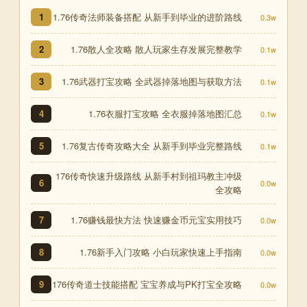
1.76传奇法师装备搭配 从新手到毕业的进阶路线
1
0.3w
1.76散人全攻略 散人玩家生存发展完整教学
2
0.1w
1.76武器打宝攻略 全武器掉落地图与获取方法
3
0.1w
1.76衣服打宝攻略 全衣服掉落地图汇总
4
0.1w
1.76复古传奇攻略大全 从新手到毕业完整路线
5
0.1w
176传奇快速升级路线 从新手村到祖玛教主冲级
6
0.0w
全攻略
1.76赚钱最快方法 快速赚金币元宝实用技巧
7
0.0w
1.76新手入门攻略 小白玩家快速上手指南
8
0.0w
176传奇道士技能搭配 宝宝养成与PK打宝全攻略
9
0.0w