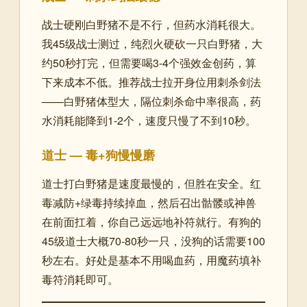
战士硬刚白野猪不是不行，但药水消耗很大。
我45级战士测过，纯烈火硬砍一只白野猪，大
约50秒打完，但需要喝3-4个强效金创药，算
下来成本不低。推荐战士拉开身位用刺杀剑法
——白野猪体型大，隔位刺杀命中率很高，药
水消耗能降到1-2个，速度只慢了不到10秒。
道士 — 毒+狗慢慢磨
道士打白野猪是速度最慢的，但胜在安全。红
毒减防+绿毒持续掉血，然后召出骷髅或神兽
在前面扛着，你自己远远地补符就行。有狗的
45级道士大概70-80秒一只，没狗的话需要100
秒左右。好处是基本不用喝血药，用魔药填补
毒符消耗即可。