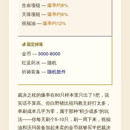
生命项链 —
爆率约8%
天珠项链 —
爆率约6%
祝福油 —
爆率约12%
💰 固定掉落
金币 —
3000-8000
红蓝药水 — 随机
祈祷装备 —
随机散件
裁决之杖的爆率在80只样本里只出了1把，说
实话不算高。但白野猪比祖玛教主好打太多，
单刷成本几乎为零，属于那种”积少成多”的玩
法——你每天刷个5-10只，刷一周下来，祝福
油和沃玛装备加起来卖的金币就够买半把裁决