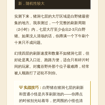
新，随机性较大
实测下来，猪洞七层的大厅区域是白野猪最密
集的地方。我亲测过，一个完整的刷新周期
（2小时）内，七层大厅至少会出2-3只白野
猪。如果没人清场的话，你蹲满一个下午刷个
十来只不成问题。
幻境四层的刷新速度和数量不如猪洞七层，但
好处是离入口近、跑路方便，适合只有碎片时
间的玩家。封魔谷野外那个位子最难蹲，经常
被人顺路打了还轮不到你。
💡 实战技巧：
白野猪在猪洞七层的刷新
和普通小怪是共享刷新池的——你蹲点
的时候别光站着等，把周围的小怪也清