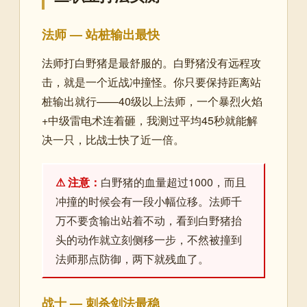
法师 — 站桩输出最快
法师打白野猪是最舒服的。白野猪没有远程攻
击，就是一个近战冲撞怪。你只要保持距离站
桩输出就行——40级以上法师，一个暴烈火焰
+中级雷电术连着砸，我测过平均45秒就能解
决一只，比战士快了近一倍。
⚠ 注意：
白野猪的血量超过1000，而且
冲撞的时候会有一段小幅位移。法师千
万不要贪输出站着不动，看到白野猪抬
头的动作就立刻侧移一步，不然被撞到
法师那点防御，两下就残血了。
战士 — 刺杀剑法最稳