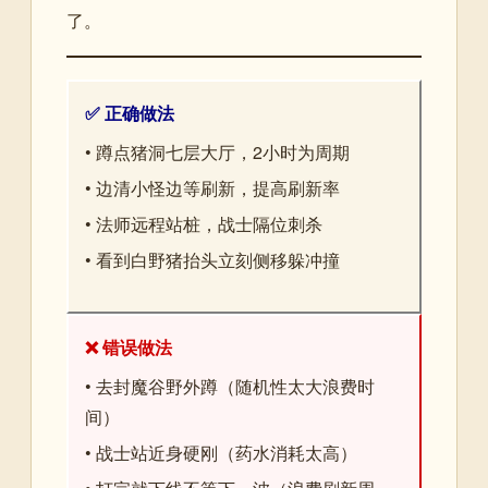
了。
✅ 正确做法
• 蹲点猪洞七层大厅，2小时为周期
• 边清小怪边等刷新，提高刷新率
• 法师远程站桩，战士隔位刺杀
• 看到白野猪抬头立刻侧移躲冲撞
❌ 错误做法
• 去封魔谷野外蹲（随机性太大浪费时
间）
• 战士站近身硬刚（药水消耗太高）