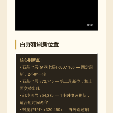
白野猪刷新位置
核心刷新点：
• 石墓七层(猪洞七层) <86,116> — 固定刷
新，2小时一轮
• 石墓七层 <72,74> — 第二刷新位，和上
面交替出现
• 幻境四层 <54,38> — 1小时快速刷新，
适合短时间蹲守
• 封魔谷野外 <320,450> — 野外巡逻刷