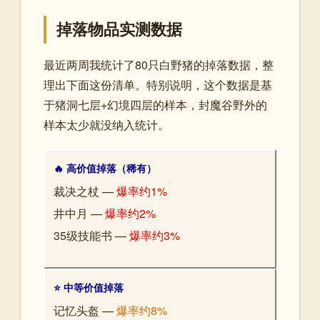
掉落物品实测数据
最近两周我统计了80只白野猪的掉落数据，整
理出下面这份清单。特别说明，这个数据是基
于猪洞七层+幻境四层的样本，封魔谷野外的
样本太少就没纳入统计。
🔥 高价值掉落（稀有）
裁决之杖 —
爆率约1%
井中月 —
爆率约2%
35级技能书 —
爆率约3%
⭐ 中等价值掉落
记忆头盔 —
爆率约8%