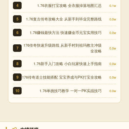
1.76衣服打宝攻略 全衣服掉落地图汇总
4
0.1w
1.76复古传奇攻略大全 从新手到毕业完整路线
5
0.0w
1.76赚钱最快方法 快速赚金币元宝实用技巧
6
0.0w
176传奇快速升级路线 从新手村到祖玛教主冲级
7
0.0w
全攻略
1.76新手入门攻略 小白玩家快速上手指南
8
0.0w
176传奇道士技能搭配 宝宝养成与PK打宝全攻略
9
0.0w
1.76单挑技巧教学 一对一PK实战技巧
10
0.0w