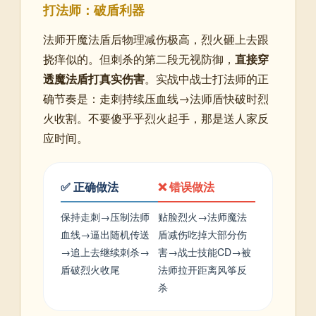
打法师：破盾利器
法师开魔法盾后物理减伤极高，烈火砸上去跟
挠痒似的。但刺杀的第二段无视防御，
直接穿
透魔法盾打真实伤害
。实战中战士打法师的正
确节奏是：走刺持续压血线→法师盾快破时烈
火收割。不要傻乎乎烈火起手，那是送人家反
应时间。
✅ 正确做法
❌ 错误做法
保持走刺→压制法师
贴脸烈火→法师魔法
血线→逼出随机传送
盾减伤吃掉大部分伤
→追上去继续刺杀→
害→战士技能CD→被
盾破烈火收尾
法师拉开距离风筝反
杀