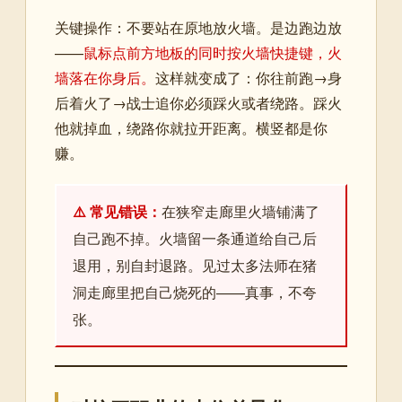
关键操作：不要站在原地放火墙。是边跑边放
——
鼠标点前方地板的同时按火墙快捷键，火
墙落在你身后。
这样就变成了：你往前跑→身
后着火了→战士追你必须踩火或者绕路。踩火
他就掉血，绕路你就拉开距离。横竖都是你
赚。
⚠️ 常见错误：
在狭窄走廊里火墙铺满了
自己跑不掉。火墙留一条通道给自己后
退用，别自封退路。见过太多法师在猪
洞走廊里把自己烧死的——真事，不夸
张。