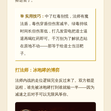
🎯 实用技巧：
中了红毒别慌，法师有魔
法盾，毒伤穿盾但伤害减半。绿毒持续
时间长但伤害低，打几发雷电把道士逼
退再喝红药即可。千万别为了解状态站
在原地不动——那等于给道士当活靶
子。
打法师：冰咆哮的博弈
法师内战的走位逻辑完全反过来了。双方都是
远程，谁先被冰咆哮打到谁就输一半——因为
减速之后对手可以无限风筝你。