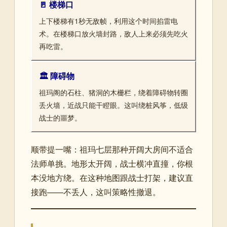
🚪 楼梯口
上下楼梯有1秒无敌帧，利用这个时间掐雷电
术。在楼梯口放火墙封路，敌人上来必须先吃火
再吃雷。
🏛️ 障碍物
祖玛阁的石柱、猪洞的木栅栏，绕着障碍物转圈
丢火墙，近战只能干瞪眼。这叫绕桩风筝，低级
战士的噩梦。
顺带提一嘴：祖玛七层那种开阔大房间不适合
法师单挑。地形太开阔，战士横冲直撞，你根
本没地方绕。在这种地图跟战士打架，建议直
接跑——不丢人，这叫策略性撤退。