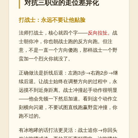
对抗三职业的走位差异化
打战士：永远不要让他贴脸
法师打战士，核心就四个字——
反向拉扯。
战
士朝你冲，你也朝战士跑的反方向跑。但注
意，不是一直一个方向傻跑，那样战士一个野
蛮加一个烈火你就没了。
正确做法是折线后退：左跑3步→右跑2步→继
续后退。让战士始终在调整方向的过程中，永
远摸不到近身距离。战士冲撞起手动作很明显
——他会先顿一下然后加速。看到这个动作立
刻横向闪避，不要试图直线跑赢野蛮冲撞，你
跑不过的。
有冰咆哮的话打法更灵活：战士追你→你回头