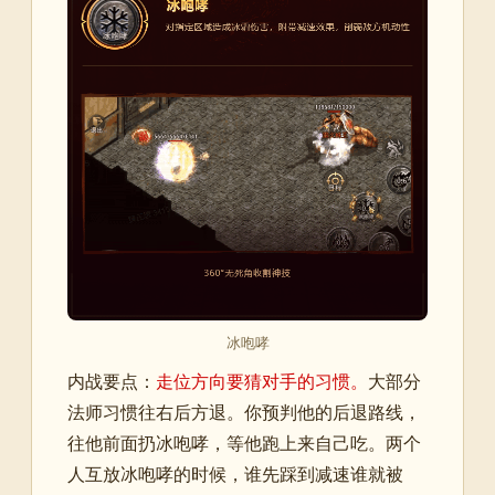
冰咆哮
内战要点：
走位方向要猜对手的习惯。
大部分
法师习惯往右后方退。你预判他的后退路线，
往他前面扔冰咆哮，等他跑上来自己吃。两个
人互放冰咆哮的时候，谁先踩到减速谁就被