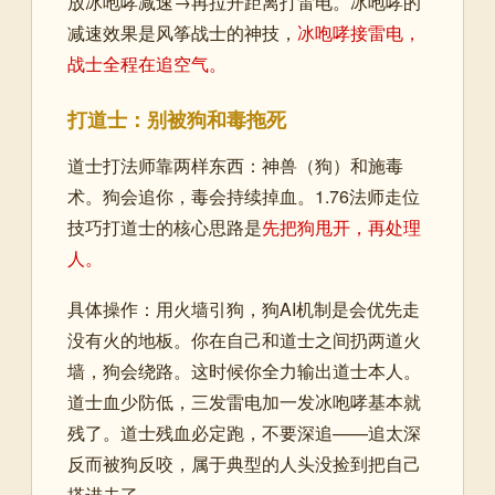
放冰咆哮减速→再拉开距离打雷电。冰咆哮的
减速效果是风筝战士的神技，
冰咆哮接雷电，
战士全程在追空气。
打道士：别被狗和毒拖死
道士打法师靠两样东西：神兽（狗）和施毒
术。狗会追你，毒会持续掉血。1.76法师走位
技巧打道士的核心思路是
先把狗甩开，再处理
人。
具体操作：用火墙引狗，狗AI机制是会优先走
没有火的地板。你在自己和道士之间扔两道火
墙，狗会绕路。这时候你全力输出道士本人。
道士血少防低，三发雷电加一发冰咆哮基本就
残了。道士残血必定跑，不要深追——追太深
反而被狗反咬，属于典型的人头没捡到把自己
搭进去了。