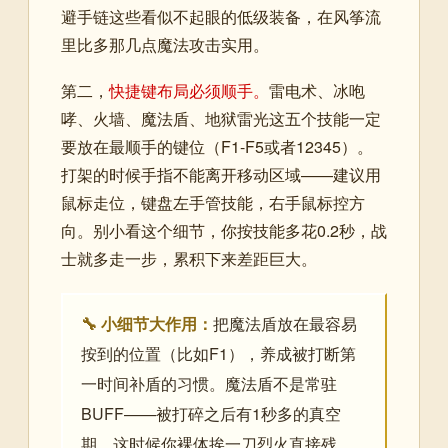
避手链这些看似不起眼的低级装备，在风筝流
里比多那几点魔法攻击实用。
第二，
快捷键布局必须顺手。
雷电术、冰咆
哮、火墙、魔法盾、地狱雷光这五个技能一定
要放在最顺手的键位（F1-F5或者12345）。
打架的时候手指不能离开移动区域——建议用
鼠标走位，键盘左手管技能，右手鼠标控方
向。别小看这个细节，你按技能多花0.2秒，战
士就多走一步，累积下来差距巨大。
🔧 小细节大作用：
把魔法盾放在最容易
按到的位置（比如F1），养成被打断第
一时间补盾的习惯。魔法盾不是常驻
BUFF——被打碎之后有1秒多的真空
期，这时候你裸体挨一刀烈火直接残