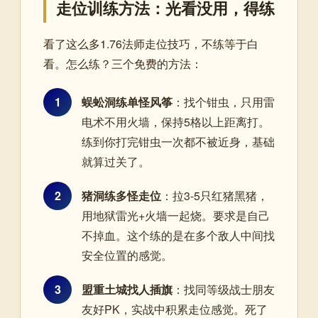
走位训练方法：光看没用，得练
看了这么多1.76法师走位技巧，不练等于白
看。怎么练？三个免费的方法：
1
蜈蚣洞练单怪风筝
：找个钳虫，只用雷
电术不用火墙，保持5格以上距离打。
练到你打完钳虫一次都不被近身，基础
就算过关了。
2
猪洞练多怪走位
：拉3-5只红猪黑猪，
用地狱雷光+火墙一起烧。要求是自己
不掉血。这个练的是在多个敌人中间找
安全位置的感觉。
3
盟重土城找人插旗
：找同等级战士朋友
友好PK，实战中积累走位感觉。死了