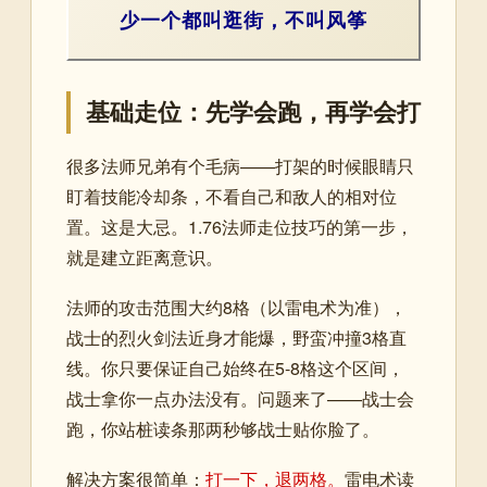
少一个都叫逛街，不叫风筝
基础走位：先学会跑，再学会打
很多法师兄弟有个毛病——打架的时候眼睛只
盯着技能冷却条，不看自己和敌人的相对位
置。这是大忌。1.76法师走位技巧的第一步，
就是建立距离意识。
法师的攻击范围大约8格（以雷电术为准），
战士的烈火剑法近身才能爆，野蛮冲撞3格直
线。你只要保证自己始终在5-8格这个区间，
战士拿你一点办法没有。问题来了——战士会
跑，你站桩读条那两秒够战士贴你脸了。
解决方案很简单：
打一下，退两格。
雷电术读