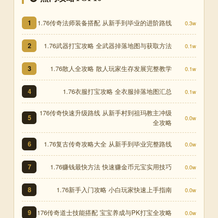
1.76传奇法师装备搭配 从新手到毕业的进阶路线
1
0.3w
1.76武器打宝攻略 全武器掉落地图与获取方法
2
0.1w
1.76散人全攻略 散人玩家生存发展完整教学
3
0.1w
1.76衣服打宝攻略 全衣服掉落地图汇总
4
0.1w
176传奇快速升级路线 从新手村到祖玛教主冲级
5
0.0w
全攻略
1.76复古传奇攻略大全 从新手到毕业完整路线
6
0.0w
1.76赚钱最快方法 快速赚金币元宝实用技巧
7
0.0w
1.76新手入门攻略 小白玩家快速上手指南
8
0.0w
176传奇道士技能搭配 宝宝养成与PK打宝全攻略
9
0.0w