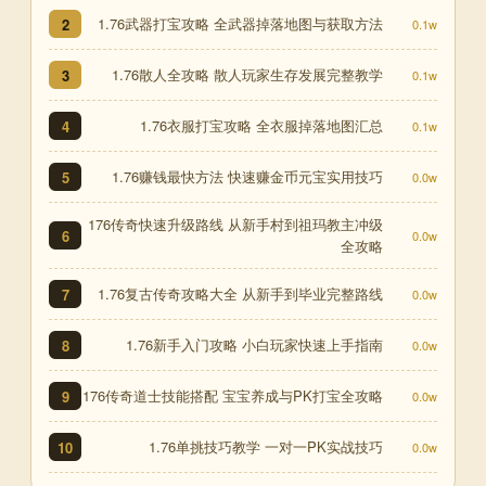
1.76武器打宝攻略 全武器掉落地图与获取方法
2
0.1w
1.76散人全攻略 散人玩家生存发展完整教学
3
0.1w
1.76衣服打宝攻略 全衣服掉落地图汇总
4
0.1w
1.76赚钱最快方法 快速赚金币元宝实用技巧
5
0.0w
176传奇快速升级路线 从新手村到祖玛教主冲级
6
0.0w
全攻略
1.76复古传奇攻略大全 从新手到毕业完整路线
7
0.0w
1.76新手入门攻略 小白玩家快速上手指南
8
0.0w
176传奇道士技能搭配 宝宝养成与PK打宝全攻略
9
0.0w
1.76单挑技巧教学 一对一PK实战技巧
10
0.0w