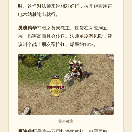
时。这怪对法师来说相对好打，拉开距离用雷
电术站桩输出就行。
灵魂精华
打暗之黄泉教主。这货在骨魔洞五
层，伤害高而且会传送。法师单刷有风险，建
议叫个战士朋友帮忙扛。爆率约12%。
黄泉教主
魔法典籍
是唯一不用打怪的材料，但需要解