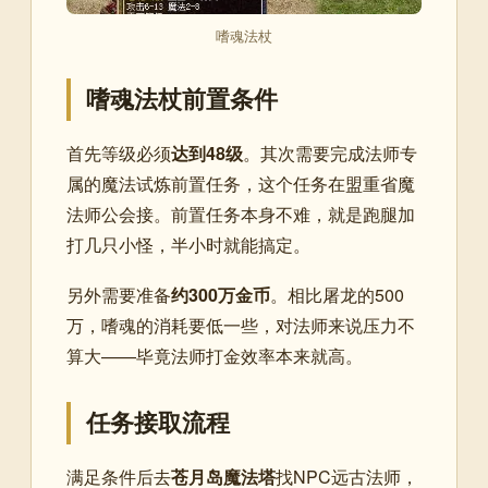
嗜魂法杖
嗜魂法杖前置条件
首先等级必须
达到48级
。其次需要完成法师专
属的魔法试炼前置任务，这个任务在盟重省魔
法师公会接。前置任务本身不难，就是跑腿加
打几只小怪，半小时就能搞定。
另外需要准备
约300万金币
。相比屠龙的500
万，嗜魂的消耗要低一些，对法师来说压力不
算大——毕竟法师打金效率本来就高。
任务接取流程
满足条件后去
苍月岛魔法塔
找NPC远古法师，