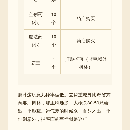
金创药
10
药店购买
(小)
个
魔法药
10
药店购买
(小)
个
1
打鹿掉落（盟重城外
鹿茸
个
树林）
鹿茸这玩意儿掉率偏低。去盟重城外比奇省方
向那片树林，那里刷鹿多，大概杀30-50只会
出一个鹿茸。运气差的时候杀一百只才出一个
也别意外，掉率面的事情就是这样。