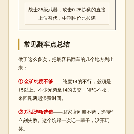
战士35级武器，攻击0-25炼狱的直接
上位替代，中期性价比拉满
常见翻车点总结
做了这么多次，把最容易翻车的几个地方列出
来：
① 金矿纯度不够
——纯度14的不行，必须是
15以上。不少兄弟拿14的去交，NPC不收，
来回跑两趟浪费时间。
② 对话选项选错
——卫家店问赌不赌，选”赌”
立刻失败。这个坑踩一次记一辈子，没开玩
笑。