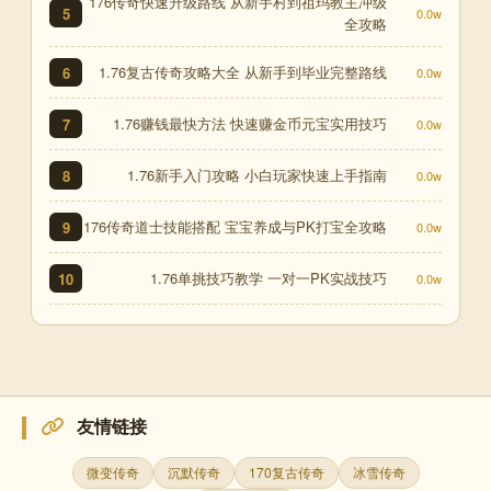
176传奇快速升级路线 从新手村到祖玛教主冲级
5
0.0w
全攻略
1.76复古传奇攻略大全 从新手到毕业完整路线
6
0.0w
1.76赚钱最快方法 快速赚金币元宝实用技巧
7
0.0w
1.76新手入门攻略 小白玩家快速上手指南
8
0.0w
176传奇道士技能搭配 宝宝养成与PK打宝全攻略
9
0.0w
1.76单挑技巧教学 一对一PK实战技巧
10
0.0w
友情链接
微变传奇
沉默传奇
170复古传奇
冰雪传奇