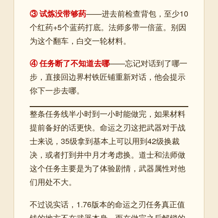
③ 试炼没带够药
——进去前检查背包，至少10
个红药+5个蓝药打底。法师多带一倍蓝。别因
为这个翻车，白交一轮材料。
④ 任务断了不知道去哪
——忘记对话到了哪一
步，直接回边界村铁匠铺重新对话，他会提示
你下一步去哪。
整条任务线半小时到一小时能做完，如果材料
提前备好的话更快。命运之刃这把武器对于战
士来说，35级拿到基本上可以用到42级换裁
决，或者打到井中月才考虑换。道士和法师做
这个任务主要是为了体验剧情，武器属性对他
们用处不大。
不过说实话，1.76版本的命运之刃任务真正值
钱的地方不在武器本身，而在做完之后解锁的