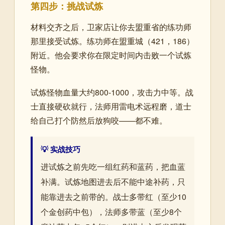
第四步：挑战试炼
材料交齐之后，卫家店让你去盟重省的练功师
那里接受试炼。练功师在盟重城（421，186）
附近。他会要求你在限定时间内击败一个试炼
怪物。
试炼怪物血量大约800-1000，攻击力中等。战
士直接硬砍就行，法师用雷电术远程磨，道士
给自己打个防然后放狗咬——都不难。
💡 实战技巧
进试炼之前先吃一组红药和蓝药，把血蓝
补满。试炼地图进去后不能中途补药，只
能靠进去之前带的。战士多带红（至少10
个金创药中包），法师多带蓝（至少8个