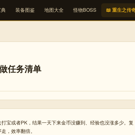
宝典
装备图鉴
地图大全
怪物BOSS
📖 重生之传
必做任务清单
去打宝或者PK，结果一天下来金币没赚到、经验也没涨多少。复
序走，效率翻倍。