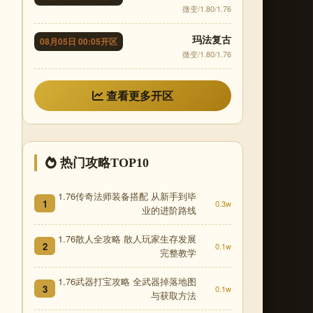
微变/1.80/1.76
玛法复古
08月05日 00:05开区
微变/1.80/1.76
查看更多开区
热门攻略TOP10
1.76传奇法师装备搭配 从新手到毕
1
0.3w
业的进阶路线
1.76散人全攻略 散人玩家生存发展
2
0.1w
完整教学
1.76武器打宝攻略 全武器掉落地图
3
0.1w
与获取方法