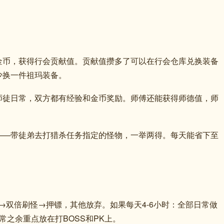
金币，获得行会贡献值。贡献值攒多了可以在行会仓库兑换装备
少换一件祖玛装备。
师徒日常，双方都有经验和金币奖励。师傅还能获得师德值，师
——带徒弟去打猎杀任务指定的怪物，一举两得。每天能省下至
→双倍刷怪→押镖，其他放弃。如果每天4-6小时：全部日常做
常之余重点放在打BOSS和PK上。