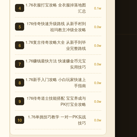
1.76衣服打宝攻略 全衣服掉落地图
4
0.1w
汇总
176传奇快速升级路线 从新手村到
5
0.0w
祖玛教主冲级全攻略
1.76复古传奇攻略大全 从新手到毕
6
0.0w
业完整路线
1.76赚钱最快方法 快速赚金币元宝
7
0.0w
实用技巧
1.76新手入门攻略 小白玩家快速上
8
0.0w
手指南
176传奇道士技能搭配 宝宝养成与
9
0.0w
PK打宝全攻略
1.76单挑技巧教学 一对一PK实战
10
0.0w
技巧