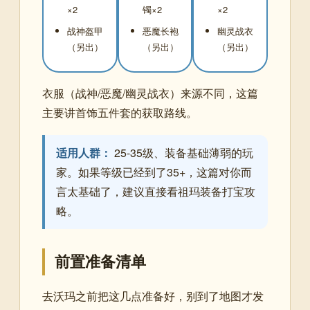
×2
镯×2
×2
战神盔甲
恶魔长袍
幽灵战衣
（另出）
（另出）
（另出）
衣服（战神/恶魔/幽灵战衣）来源不同，这篇
主要讲首饰五件套的获取路线。
适用人群：
25-35级、装备基础薄弱的玩
家。如果等级已经到了35+，这篇对你而
言太基础了，建议直接看祖玛装备打宝攻
略。
前置准备清单
去沃玛之前把这几点准备好，别到了地图才发