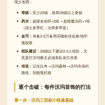
现少东西：
等级：
至少25级，推荐28级以上更稳
药水：
超级金创药×2组 + 超级魔法药×1组
（战士多带红，法师多带蓝）
金币：
准备2-5万备用买随机传送卷/地牢
逃脱卷
组队建议：
28级以下建议2-3人组队，尤
其是打沃玛教主必须有队友扛伤害
传送：
记住比奇→沃玛森林→沃玛寺庙的
路线，别跑冤枉路
逐个击破：每件沃玛首饰的打法
第一步：沃玛三层刷小怪凑基础