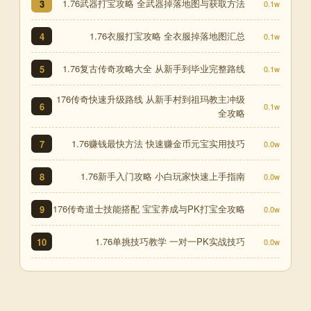
1.76武器打宝攻略 全武器掉落地图与获取方法
3
0.1w
1.76衣服打宝攻略 全衣服掉落地图汇总
4
0.1w
1.76复古传奇攻略大全 从新手到毕业完整路线
5
0.1w
176传奇快速升级路线 从新手村到祖玛教主冲级
6
0.1w
全攻略
1.76赚钱最快方法 快速赚金币元宝实用技巧
7
0.0w
1.76新手入门攻略 小白玩家快速上手指南
8
0.0w
176传奇道士技能搭配 宝宝养成与PK打宝全攻略
9
0.0w
1.76单挑技巧教学 一对一PK实战技巧
10
0.0w