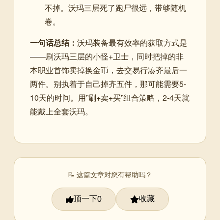
不掉。沃玛三层死了跑尸很远，带够随机
卷。
一句话总结：
沃玛装备最有效率的获取方式是
——刷沃玛三层的小怪+卫士，同时把掉的非
本职业首饰卖掉换金币，去交易行凑齐最后一
两件。别执着于自己掉齐五件，那可能需要5-
10天的时间。用”刷+卖+买”组合策略，2-4天就
能戴上全套沃玛。
📝 这篇文章对您有帮助吗？
顶一下
收藏
0