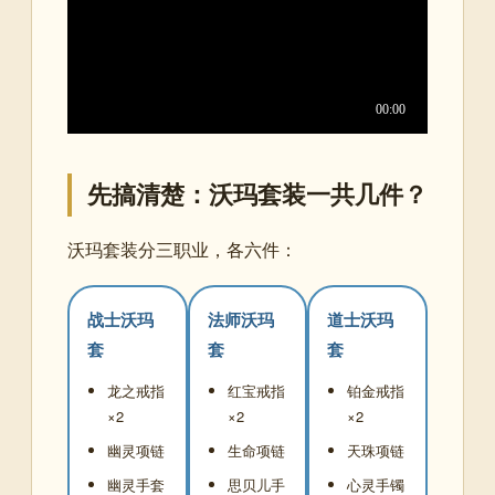
先搞清楚：沃玛套装一共几件？
沃玛套装分三职业，各六件：
战士沃玛
法师沃玛
道士沃玛
套
套
套
龙之戒指
红宝戒指
铂金戒指
×2
×2
×2
幽灵项链
生命项链
天珠项链
幽灵手套
思贝儿手
心灵手镯