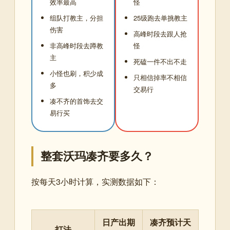
效率最高
怪
组队打教主，分担
25级跑去单挑教主
伤害
高峰时段去跟人抢
非高峰时段去蹲教
怪
主
死磕一件不出不走
小怪也刷，积少成
只相信掉率不相信
多
交易行
凑不齐的首饰去交
易行买
整套沃玛凑齐要多久？
按每天3小时计算，实测数据如下：
日产出期
凑齐预计天
打法