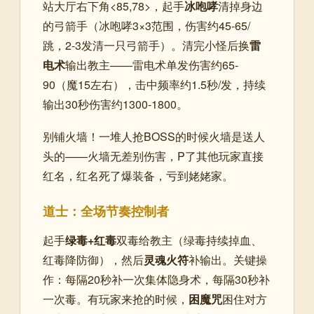
站大厅右下角<85,78>，起手
冰咆哮
清掉身边
的弓箭手（冰咆哮3×3范围，伤害约45-65/
跳，2-3发清一只弓箭手）。清完小怪后换
雷
电术
输出教主——雷电术单发伤害约65-
90（魔15左右），击中频率约1.5秒/发，持续
输出30秒伤害约1300-1800。
别铺火墙！一堆人抢BOSS的时候火墙是送人
头的——火墙无差别伤害，P了其他玩家直接
红名，红名死了爆装备，亏到姥姥家。
道士：全场节奏控制者
起手
绿毒+红毒
双毒给教主（绿毒持续掉血、
红毒降防御），然后
灵魂火符
补输出。关键操
作：每隔20秒补一次集体隐身术，每隔30秒补
一次毒。有玩家来抢的时候，
困魔咒
困住对方