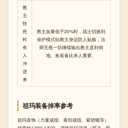
教
主
快
死
教主血量低于20%时，战士切换到
时
保护模式站教主身边防人贴脸，法
有
师无视一切继续输出教主直到倒
人
地。捡装备比杀人重要。
冲
进
来
祖玛装备掉率参考
祖玛首饰（力量戒指、泰坦戒指、紫碧螺等）
掉率约1/200-1/500，顶级祖玛武器（裁决、骨