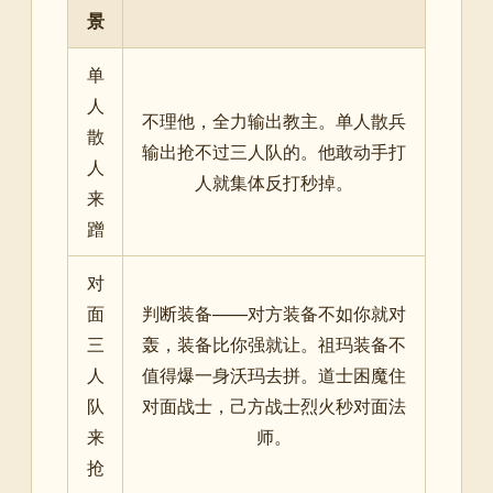
景
单
人
不理他，全力输出教主。单人散兵
散
输出抢不过三人队的。他敢动手打
人
人就集体反打秒掉。
来
蹭
对
面
判断装备——对方装备不如你就对
三
轰，装备比你强就让。祖玛装备不
人
值得爆一身沃玛去拼。道士困魔住
队
对面战士，己方战士烈火秒对面法
来
师。
抢