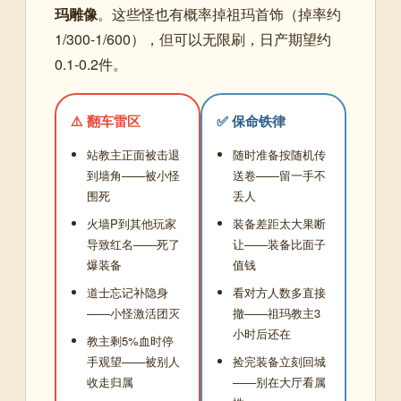
玛雕像
。这些怪也有概率掉祖玛首饰（掉率约
1/300-1/600），但可以无限刷，日产期望约
0.1-0.2件。
⚠️ 翻车雷区
✅ 保命铁律
站教主正面被击退
随时准备按随机传
到墙角——被小怪
送卷——留一手不
围死
丢人
火墙P到其他玩家
装备差距太大果断
导致红名——死了
让——装备比面子
爆装备
值钱
道士忘记补隐身
看对方人数多直接
——小怪激活团灭
撤——祖玛教主3
小时后还在
教主剩5%血时停
手观望——被别人
捡完装备立刻回城
收走归属
——别在大厅看属