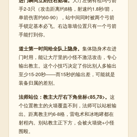
进门瞬间立刻往右贴墙。
大厅左侧有祖玛弓箭
手2-3只（攻击距离约8格，射速约1.8秒/箭，
单箭伤害约60-90），站中间同时被两个弓箭
手锁定基本必飞。右边靠墙位置只有一个弓箭
手能打到你。
道士第一时间给全队上隐身。
集体隐身术在进
门时用，能让大厅里的小怪不激活攻击，专心
输出教主。这个小技巧决定了你比别人多输出
至少15-20秒——而15秒的输出差，可能就是
装备归属的差别。
法师站位：教主大厅右下角坐标<85,78>。
这
个位置教主的火墙覆盖不到，法师可以站桩输
出。距离教主约6-8格，雷电术和冰咆哮都在
射程内。别站教主正下方，会被火墙烧+小怪
围殴。