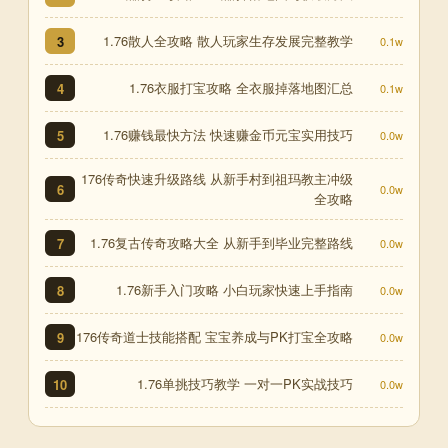
1.76散人全攻略 散人玩家生存发展完整教学
3
0.1w
1.76衣服打宝攻略 全衣服掉落地图汇总
4
0.1w
1.76赚钱最快方法 快速赚金币元宝实用技巧
5
0.0w
176传奇快速升级路线 从新手村到祖玛教主冲级
6
0.0w
全攻略
1.76复古传奇攻略大全 从新手到毕业完整路线
7
0.0w
1.76新手入门攻略 小白玩家快速上手指南
8
0.0w
176传奇道士技能搭配 宝宝养成与PK打宝全攻略
9
0.0w
1.76单挑技巧教学 一对一PK实战技巧
10
0.0w