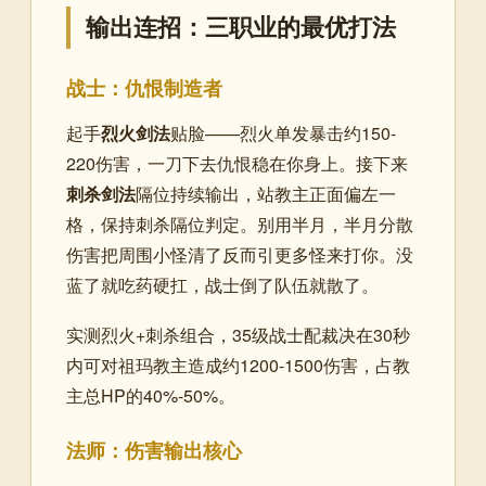
输出连招：三职业的最优打法
战士：仇恨制造者
起手
烈火剑法
贴脸——烈火单发暴击约150-
220伤害，一刀下去仇恨稳在你身上。接下来
刺杀剑法
隔位持续输出，站教主正面偏左一
格，保持刺杀隔位判定。别用半月，半月分散
伤害把周围小怪清了反而引更多怪来打你。没
蓝了就吃药硬扛，战士倒了队伍就散了。
实测烈火+刺杀组合，35级战士配裁决在30秒
内可对祖玛教主造成约1200-1500伤害，占教
主总HP的40%-50%。
法师：伤害输出核心