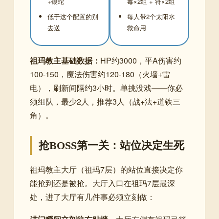
+银蛇
毒×2组 + 符×2组
低于这个配置的别
每人带2个太阳水
去送
救命用
祖玛教主基础数据：
HP约3000，平A伤害约
100-150，魔法伤害约120-180（火墙+雷
电），刷新间隔约3小时。单挑没戏——你必
须组队，最少2人，推荐3人（战+法+道铁三
角）。
抢BOSS第一关：站位决定生死
祖玛教主大厅（祖玛7层）的站位直接决定你
能抢到还是被抢。大厅入口在祖玛7层最深
处，进了大厅有几件事必须立刻做：