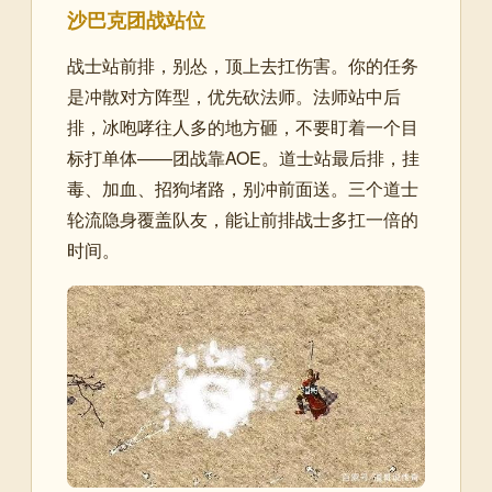
沙巴克团战站位
战士站前排，别怂，顶上去扛伤害。你的任务
是冲散对方阵型，优先砍法师。法师站中后
排，冰咆哮往人多的地方砸，不要盯着一个目
标打单体——团战靠AOE。道士站最后排，挂
毒、加血、招狗堵路，别冲前面送。三个道士
轮流隐身覆盖队友，能让前排战士多扛一倍的
时间。