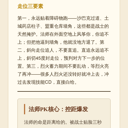
走位三要素
第一，永远贴着障碍物跑——沙巴克过道、土
城药店柱子、盟重仓库墙角，这些都是战士的
天然掩护。法师在外面空地上风筝你，你追不
上；但把他逼到墙角，他就没地方退了。第
二，斜向走位追人，不要直追。直追永远追不
上，斜切45度封走位，预判对方下一步的位
置。第三，烈火蓄力期间不要乱动，等烈火亮
了再冲——很多人烈火还没转好就冲上去，冲
过去发现技能CD，直接白给。
法师PK核心：控距爆发
法师的命是距离给的。被战士贴脸三秒