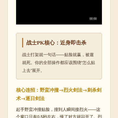
战士PK核心：近身即击杀
战士打架就一句话——贴脸就赢，被遛
就死。你的全部操作都应该围绕”怎么贴
上去”展开。
核心连招：野蛮冲撞→烈火剑法→刺杀剑
术→逐日剑法
起手野蛮冲撞贴脸，撞到人瞬间接烈火——这
个窗口只有0.5秒左右，慢了对方就闪开了。烈