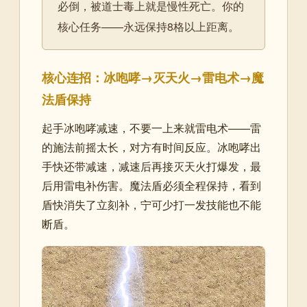
必倒，被道士毒上就是慢性死亡。你的
核心任务——永远保持8格以上距离。
核心连招：冰咆哮→灭天火→雷电术→魔
法盾保持
起手冰咆哮减速，不要一上来就雷电术——雷
的施法前摇太长，对方有时间反应。冰咆哮出
手快还带减速，减速后再接灭天火打爆发，最
后用雷电补伤害。魔法盾必须全程保持，看到
盾快消失了立刻补，宁可少打一发技能也不能
断盾。