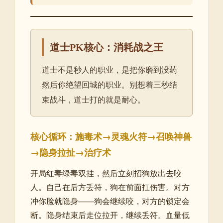
道士PK核心：消耗战之王
道士不是秒人的职业，是把你磨到没药
然后你绝望回城的职业。别想着三秒结
束战斗，道士打的就是耐心。
核心循环：施毒术→灵魂火符→召唤神兽
→隐身拉扯→治疗术
开局红毒绿毒双挂，然后立刻招狗放出去咬
人。自己在后方丢符，狗在前面扛伤害。对方
冲你脸就隐身——狗会继续咬，对方的锁定会
断。隐身结束后走位拉开，继续丢符。血量低