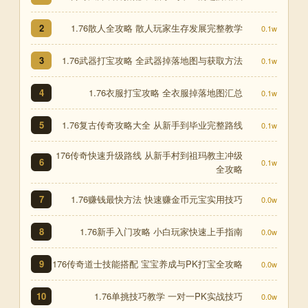
1.76散人全攻略 散人玩家生存发展完整教学
2
0.1w
1.76武器打宝攻略 全武器掉落地图与获取方法
3
0.1w
1.76衣服打宝攻略 全衣服掉落地图汇总
4
0.1w
1.76复古传奇攻略大全 从新手到毕业完整路线
5
0.1w
176传奇快速升级路线 从新手村到祖玛教主冲级
6
0.1w
全攻略
1.76赚钱最快方法 快速赚金币元宝实用技巧
7
0.0w
1.76新手入门攻略 小白玩家快速上手指南
8
0.0w
176传奇道士技能搭配 宝宝养成与PK打宝全攻略
9
0.0w
1.76单挑技巧教学 一对一PK实战技巧
10
0.0w