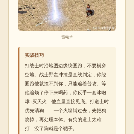
雷电术
实战技巧
打战士时沿地图边缘绕圈跑，不要横穿
空地。战士野蛮冲撞是直线判定，你绕
圈跑他就撞不到你，只能追着普攻。等
他追烦了停下来喝药，你反手一套冰咆
哮+灭天火，他血量直接见底。打道士时
优先清狗——一个火墙铺过去，先把狗
烧掉，再处理本体。有狗的道士太难
打，没了狗就是个靶子。