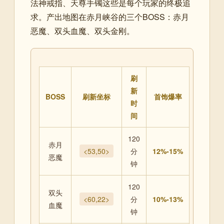
法神戒指、天尊手镯这些是每个玩家的终极追
求。产出地图在赤月峡谷的三个BOSS：赤月
恶魔、双头血魔、双头金刚。
刷
新
BOSS
刷新坐标
首饰爆率
时
间
120
赤月
<53,50>
分
12%-15%
恶魔
钟
120
双头
<60,22>
分
10%-13%
血魔
钟