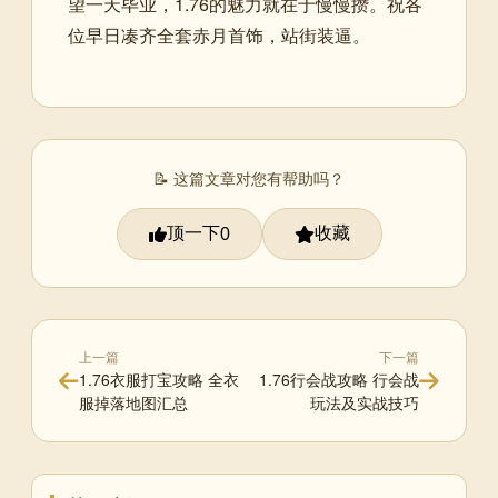
望一天毕业，1.76的魅力就在于慢慢攒。祝各
位早日凑齐全套赤月首饰，站街装逼。
📝 这篇文章对您有帮助吗？
顶一下
收藏
0
上一篇
下一篇
1.76衣服打宝攻略 全衣
1.76行会战攻略 行会战
服掉落地图汇总
玩法及实战技巧