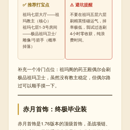
✅ 推荐打宝点
⚠️ 避坑提醒
祖玛七层大厅——祖
不要在祖玛五层六层
玛教主（核心）
刷精英怪碰运气，掉
祖玛七层1-3号房间
率极低，我试过连刷
——极品祖玛卫士/
4小时零收获，纯浪
雕像/弓箭手（概率
费时间。
掉落）
补充一个冷门点位：祖玛阁的药王殿偶尔会刷
极品祖玛卫士，虽然没有教主稳定，但偶尔路
过可以顺手摸一下。
赤月首饰：终极毕业装
赤月首饰是1.76版本的顶级首饰，圣战项链、