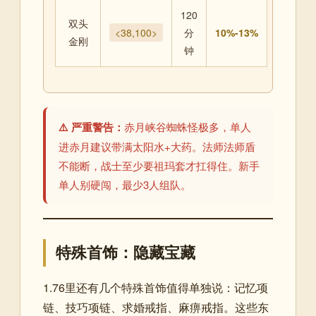
120
双头
<38,100>
分
10%-13%
金刚
钟
⚠️ 严重警告：
赤月峡谷蜘蛛怪极多，单人
进赤月建议带满太阳水+大药。法师法师盾
不能断，战士至少要祖玛套才扛得住。新手
单人别硬闯，最少3人组队。
特殊首饰：隐藏宝藏
1.76里还有几个特殊首饰值得单独说：记忆项
链、技巧项链、求婚戒指、麻痹戒指。这些东