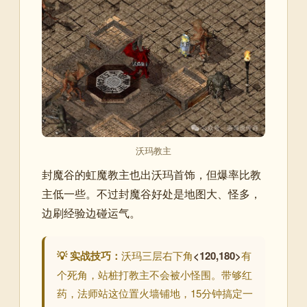
沃玛教主
封魔谷的虹魔教主也出沃玛首饰，但爆率比教
主低一些。不过封魔谷好处是地图大、怪多，
边刷经验边碰运气。
💡 实战技巧：
沃玛三层右下角
<120,180>
有
个死角，站桩打教主不会被小怪围。带够红
药，法师站这位置火墙铺地，15分钟搞定一