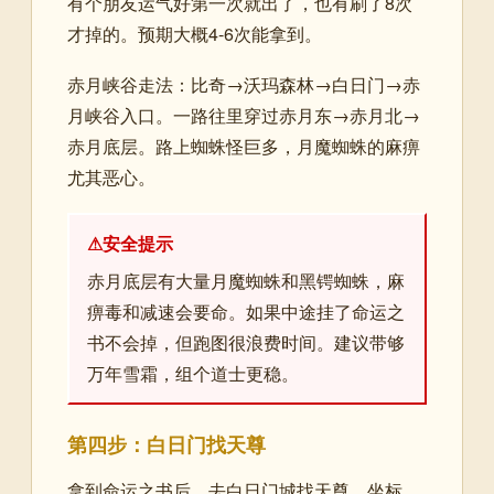
有个朋友运气好第一次就出了，也有刷了8次
才掉的。预期大概4-6次能拿到。
赤月峡谷走法：比奇→沃玛森林→白日门→赤
月峡谷入口。一路往里穿过赤月东→赤月北→
赤月底层。路上蜘蛛怪巨多，月魔蜘蛛的麻痹
尤其恶心。
⚠安全提示
赤月底层有大量月魔蜘蛛和黑锷蜘蛛，麻
痹毒和减速会要命。如果中途挂了命运之
书不会掉，但跑图很浪费时间。建议带够
万年雪霜，组个道士更稳。
第四步：白日门找天尊
拿到命运之书后，去白日门城找天尊，坐标