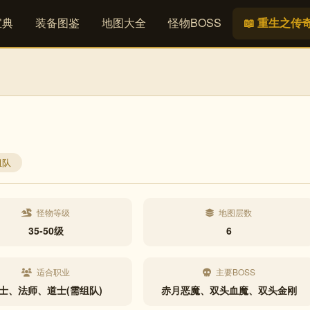
宝典
装备图鉴
地图大全
怪物BOSS
📖 重生之传
组队
怪物等级
地图层数
35-50级
6
适合职业
主要BOSS
士、法师、道士(需组队)
赤月恶魔、双头血魔、双头金刚