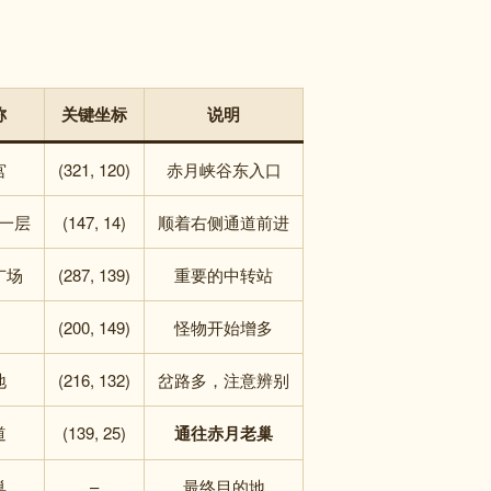
称
关键坐标
说明
宫
(321, 120)
赤月峡谷东入口
一层
(147, 14)
顺着右侧通道前进
广场
(287, 139)
重要的中转站
(200, 149)
怪物开始增多
地
(216, 132)
岔路多，注意辨别
道
(139, 25)
通往赤月老巢
巢
–
最终目的地