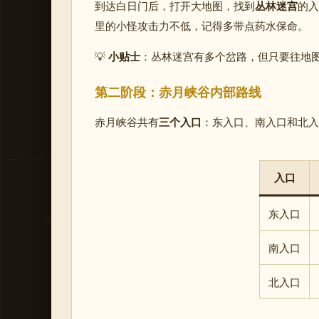
到达白日门后，打开大地图，找到
丛林迷宫
的入
里的小怪攻击力不低，记得多带点药水保命。
💡
小贴士
：丛林迷宫有多个岔路，但只要往地
第二阶段：赤月峡谷内部路线
赤月峡谷共有
三个入口
：东入口、南入口和北入
入口
东入口
南入口
北入口