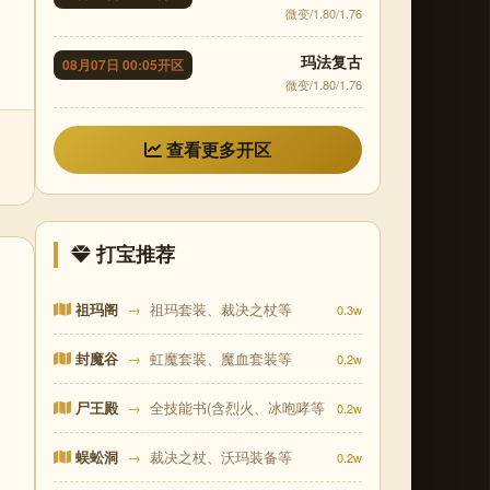
微变/1.80/1.76
玛法复古
08月07日 00:05开区
微变/1.80/1.76
查看更多开区
打宝推荐
祖玛阁
→
祖玛套装、裁决之杖等
0.3w
封魔谷
→
虹魔套装、魔血套装等
0.2w
尸王殿
→
全技能书(含烈火、冰咆哮等
0.2w
蜈蚣洞
→
裁决之杖、沃玛装备等
0.2w