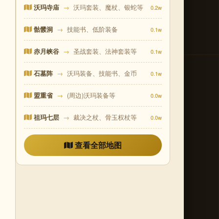
沃玛寺庙
→
沃玛套装、魔杖、银蛇等
0.2w
骷髅洞
→
技能书、低阶装备
0.1w
赤月峡谷
→
圣战套装、法神套装等
0.1w
石墓阵
→
沃玛装备、技能书、金币
0.1w
盟重省
→
(周边)沃玛装备等
0.0w
祖玛七层
→
裁决之杖、骨玉权杖等
0.0w
查看全部地图