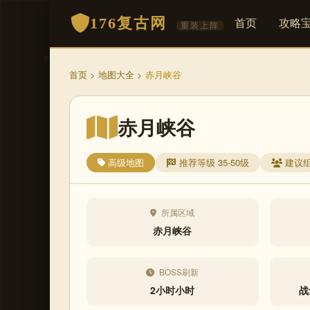
176复古网
首页
攻略
重装上阵
首页
>
地图大全
>
赤月峡谷
赤月峡谷
高级地图
推荐等级 35-50级
建议
所属区域
赤月峡谷
BOSS刷新
2小时小时
战