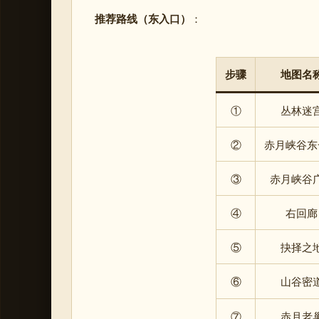
推荐路线（东入口）
：
步骤
地图名
①
丛林迷
②
赤月峡谷东
③
赤月峡谷
④
右回廊
⑤
抉择之
⑥
山谷密
⑦
赤月老