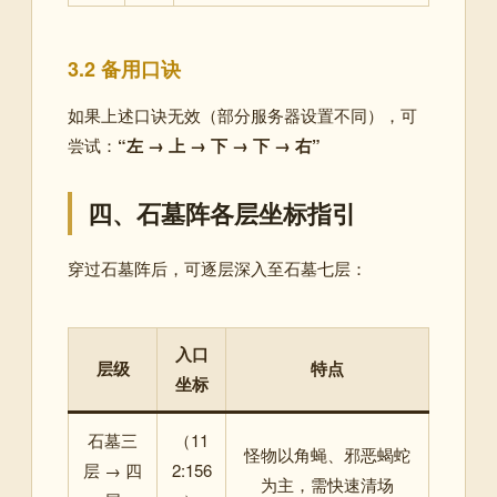
3.2 备用口诀
如果上述口诀无效（部分服务器设置不同），可
尝试：
“左 → 上 → 下 → 下 → 右”
四、石墓阵各层坐标指引
穿过石墓阵后，可逐层深入至石墓七层：
入口
层级
特点
坐标
石墓三
（11
怪物以角蝇、邪恶蝎蛇
层 → 四
2:156
为主，需快速清场