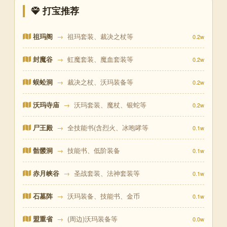
打宝推荐
祖玛阁
→
祖玛套装、裁决之杖等
0.2w
封魔谷
→
虹魔套装、魔血套装等
0.2w
蜈蚣洞
→
裁决之杖、沃玛装备等
0.2w
沃玛寺庙
→
沃玛套装、魔杖、银蛇等
0.2w
尸王殿
→
全技能书(含烈火、冰咆哮等
0.1w
骷髅洞
→
技能书、低阶装备
0.1w
赤月峡谷
→
圣战套装、法神套装等
0.1w
石墓阵
→
沃玛装备、技能书、金币
0.1w
盟重省
→
(周边)沃玛装备等
0.0w