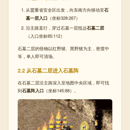
从盟重省安全区出发，向东南方向移动至
石
墓一层入口
（坐标328:267）
沿主路直行，穿过石墓一层抵达
石墓二层
（入口坐标85:112）
石墓二层的怪物以红野猪、黑野猪为主，密度中
等，单人即可清场。
2.2 从石墓二层进入石墓阵
在石墓二层沿主路深入至地图中央区域，即可找
到
石墓阵入口
（坐标145:88）
。