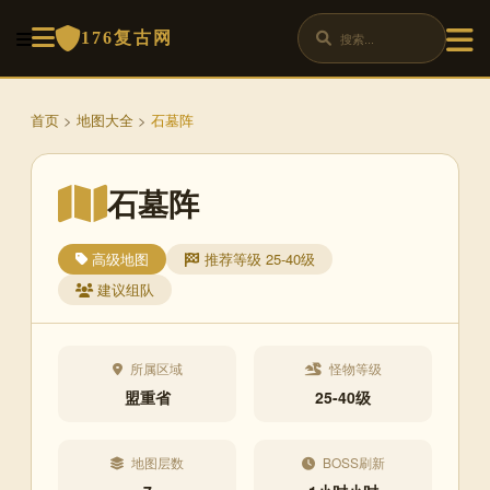
176复古网
首页
>
地图大全
>
石墓阵
石墓阵
高级地图
推荐等级 25-40级
建议组队
所属区域
怪物等级
盟重省
25-40级
地图层数
BOSS刷新