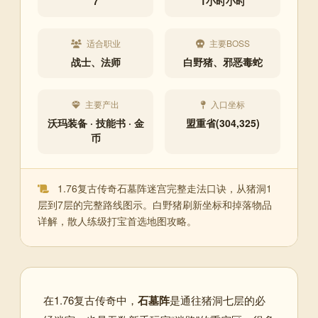
7
1小时小时
适合职业
主要BOSS
战士、法师
白野猪、邪恶毒蛇
主要产出
入口坐标
沃玛装备 · 技能书 · 金
盟重省(304,325)
币
1.76复古传奇石墓阵迷宫完整走法口诀，从猪洞1
层到7层的完整路线图示。白野猪刷新坐标和掉落物品
详解，散人练级打宝首选地图攻略。
在1.76复古传奇中，
石墓阵
是通往猪洞七层的必