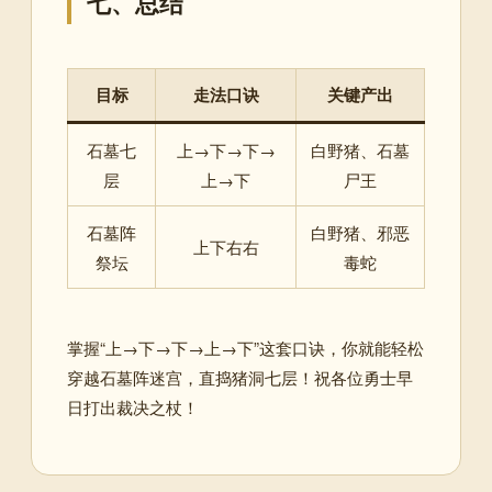
七、总结
目标
走法口诀
关键产出
石墓七
上→下→下→
白野猪、石墓
层
上→下
尸王
石墓阵
白野猪、邪恶
上下右右
祭坛
毒蛇
掌握“上→下→下→上→下”这套口诀，你就能轻松
穿越石墓阵迷宫，直捣猪洞七层！祝各位勇士早
日打出裁决之杖！