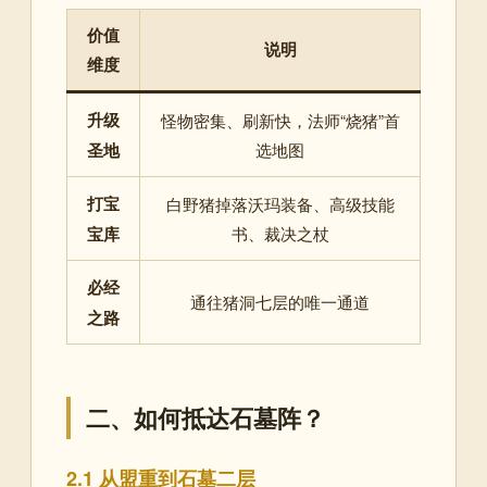
价值
说明
维度
升级
怪物密集、刷新快，法师“烧猪”首
圣地
选地图
打宝
白野猪掉落沃玛装备、高级技能
宝库
书、裁决之杖
必经
通往猪洞七层的唯一通道
之路
二、如何抵达石墓阵？
2.1 从盟重到石墓二层