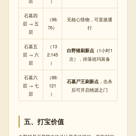
层
）
石墓四
（98:
无核心怪物，可直接通
层 → 五
76）
行
层
石墓五
（13
白野猪刷新点
（1小时1
层 → 六
2:145
次），掉落祖玛装备
层
）
石墓六
（88:
石墓尸王刷新点
，击杀
层 → 七
121
后可开启桃源之门
层
）
五、打宝价值