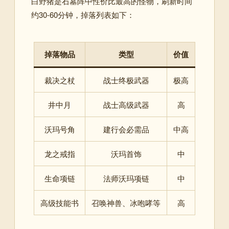
白野猪是石墓阵中性价比最高的怪物，刷新时间
约30-60分钟，掉落列表如下：
掉落物品
类型
价值
裁决之杖
战士终极武器
极高
井中月
战士高级武器
高
沃玛号角
建行会必需品
中高
龙之戒指
沃玛首饰
中
生命项链
法师沃玛项链
中
高级技能书
召唤神兽、冰咆哮等
高