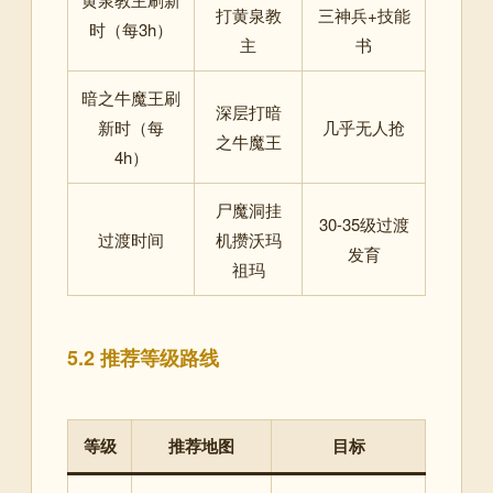
打黄泉教
三神兵+技能
时（每3h）
主
书
暗之牛魔王刷
深层打暗
新时（每
几乎无人抢
之牛魔王
4h）
尸魔洞挂
30-35级过渡
过渡时间
机攒沃玛
发育
祖玛
5.2 推荐等级路线
等级
推荐地图
目标