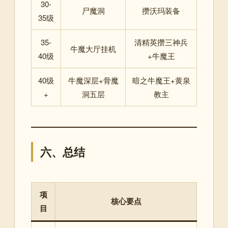
30-
尸魔洞
攒沃玛装备
35级
35-
清精英攒三神兵
牛魔大厅挂机
40级
+牛魔王
40级
牛魔深层+骨魔
暗之牛魔王+黄泉
+
洞五层
教主
六、总结
项
核心要点
目