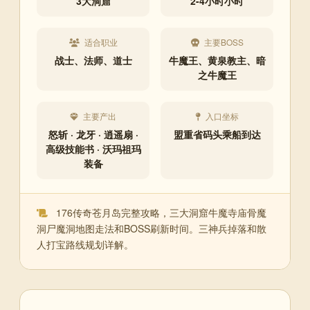
3大洞窟
2-4小时小时
适合职业
主要BOSS
战士、法师、道士
牛魔王、黄泉教主、暗
之牛魔王
主要产出
入口坐标
怒斩 · 龙牙 · 逍遥扇 ·
盟重省码头乘船到达
高级技能书 · 沃玛祖玛
装备
176传奇苍月岛完整攻略，三大洞窟牛魔寺庙骨魔
洞尸魔洞地图走法和BOSS刷新时间。三神兵掉落和散
人打宝路线规划详解。