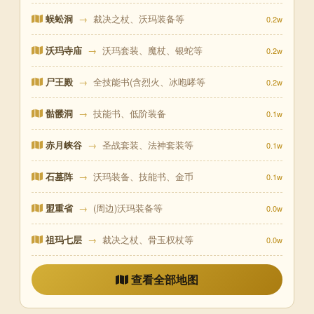
蜈蚣洞
→
裁决之杖、沃玛装备等
0.2w
沃玛寺庙
→
沃玛套装、魔杖、银蛇等
0.2w
尸王殿
→
全技能书(含烈火、冰咆哮等
0.2w
骷髅洞
→
技能书、低阶装备
0.1w
赤月峡谷
→
圣战套装、法神套装等
0.1w
石墓阵
→
沃玛装备、技能书、金币
0.1w
盟重省
→
(周边)沃玛装备等
0.0w
祖玛七层
→
裁决之杖、骨玉权杖等
0.0w
查看全部地图