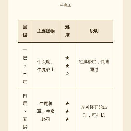
牛魔王
层
难
主要怪物
说明
级
度
一
层
★
牛头魔、
过渡楼层，快速
~
★
牛魔战士
通过
三
☆
层
四
层
牛魔将
★
精英怪开始出
~
军、牛魔
★
现，可挂机
五
祭司
★
层