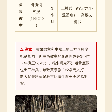
黄
骨魔洞
3
三神兵（怒斩/龙牙/
泉
五层
小
逍遥扇）、高级技
教
(195,240
时
能书
)
主
⚠️ 注意：
黄泉教主和牛魔王的三神兵掉率
机制相同，但黄泉教主的刷新间隔是3小时
（牛魔王2小时）。很多玩家不知道骨魔洞
也出三神兵，导致黄泉教主经常无人打——
散人优先蹲黄泉教主比蹲牛魔王更容易出
货。