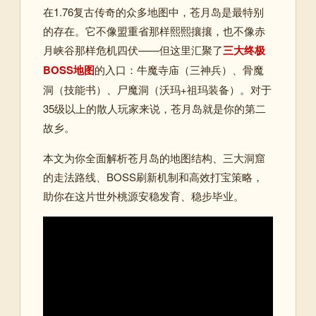
在1.76复古传奇的众多地图中，苍月岛是最特别
的存在。它不像盟重省那样熙熙攘攘，也不像赤
月峡谷那样危机四伏——但这里汇聚了
三大终极
BOSS地图
的入口：牛魔寺庙（三神兵）、骨魔
洞（技能书）、尸魔洞（沃玛+祖玛装备）。对于
35级以上的散人玩家来说，苍月岛就是你的第二
故乡。
本文为你全面解析苍月岛的地图结构、三大洞窟
的走法路线、BOSS刷新机制和高效打宝策略，
助你在这片世外桃源安稳发育、稳步毕业。