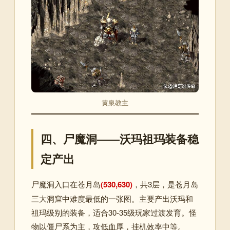
黄泉教主
四、尸魔洞——沃玛祖玛装备稳
定产出
尸魔洞入口在苍月岛
(530,630)
，共3层，是苍月岛
三大洞窟中难度最低的一张图。主要产出沃玛和
祖玛级别的装备，适合30-35级玩家过渡发育。怪
物以僵尸系为主，攻低血厚，挂机效率中等。