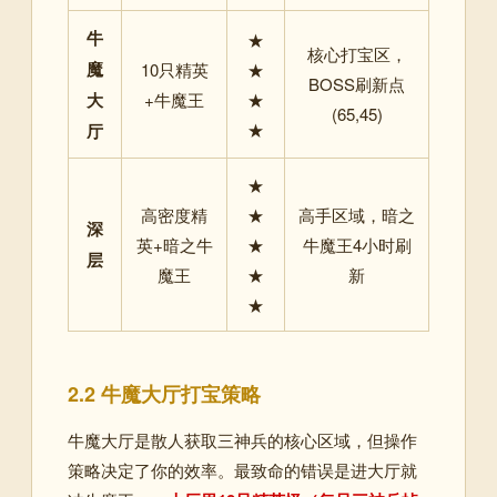
牛
★
核心打宝区，
魔
10只精英
★
BOSS刷新点
大
+牛魔王
★
(65,45)
★
厅
★
高密度精
★
高手区域，暗之
深
英+暗之牛
★
牛魔王4小时刷
层
魔王
★
新
★
2.2 牛魔大厅打宝策略
牛魔大厅是散人获取三神兵的核心区域，但操作
策略决定了你的效率。最致命的错误是进大厅就