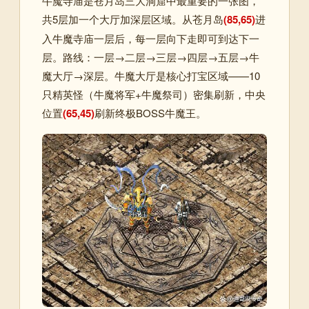
牛魔寺庙是苍月岛三大洞窟中最重要的一张图，
共5层加一个大厅加深层区域。从苍月岛
(85,65)
进
入牛魔寺庙一层后，每一层向下走即可到达下一
层。路线：一层→二层→三层→四层→五层→牛
魔大厅→深层。牛魔大厅是核心打宝区域——10
只精英怪（牛魔将军+牛魔祭司）密集刷新，中央
位置
(65,45)
刷新终极BOSS牛魔王。