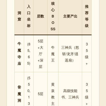
核
入
推
心
洞
口
荐
层数
B
主要产出
窟
坐
等
O
标
级
SS
5层
牛
(8
3
+大
牛
三神兵（怒
魔
5,
5
厅
魔
斩/龙牙/逍
寺
6
级
+深
王
遥扇）
5)
+
庙
层
(5
5
黄
3
骨
0,
泉
高级技能
5
魔
5层
1
教
书、三神兵
级
洞
3
主
+