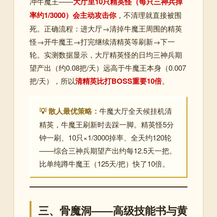
冲牛魔王——
大厅里10只精英怪（每只三神兵掉
率约1/3000）会主动攻击你
，不清理就直接被围
死。正确流程：进大厅→清掉牛魔王周围的精英
怪→开牛魔王→打完继续清精英等刷新→下一
轮。实测数据显示，大厅精英怪的日均三神兵期
望产出（约0.08把/天）远高于牛魔王本身（0.007
把/天），所以
清精英比打BOSS重要10倍
。
💡 散人最优策略：
牛魔大厅全天候挂机清
精英，牛魔王刷新时去踩一脚。精英怪5分
钟一刷、10只×1/3000掉率、全天约120轮
——综合三神兵期望产出约每12.5天一把。
比单纯蹲牛魔王（125天/把）快了10倍。
三、骨魔洞——高级技能书与黄