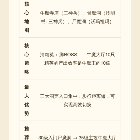
核
心
牛魔寺庙（三神兵）、骨魔洞（技能
地
书+三神兵）、尸魔洞（沃玛祖玛）
图
核
心
清精英 > 蹲BOSS——牛魔大厅10只
策
精英的产出效率是牛魔王的10倍
略
最
大
三大洞窟入口集中，步行距离短，可
优
实现高效切换
势
推
荐
30级入门尸魔洞 → 35级主攻牛魔大厅