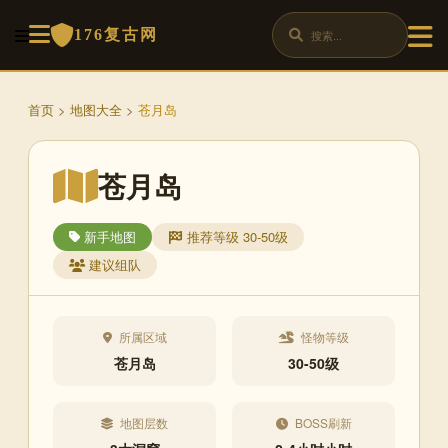
176复古网
首页
>
地图大全
>
苍月岛
苍月岛
新手地图
推荐等级 30-50级
建议组队
所属区域
怪物等级
苍月岛
30-50级
地图层数
BOSS刷新