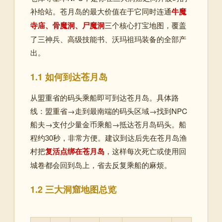
补给站。苍月岛的最大价值在于它同时连通
牛魔
寺庙、骨魔洞、尸魔洞
三个核心打宝地图，覆盖
了三神兵、高级技能书、沃玛祖玛装备的全部产
出。
1.1 如何到达苍月岛
从盟重省的码头乘船即可到达苍月岛。具体路
线：盟重省→走到最南端的码头区域→找到NPC
船夫→支付少量金币乘船→抵达苍月岛码头。船
程约30秒，非常方便。建议到达后先在苍月岛渔
村把
复活点绑在苍月岛
，这样每次死亡或使用回
城卷都会回到岛上，省去反复乘船的麻烦。
1.2 三大洞窟地图总览