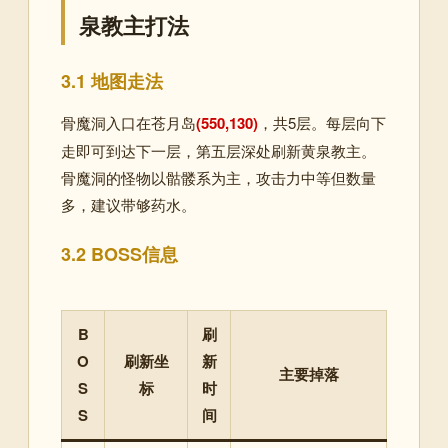
泉教主打法
3.1 地图走法
骨魔洞入口在苍月岛
(550,130)
，共5层。每层向下
走即可到达下一层，第五层深处刷新黄泉教主。
骨魔洞的怪物以骷髅系为主，攻击力中等但数量
多，建议带够药水。
3.2 BOSS信息
B
刷
O
刷新坐
新
主要掉落
S
标
时
S
间