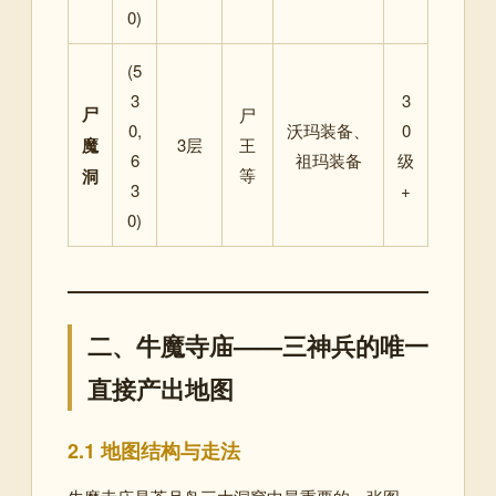
0)
(5
3
3
尸
尸
0,
沃玛装备、
0
魔
3层
王
6
祖玛装备
级
等
洞
3
+
0)
二、牛魔寺庙——三神兵的唯一
直接产出地图
2.1 地图结构与走法